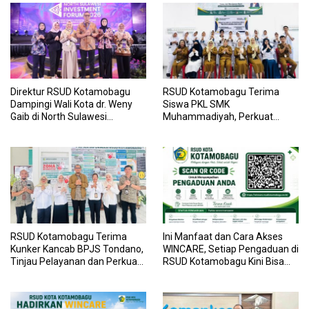
Direktur RSUD Kotamobagu
RSUD Kotamobagu Terima
Dampingi Wali Kota dr. Weny
Siswa PKL SMK
Gaib di North Sulawesi
Muhammadiyah, Perkuat
Investment Forum 2026
Sinergi Dunia Pendidikan dan
Layanan Kesehatan
RSUD Kotamobagu Terima
Ini Manfaat dan Cara Akses
Kunker Kancab BPJS Tondano,
WINCARE, Setiap Pengaduan di
Tinjau Pelayanan dan Perkuat
RSUD Kotamobagu Kini Bisa
Sinergi Wujudkan UHC
Dipantau Dan Ditangani
dengan Tuntas