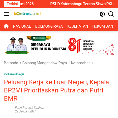
Langsung
 2026
Terkini
RSUD Kotamobagu Terima Siswa PKL SMK Muhammadiyah
ke
konten
BERANDA
NASIONAL
BOLMONG RAYA
KESEHATAN
HUKUM DAN KR
Beranda
Bolaang Mongondow Raya
Kotamobagu
Kotamobagu
Peluang Kerja ke Luar Negeri, Kepala
BP2MI Prioritaskan Putra dan Putri
BMR
Fahri Rezandi Ibrahim
22 Januari 2021