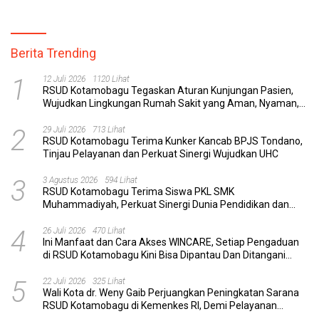
Berita Trending
1
12 Juli 2026
1120 Lihat
RSUD Kotamobagu Tegaskan Aturan Kunjungan Pasien,
Wujudkan Lingkungan Rumah Sakit yang Aman, Nyaman,
dan Berkualitas
2
29 Juli 2026
713 Lihat
RSUD Kotamobagu Terima Kunker Kancab BPJS Tondano,
Tinjau Pelayanan dan Perkuat Sinergi Wujudkan UHC
3
3 Agustus 2026
594 Lihat
RSUD Kotamobagu Terima Siswa PKL SMK
Muhammadiyah, Perkuat Sinergi Dunia Pendidikan dan
Layanan Kesehatan
4
26 Juli 2026
470 Lihat
Ini Manfaat dan Cara Akses WINCARE, Setiap Pengaduan
di RSUD Kotamobagu Kini Bisa Dipantau Dan Ditangani
dengan Tuntas
5
22 Juli 2026
325 Lihat
Wali Kota dr. Weny Gaib Perjuangkan Peningkatan Sarana
RSUD Kotamobagu di Kemenkes RI, Demi Pelayanan
Kesehatan yang Lebih Modern