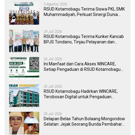
3 Agustus 2026
RSUD Kotamobagu Terima Siswa PKL SMK
Muhammadiyah, Perkuat Sinergi Dunia
Pendidikan dan Layanan Kesehatan
29 Juli 2026
RSUD Kotamobagu Terima Kunker Kancab
BPJS Tondano, Tinjau Pelayanan dan
Perkuat Sinergi Wujudkan UHC
26 Juli 2026
Ini Manfaat dan Cara Akses WINCARE,
Setiap Pengaduan di RSUD Kotamobagu
Kini Bisa Dipantau Dan Ditangani dengan
Tuntas
26 Juli 2026
RSUD Kotamobagu Hadirkan WINCARE,
Terobosan Digital untuk Pengaduan
Masyarakat dan Pegawai yang Cepat,
Transparan, dan Responsif
26 Juli 2026
Delapan Belas Tahun Bolaang Mongondow
Selatan: Jejak Seorang Bunda Pembaharu
dan Sebuah Daerah yang Menolak
Tertinggal