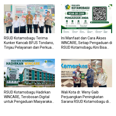
Layanan Kesehatan
RSUD Kotamobagu Terima
Ini Manfaat dan Cara Akses
Kunker Kancab BPJS Tondano,
WINCARE, Setiap Pengaduan di
Tinjau Pelayanan dan Perkuat
RSUD Kotamobagu Kini Bisa
Sinergi Wujudkan UHC
Dipantau Dan Ditangani
dengan Tuntas
RSUD Kotamobagu Hadirkan
Wali Kota dr. Weny Gaib
WINCARE, Terobosan Digital
Perjuangkan Peningkatan
untuk Pengaduan Masyarakat
Sarana RSUD Kotamobagu di
dan Pegawai yang Cepat,
Kemenkes RI, Demi Pelayanan
Transparan, dan Responsif
Kesehatan yang Lebih Modern