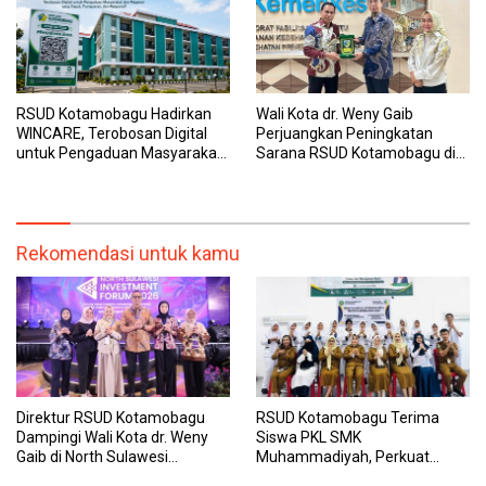
RSUD Kotamobagu Hadirkan
Wali Kota dr. Weny Gaib
WINCARE, Terobosan Digital
Perjuangkan Peningkatan
untuk Pengaduan Masyarakat
Sarana RSUD Kotamobagu di
dan Pegawai yang Cepat,
Kemenkes RI, Demi Pelayanan
Transparan, dan Responsif
Kesehatan yang Lebih Modern
Rekomendasi untuk kamu
Direktur RSUD Kotamobagu
RSUD Kotamobagu Terima
Dampingi Wali Kota dr. Weny
Siswa PKL SMK
Gaib di North Sulawesi
Muhammadiyah, Perkuat
Investment Forum 2026
Sinergi Dunia Pendidikan dan