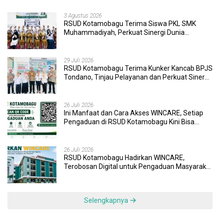
3 Agustus 2026
RSUD Kotamobagu Terima Siswa PKL SMK
Muhammadiyah, Perkuat Sinergi Dunia
Pendidikan dan Layanan Kesehatan
29 Juli 2026
RSUD Kotamobagu Terima Kunker Kancab BPJS
Tondano, Tinjau Pelayanan dan Perkuat Sinergi
Wujudkan UHC
26 Juli 2026
Ini Manfaat dan Cara Akses WINCARE, Setiap
Pengaduan di RSUD Kotamobagu Kini Bisa
Dipantau Dan Ditangani dengan Tuntas
26 Juli 2026
RSUD Kotamobagu Hadirkan WINCARE,
Terobosan Digital untuk Pengaduan Masyarakat
dan Pegawai yang Cepat, Transparan, dan
Responsif
Selengkapnya