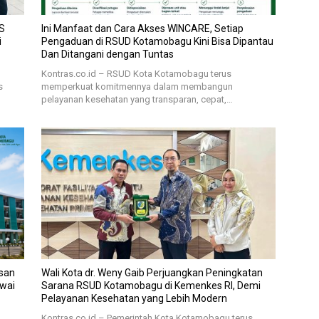
S
Ini Manfaat dan Cara Akses WINCARE, Setiap
i
Pengaduan di RSUD Kotamobagu Kini Bisa Dipantau
Dan Ditangani dengan Tuntas
Kontras.co.id – RSUD Kota Kotamobagu terus
s
memperkuat komitmennya dalam membangun
pelayanan kesehatan yang transparan, cepat,…
san
Wali Kota dr. Weny Gaib Perjuangkan Peningkatan
awai
Sarana RSUD Kotamobagu di Kemenkes RI, Demi
Pelayanan Kesehatan yang Lebih Modern
Kontras.co.id – Pemerintah Kota Kotamobagu terus