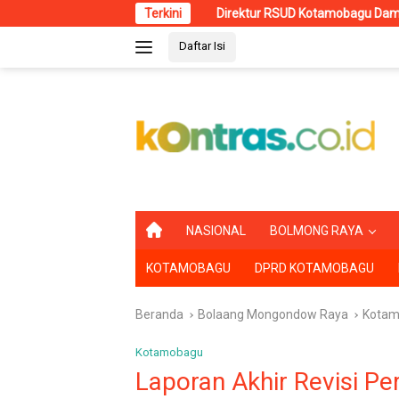
Langsung
Direktur RSUD Kotamobagu Dampingi Wali Kota dr. Weny G
Terkini
ke
Daftar Isi
konten
B
NASIONAL
BOLMONG RAYA
E
R
KOTAMOBAGU
DPRD KOTAMOBAGU
A
N
D
Beranda
Bolaang Mongondow Raya
Kotam
A
Kotamobagu
Laporan Akhir Revisi P