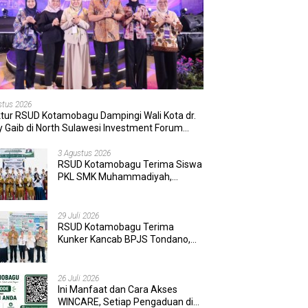
stus 2026
ktur RSUD Kotamobagu Dampingi Wali Kota dr.
 Gaib di North Sulawesi Investment Forum
6
3 Agustus 2026
RSUD Kotamobagu Terima Siswa
PKL SMK Muhammadiyah,
Perkuat Sinergi Dunia Pendidikan
dan Layanan Kesehatan
29 Juli 2026
RSUD Kotamobagu Terima
Kunker Kancab BPJS Tondano,
Tinjau Pelayanan dan Perkuat
Sinergi Wujudkan UHC
26 Juli 2026
Ini Manfaat dan Cara Akses
WINCARE, Setiap Pengaduan di