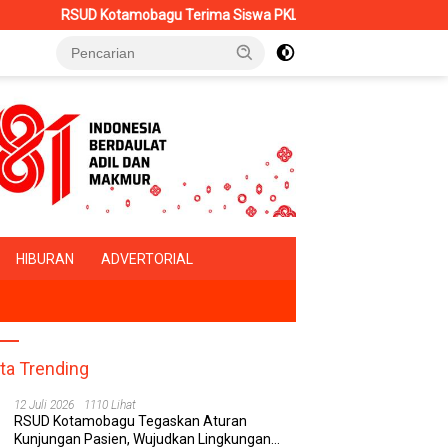
u Terima Siswa PKL SMK Muhammadiyah, Perkuat Sinergi Dunia Pend
HIBURAN
ADVERTORIAL
ita Trending
12 Juli 2026
1110 Lihat
RSUD Kotamobagu Tegaskan Aturan
Kunjungan Pasien, Wujudkan Lingkungan