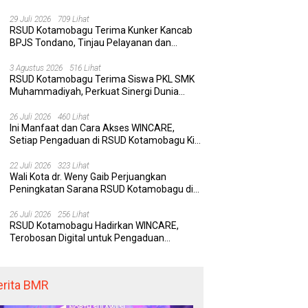
Rumah Sakit yang Aman, Nyaman, dan
Berkualitas
29 Juli 2026
709 Lihat
RSUD Kotamobagu Terima Kunker Kancab
BPJS Tondano, Tinjau Pelayanan dan
Perkuat Sinergi Wujudkan UHC
3 Agustus 2026
516 Lihat
RSUD Kotamobagu Terima Siswa PKL SMK
Muhammadiyah, Perkuat Sinergi Dunia
Pendidikan dan Layanan Kesehatan
26 Juli 2026
460 Lihat
Ini Manfaat dan Cara Akses WINCARE,
Setiap Pengaduan di RSUD Kotamobagu Kini
Bisa Dipantau Dan Ditangani dengan Tuntas
22 Juli 2026
323 Lihat
Wali Kota dr. Weny Gaib Perjuangkan
Peningkatan Sarana RSUD Kotamobagu di
Kemenkes RI, Demi Pelayanan Kesehatan
yang Lebih Modern
26 Juli 2026
256 Lihat
RSUD Kotamobagu Hadirkan WINCARE,
Terobosan Digital untuk Pengaduan
Masyarakat dan Pegawai yang Cepat,
Transparan, dan Responsif
erita BMR