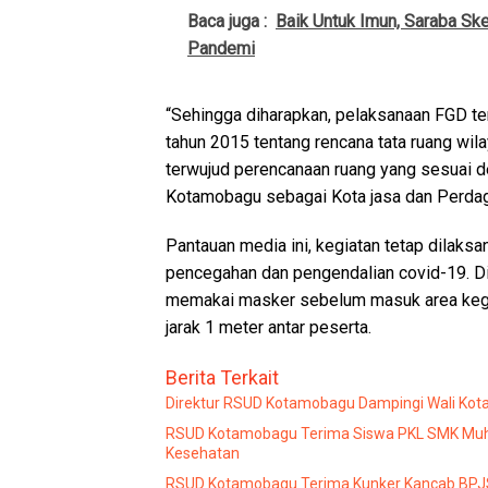
Baca juga :
Baik Untuk Imun, Saraba Sk
Pandemi
“Sehingga diharapkan, pelaksanaan FGD ten
tahun 2015 tentang rencana tata ruang wi
terwujud perencanaan ruang yang sesuai 
Kotamobagu sebagai Kota jasa dan Perdag
Pantauan media ini, kegiatan tetap dilaks
pencegahan dan pengendalian covid-19. Di
memakai masker sebelum masuk area kegia
jarak 1 meter antar peserta.
Berita Terkait
Direktur RSUD Kotamobagu Dampingi Wali Kota 
RSUD Kotamobagu Terima Siswa PKL SMK Muha
Kesehatan
RSUD Kotamobagu Terima Kunker Kancab BPJS 