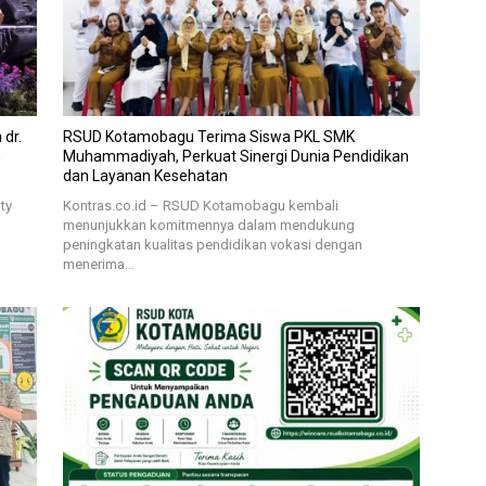
dr.
RSUD Kotamobagu Terima Siswa PKL SMK
m
Muhammadiyah, Perkuat Sinergi Dunia Pendidikan
dan Layanan Kesehatan
ty
Kontras.co.id – RSUD Kotamobagu kembali
menunjukkan komitmennya dalam mendukung
peningkatan kualitas pendidikan vokasi dengan
menerima…