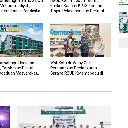
amobagu Terima Siswa
RSUD Kotamobagu Terima
 Muhammadiyah,
Kunker Kancab BPJS Tondano,
inergi Dunia Pendidikan
Tinjau Pelayanan dan Perkuat
nan Kesehatan
Sinergi Wujudkan UHC
amobagu Hadirkan
Wali Kota dr. Weny Gaib
 Terobosan Digital
Perjuangkan Peningkatan
ngaduan Masyarakat
Sarana RSUD Kotamobagu di
wai yang Cepat,
Kemenkes RI, Demi Pelayanan
an, dan Responsif
Kesehatan yang Lebih Modern