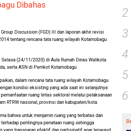
bagu Dibahas
2
3
Group Discussion (FGD) III dan laporan akhir revisi
2014 tentang rencana tata ruang wilayah Kotamobagu
4
a Selasa (24/11/2020) di Aula Rumah Dinas Walikota.
imda, serta ASN di Pemkot Kotamobagu.
5
aikan, dalam rencana tata ruang wilayah Kotamobagu
engan kondisi eksisting yang ada saat ini selanjutnya
6
 pemanfaatan ruang lintas sektoral melalui pelaksanaan
am RTRW nasional, provinsi dan kabupaten/kota.
rsama bahwa untuk menjamin ruang yang terbatas dan
B
erhadap pentingnya penataan ruang sehingga
yang transparan efektif dan partisipatif agar terwujud