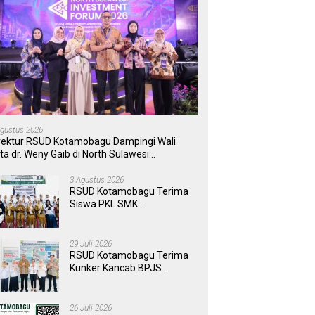
Agustus 2026
rektur RSUD Kotamobagu Dampingi Wali
ta dr. Weny Gaib di North Sulawesi
vestment Forum 2026
3 Agustus 2026
RSUD Kotamobagu Terima
Siswa PKL SMK
Muhammadiyah, Perkuat
Sinergi Dunia Pendidikan
dan Layanan Kesehatan
29 Juli 2026
RSUD Kotamobagu Terima
Kunker Kancab BPJS
Tondano, Tinjau Pelayanan
dan Perkuat Sinergi
Wujudkan UHC
26 Juli 2026