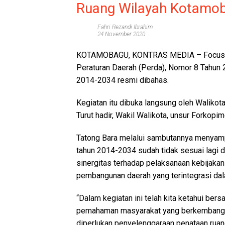
Ruang Wilayah Kotamo
Fahri Rezandi Ibrahim
24 November 2020
KOTAMOBAGU, KONTRAS MEDIA
– Focus 
Peraturan Daerah (Perda), Nomor 8 Tahun 
2014-2034 resmi dibahas.
Kegiatan itu dibuka langsung oleh Walikot
Turut hadir, Wakil Walikota, unsur Forkop
Tatong Bara melalui sambutannya menyamp
tahun 2014-2034 sudah tidak sesuai lagi d
sinergitas terhadap pelaksanaan kebijakan
pembangunan daerah yang terintegrasi dal
“Dalam kegiatan ini telah kita ketahui be
pemahaman masyarakat yang berkembang t
diperlukan penyelenggaraan penataan ruang 