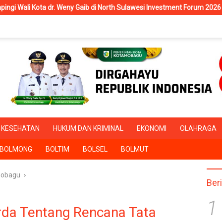
aib di North Sulawesi Investment Forum 2026
RSUD Kotamobag
KESEHATAN
HUKUM DAN KRIMINAL
EKONOMI
OLAHRAGA
BOLMONG
BOLTIM
BOLSEL
BOLMUT
obagu
Ber
1
erda Tentang Rencana Tata