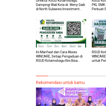
Direktur RSUD Kotamobagu
RSUD Kot
Dampingi Wali Kota dr. Weny Gaib
PKL SMK
di North Sulawesi Investment
Perkuat S
Forum 2026
dan Laya
Ini Manfaat dan Cara Akses
RSUD Kot
WINCARE, Setiap Pengaduan di
WINCARE,
RSUD Kotamobagu Kini Bisa
untuk Pe
Dipantau Dan Ditangani dengan
dan Pega
Tuntas
Transpar
Rekomendasi untuk kamu