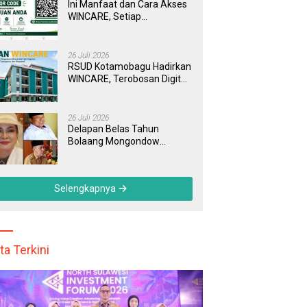
Ini Manfaat dan Cara Akses
WINCARE, Setiap
Pengaduan di RSUD
Kotamobagu Kini Bisa
Dipantau Dan Ditangani
26 Juli 2026
dengan Tuntas
RSUD Kotamobagu Hadirkan
WINCARE, Terobosan Digital
untuk Pengaduan
Masyarakat dan Pegawai
yang Cepat, Transparan, dan
26 Juli 2026
Responsif
Delapan Belas Tahun
Bolaang Mongondow
Selatan: Jejak Seorang
Bunda Pembaharu dan
Sebuah Daerah yang
Selengkapnya
Menolak Tertinggal
ta Terkini