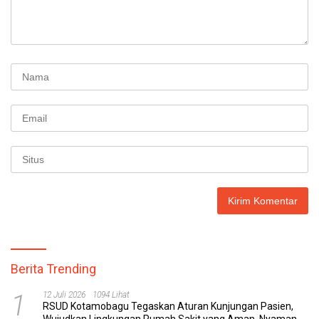
Berita Trending
1
12 Juli 2026
1094 Lihat
RSUD Kotamobagu Tegaskan Aturan Kunjungan Pasien,