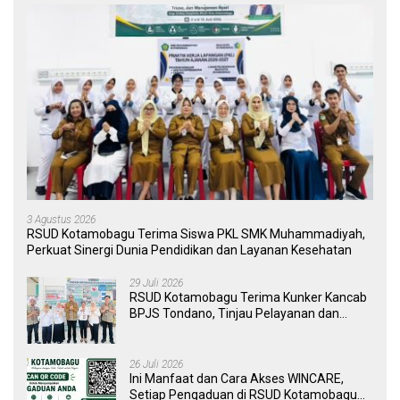
3 Agustus 2026
RSUD Kotamobagu Terima Siswa PKL SMK Muhammadiyah,
Perkuat Sinergi Dunia Pendidikan dan Layanan Kesehatan
29 Juli 2026
RSUD Kotamobagu Terima Kunker Kancab
BPJS Tondano, Tinjau Pelayanan dan
Perkuat Sinergi Wujudkan UHC
26 Juli 2026
Ini Manfaat dan Cara Akses WINCARE,
Setiap Pengaduan di RSUD Kotamobagu