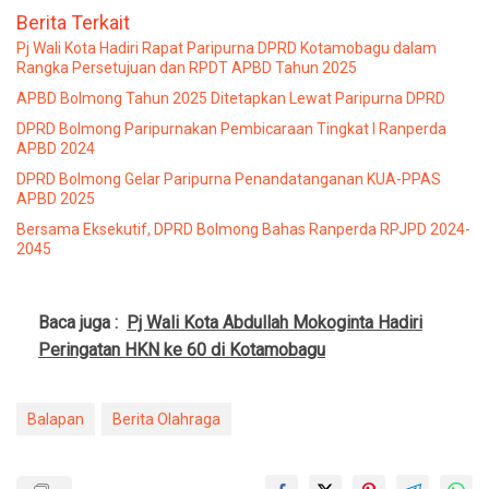
Berita Terkait
Pj Wali Kota Hadiri Rapat Paripurna DPRD Kotamobagu dalam
Rangka Persetujuan dan RPDT APBD Tahun 2025
APBD Bolmong Tahun 2025 Ditetapkan Lewat Paripurna DPRD
DPRD Bolmong Paripurnakan Pembicaraan Tingkat I Ranperda
APBD 2024
DPRD Bolmong Gelar Paripurna Penandatanganan KUA-PPAS
APBD 2025
Bersama Eksekutif, DPRD Bolmong Bahas Ranperda RPJPD 2024-
2045
Baca juga :
Pj Wali Kota Abdullah Mokoginta Hadiri
Peringatan HKN ke 60 di Kotamobagu
Balapan
Berita Olahraga