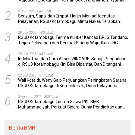
Wujudkan Lingkungan Rumah Sakit yang Aman, Nyaman,
dan Berkualitas
2
8 Juli 2026
845 Lihat
Senyum, Sapa, dan Empati Harus Menjadi Identitas
Pelayanan, RSUD Kotamobagu Minta Nakes Terapkan
Komunikasi Efektif
3
29 Juli 2026
700 Lihat
RSUD Kotamobagu Terima Kunker Kancab BPJS Tondano,
Tinjau Pelayanan dan Perkuat Sinergi Wujudkan UHC
4
26 Juli 2026
440 Lihat
Ini Manfaat dan Cara Akses WINCARE, Setiap Pengaduan
di RSUD Kotamobagu Kini Bisa Dipantau Dan Ditangani
dengan Tuntas
5
22 Juli 2026
314 Lihat
Wali Kota dr. Weny Gaib Perjuangkan Peningkatan Sarana
RSUD Kotamobagu di Kemenkes RI, Demi Pelayanan
Kesehatan yang Lebih Modern
6
3 Agustus 2026
308 Lihat
RSUD Kotamobagu Terima Siswa PKL SMK
Muhammadiyah, Perkuat Sinergi Dunia Pendidikan dan
Layanan Kesehatan
Berita BMR