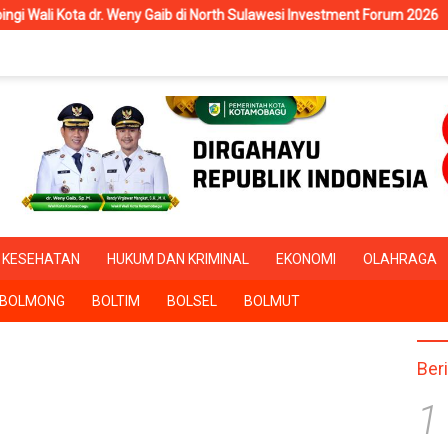
r. Weny Gaib di North Sulawesi Investment Forum 2026
RSUD 
KESEHATAN
HUKUM DAN KRIMINAL
EKONOMI
OLAHRAGA
BOLMONG
BOLTIM
BOLSEL
BOLMUT
Ber
1