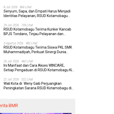
Rumah Sakit yang Aman, Nyaman, dan
Berkualitas
8 Juli 2026
866 Lihat
Senyum, Sapa, dan Empati Harus Menjadi
Identitas Pelayanan, RSUD Kotamobagu
Minta Nakes Terapkan Komunikasi Efektif
29 Juli 2026
709 Lihat
RSUD Kotamobagu Terima Kunker Kancab
BPJS Tondano, Tinjau Pelayanan dan
Perkuat Sinergi Wujudkan UHC
3 Agustus 2026
482 Lihat
RSUD Kotamobagu Terima Siswa PKL SMK
Muhammadiyah, Perkuat Sinergi Dunia
Pendidikan dan Layanan Kesehatan
26 Juli 2026
460 Lihat
Ini Manfaat dan Cara Akses WINCARE,
Setiap Pengaduan di RSUD Kotamobagu Kini
Bisa Dipantau Dan Ditangani dengan Tuntas
22 Juli 2026
322 Lihat
Wali Kota dr. Weny Gaib Perjuangkan
Peningkatan Sarana RSUD Kotamobagu di
Kemenkes RI, Demi Pelayanan Kesehatan
yang Lebih Modern
erita BMR