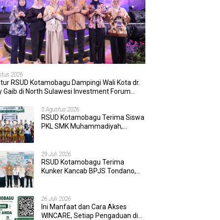
stus 2026
ktur RSUD Kotamobagu Dampingi Wali Kota dr.
 Gaib di North Sulawesi Investment Forum
6
3 Agustus 2026
RSUD Kotamobagu Terima Siswa
PKL SMK Muhammadiyah,
Perkuat Sinergi Dunia Pendidikan
dan Layanan Kesehatan
29 Juli 2026
RSUD Kotamobagu Terima
Kunker Kancab BPJS Tondano,
Tinjau Pelayanan dan Perkuat
Sinergi Wujudkan UHC
26 Juli 2026
Ini Manfaat dan Cara Akses
WINCARE, Setiap Pengaduan di