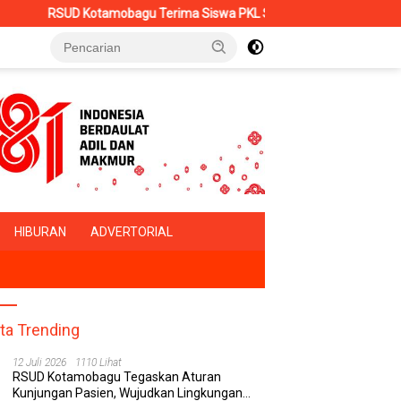
Kotamobagu Terima Siswa PKL SMK Muhammadiyah, Perkuat Sinergi D
HIBURAN
ADVERTORIAL
ita Trending
12 Juli 2026
1110 Lihat
RSUD Kotamobagu Tegaskan Aturan
Kunjungan Pasien, Wujudkan Lingkungan