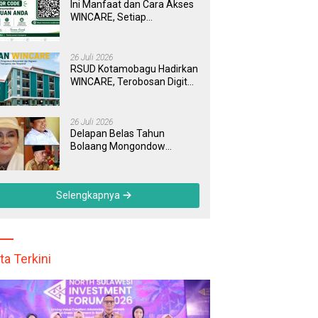
Ini Manfaat dan Cara Akses
WINCARE, Setiap
Pengaduan di RSUD
Kotamobagu Kini Bisa
Dipantau Dan Ditangani
26 Juli 2026
dengan Tuntas
RSUD Kotamobagu Hadirkan
WINCARE, Terobosan Digital
untuk Pengaduan
Masyarakat dan Pegawai
yang Cepat, Transparan, dan
26 Juli 2026
Responsif
Delapan Belas Tahun
Bolaang Mongondow
Selatan: Jejak Seorang
Bunda Pembaharu dan
Sebuah Daerah yang
Selengkapnya
Menolak Tertinggal
ta Terkini