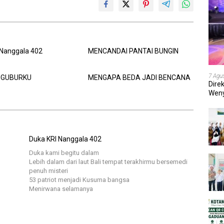
 Nanggala 402
MENCANDAI PANTAI BUNGIN
7 Agu
NGUBURKU
MENGAPA BEDA JADI BENCANA
Dire
Weny
202
Duka KRI Nanggala 402
Duka kami begitu dalam
Lebih dalam dari laut Bali tempat terakhirmu bersemedi
penuh misteri
53 patriot menjadi Kusuma bangsa
Menirwana selamanya