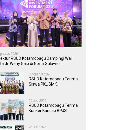
Agustus 2026
rektur RSUD Kotamobagu Dampingi Wali
ta dr. Weny Gaib di North Sulawesi
vestment Forum 2026
3 Agustus 2026
RSUD Kotamobagu Terima
Siswa PKL SMK
Muhammadiyah, Perkuat
Sinergi Dunia Pendidikan
dan Layanan Kesehatan
29 Juli 2026
RSUD Kotamobagu Terima
Kunker Kancab BPJS
Tondano, Tinjau Pelayanan
dan Perkuat Sinergi
Wujudkan UHC
26 Juli 2026