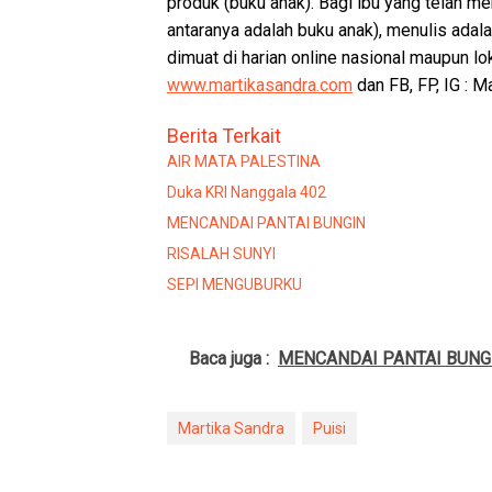
produk (buku anak). Bagi ibu yang telah me
antaranya adalah buku anak), menulis adala
dimuat di harian online nasional maupun loka
www.martikasandra.com
dan FB, FP, IG : M
Berita Terkait
AIR MATA PALESTINA
Duka KRI Nanggala 402
MENCANDAI PANTAI BUNGIN
RISALAH SUNYI
SEPI MENGUBURKU
Baca juga :
MENCANDAI PANTAI BUNG
Martika Sandra
Puisi