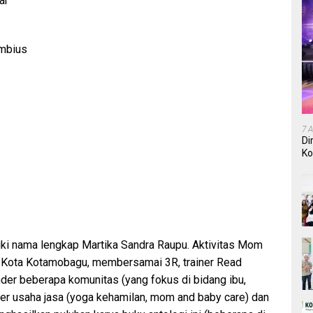
ar
embius
7 
Di
Ko
In
iliki nama lengkap Martika Sandra Raupu. Aktivitas Mom
t Kota Kotamobagu, membersamai 3R, trainer Read
nder beberapa komunitas (yang fokus di bidang ibu,
wner usaha jasa (yoga kehamilan, mom and baby care) dan