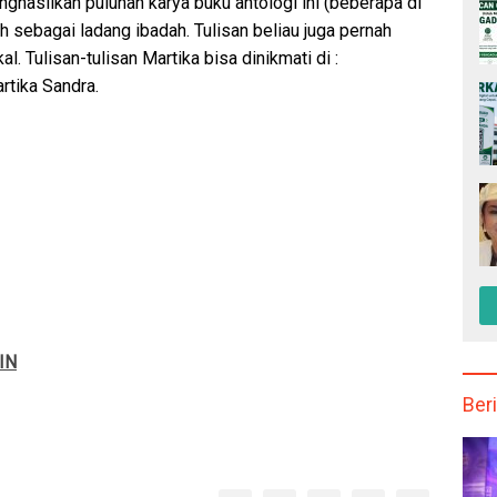
nghasilkan puluhan karya buku antologi ini (beberapa di
h sebagai ladang ibadah. Tulisan beliau juga pernah
l. Tulisan-tulisan Martika bisa dinikmati di :
artika Sandra.
IN
Beri