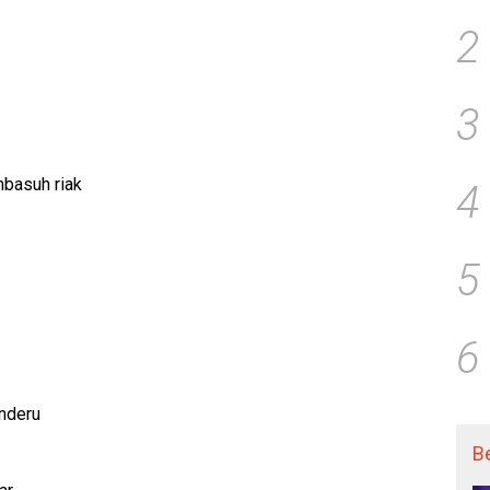
2
3
mbasuh riak
4
5
6
nderu
B