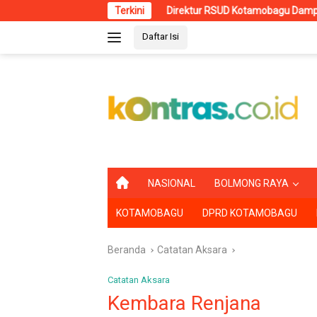
Langsung
Direktur RSUD Kotamobagu Dampingi Wali Kota d
Terkini
ke
Daftar Isi
konten
B
NASIONAL
BOLMONG RAYA
E
R
KOTAMOBAGU
DPRD KOTAMOBAGU
A
N
D
Beranda
Catatan Aksara
A
Catatan Aksara
Kembara Renjana