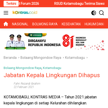
Langsung
t Forum 2026
Terkini
RSUD Kotamobagu Terima Siswa PKL SMK Muhamm
ke
konten
BERANDA
NASIONAL
BOLMONG RAYA
KESEHATAN
HUKUM DAN KR
Beranda
Bolaang Mongondow Raya
Kotamobagu
Bolaang Mongondow Raya
,
Kotamobagu
Jabatan Kepala Lingkungan Dihapus
Fahri Rezandi Ibrahim
22 Februari 2021
KOTAMOBAGU, KONTRAS MEDIA
– Tahun 2021 jabatan
kepala lingkungan di setiap Kelurahan dihilangkan.