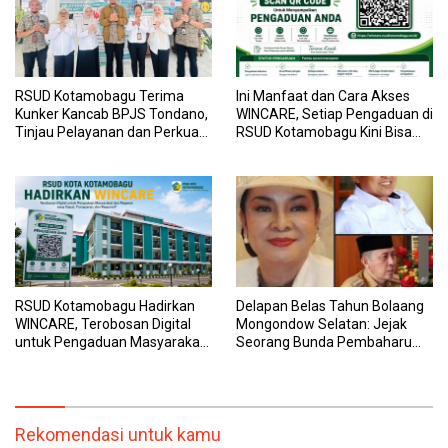
RSUD Kotamobagu Terima
Ini Manfaat dan Cara Akses
Kunker Kancab BPJS Tondano,
WINCARE, Setiap Pengaduan di
Tinjau Pelayanan dan Perkuat
RSUD Kotamobagu Kini Bisa
Sinergi Wujudkan UHC
Dipantau Dan Ditangani
dengan Tuntas
RSUD Kotamobagu Hadirkan
Delapan Belas Tahun Bolaang
WINCARE, Terobosan Digital
Mongondow Selatan: Jejak
untuk Pengaduan Masyarakat
Seorang Bunda Pembaharu
dan Pegawai yang Cepat,
dan Sebuah Daerah yang
Transparan, dan Responsif
Menolak Tertinggal
Rekomendasi untuk kamu