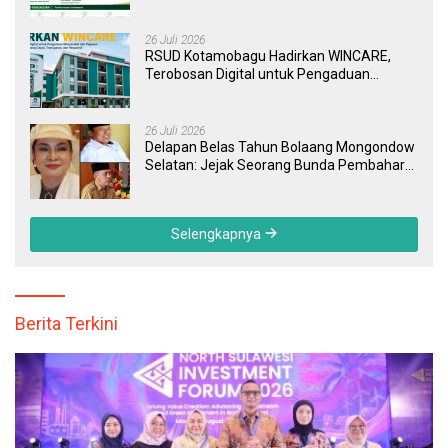
Kini Bisa Dipantau Dan Ditangani dengan
Tuntas
26 Juli 2026
RSUD Kotamobagu Hadirkan WINCARE,
Terobosan Digital untuk Pengaduan
Masyarakat dan Pegawai yang Cepat,
Transparan, dan Responsif
26 Juli 2026
Delapan Belas Tahun Bolaang Mongondow
Selatan: Jejak Seorang Bunda Pembaharu
dan Sebuah Daerah yang Menolak
Tertinggal
Selengkapnya
Berita Terkini