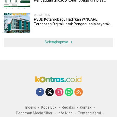
Pengaduan di RSUD Kotamobagu Kini Bisa
Dipantau Dan Ditangani dengan Tuntas
26 Juli 2026
RSUD Kotamobagu Hadirkan WINCARE,
Terobosan Digital untuk Pengaduan Masyarakat
dan Pegawai yang Cepat, Transparan, dan
Responsif
Selengkapnya
Indeks
Kode Etik
Redaksi
Kontak
Pedoman Media Siber
Info Iklan
Tentang Kami