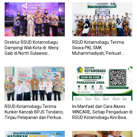
Direktur RSUD Kotamobagu
RSUD Kotamobagu Terima
Dampingi Wali Kota dr. Weny
Siswa PKL SMK
Gaib di North Sulawesi
Muhammadiyah, Perkuat
Investment Forum 2026
Sinergi Dunia Pendidikan dan
Layanan Kesehatan
RSUD Kotamobagu Terima
Ini Manfaat dan Cara Akses
Kunker Kancab BPJS Tondano,
WINCARE, Setiap Pengaduan di
Tinjau Pelayanan dan Perkuat
RSUD Kotamobagu Kini Bisa
Sinergi Wujudkan UHC
Dipantau Dan Ditangani
dengan Tuntas