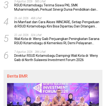
3
3 Agustus 2026
585 Lihat
RSUD Kotamobagu Terima Siswa PKL SMK
Muhammadiyah, Perkuat Sinergi Dunia Pendidikan dan
Layanan Kesehatan
4
26 Juli 2026
468 Lihat
Ini Manfaat dan Cara Akses WINCARE, Setiap Pengaduan
di RSUD Kotamobagu Kini Bisa Dipantau Dan Ditangani
dengan Tuntas
5
22 Juli 2026
324 Lihat
Wali Kota dr. Weny Gaib Perjuangkan Peningkatan Sarana
RSUD Kotamobagu di Kemenkes RI, Demi Pelayanan
Kesehatan yang Lebih Modern
6
7 Agustus 2026
284 Lihat
Direktur RSUD Kotamobagu Dampingi Wali Kota dr. Weny
Gaib di North Sulawesi Investment Forum 2026
Berita BMR