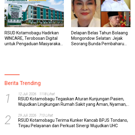
RSUD Kotamobagu Hadirkan
Delapan Belas Tahun Bolaang
WINCARE, Terobosan Digital
Mongondow Selatan: Jejak
untuk Pengaduan Masyarakat
Seorang Bunda Pembaharu
dan Pegawai yang Cepat,
dan Sebuah Daerah yang
Transparan, dan Responsif
Menolak Tertinggal
Berita Trending
1
12 Juli 2026
1118 Lihat
RSUD Kotamobagu Tegaskan Aturan Kunjungan Pasien,
Wujudkan Lingkungan Rumah Sakit yang Aman, Nyaman,
dan Berkualitas
2
29 Juli 2026
713 Lihat
RSUD Kotamobagu Terima Kunker Kancab BPJS Tondano,
Tinjau Pelayanan dan Perkuat Sinergi Wujudkan UHC