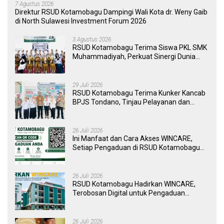
7 Agustus 2026
Direktur RSUD Kotamobagu Dampingi Wali Kota dr. Weny Gaib
di North Sulawesi Investment Forum 2026
3 Agustus 2026
RSUD Kotamobagu Terima Siswa PKL SMK
Muhammadiyah, Perkuat Sinergi Dunia
Pendidikan dan Layanan Kesehatan
29 Juli 2026
RSUD Kotamobagu Terima Kunker Kancab
BPJS Tondano, Tinjau Pelayanan dan
Perkuat Sinergi Wujudkan UHC
26 Juli 2026
Ini Manfaat dan Cara Akses WINCARE,
Setiap Pengaduan di RSUD Kotamobagu
Kini Bisa Dipantau Dan Ditangani dengan
Tuntas
26 Juli 2026
RSUD Kotamobagu Hadirkan WINCARE,
Terobosan Digital untuk Pengaduan
Masyarakat dan Pegawai yang Cepat,
Transparan, dan Responsif
26 Juli 2026