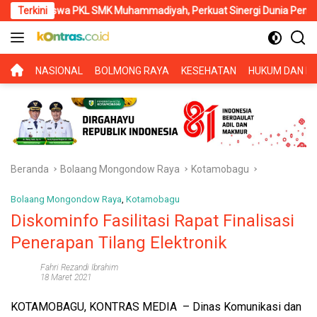
Langsung
a PKL SMK Muhammadiyah, Perkuat Sinergi Dunia Pendidikan dan La
Terkini
ke
konten
BERANDA
NASIONAL
BOLMONG RAYA
KESEHATAN
HUKUM DAN KR
Beranda
Bolaang Mongondow Raya
Kotamobagu
Bolaang Mongondow Raya
,
Kotamobagu
Diskominfo Fasilitasi Rapat Finalisasi
Penerapan Tilang Elektronik
Fahri Rezandi Ibrahim
18 Maret 2021
KOTAMOBAGU, KONTRAS MEDIA
– Dinas Komunikasi dan