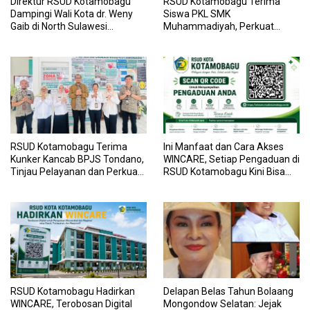
Direktur RSUD Kotamobagu
RSUD Kotamobagu Terima
Dampingi Wali Kota dr. Weny
Siswa PKL SMK
Gaib di North Sulawesi
Muhammadiyah, Perkuat
Investment Forum 2026
Sinergi Dunia Pendidikan dan
Layanan Kesehatan
RSUD Kotamobagu Terima
Ini Manfaat dan Cara Akses
Kunker Kancab BPJS Tondano,
WINCARE, Setiap Pengaduan di
Tinjau Pelayanan dan Perkuat
RSUD Kotamobagu Kini Bisa
Sinergi Wujudkan UHC
Dipantau Dan Ditangani
dengan Tuntas
RSUD Kotamobagu Hadirkan
Delapan Belas Tahun Bolaang
WINCARE, Terobosan Digital
Mongondow Selatan: Jejak