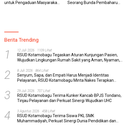
untuk Pengaduan Masyarakat
Seorang Bunda Pembaharu
dan Pegawai yang Cepat,
dan Sebuah Daerah yang
Transparan, dan Responsif
Menolak Tertinggal
Berita Trending
1
12 Juli 2026
1109 Lihat
RSUD Kotamobagu Tegaskan Aturan Kunjungan Pasien,
Wujudkan Lingkungan Rumah Sakit yang Aman, Nyaman,
dan Berkualitas
2
8 Juli 2026
864 Lihat
Senyum, Sapa, dan Empati Harus Menjadi Identitas
Pelayanan, RSUD Kotamobagu Minta Nakes Terapkan
Komunikasi Efektif
3
29 Juli 2026
707 Lihat
RSUD Kotamobagu Terima Kunker Kancab BPJS Tondano,
Tinjau Pelayanan dan Perkuat Sinergi Wujudkan UHC
4
3 Agustus 2026
458 Lihat
RSUD Kotamobagu Terima Siswa PKL SMK
Muhammadiyah, Perkuat Sinergi Dunia Pendidikan dan
Layanan Kesehatan