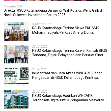
7 Agustus 2026
Direktur RSUD Kotamobagu Dampingi Wali Kota dr. Weny Gaib di
North Sulawesi Investment Forum 2026
3 Agustus 2026
RSUD Kotamobagu Terima Siswa PKL SMK
Muhammadiyah, Perkuat Sinergi Dunia
Pendidikan dan Layanan Kesehatan
29 Juli 2026
RSUD Kotamobagu Terima Kunker Kancab BPJS
Tondano, Tinjau Pelayanan dan Perkuat Sinergi
Wujudkan UHC
26 Juli 2026
Ini Manfaat dan Cara Akses WINCARE, Setiap
Pengaduan di RSUD Kotamobagu Kini Bisa
Dipantau Dan Ditangani dengan Tuntas
26 Juli 2026
RSUD Kotamobagu Hadirkan WINCARE,
Terobosan Digital untuk Pengaduan Masyarakat
dan Pegawai yang Cepat, Transparan, dan
Responsif