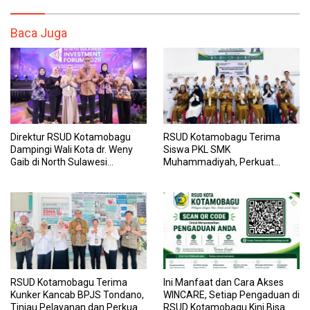
Baca Juga
Direktur RSUD Kotamobagu
RSUD Kotamobagu Terima
Dampingi Wali Kota dr. Weny
Siswa PKL SMK
Gaib di North Sulawesi
Muhammadiyah, Perkuat
Investment Forum 2026
Sinergi Dunia Pendidikan dan
Layanan Kesehatan
RSUD Kotamobagu Terima
Ini Manfaat dan Cara Akses
Kunker Kancab BPJS Tondano,
WINCARE, Setiap Pengaduan di
Tinjau Pelayanan dan Perkuat
RSUD Kotamobagu Kini Bisa