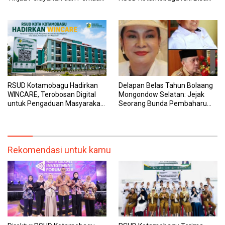
Sinergi Wujudkan UHC
Dipantau Dan Ditangani
dengan Tuntas
RSUD Kotamobagu Hadirkan
Delapan Belas Tahun Bolaang
WINCARE, Terobosan Digital
Mongondow Selatan: Jejak
untuk Pengaduan Masyarakat
Seorang Bunda Pembaharu
dan Pegawai yang Cepat,
dan Sebuah Daerah yang
Transparan, dan Responsif
Menolak Tertinggal
Rekomendasi untuk kamu