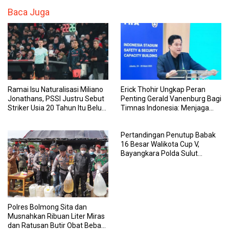
Baca Juga
Ramai Isu Naturalisasi Miliano
Erick Thohir Ungkap Peran
Jonathans, PSSI Justru Sebut
Penting Gerald Vanenburg Bagi
Striker Usia 20 Tahun Itu Belum
Timnas Indonesia: Menjaga
Urus Berkas WNI
Tim U-17 sampai Senior Agar
Tak Terpisah
Pertandingan Penutup Babak
16 Besar Walikota Cup V,
Bayangkara Polda Sulut
Singkirkan Dumbers FC dengan
Skor 1-4
Polres Bolmong Sita dan
Musnahkan Ribuan Liter Miras
dan Ratusan Butir Obat Bebas