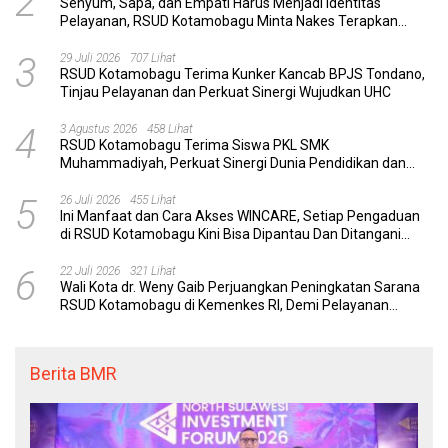
2
Senyum, Sapa, dan Empati Harus Menjadi Identitas
Pelayanan, RSUD Kotamobagu Minta Nakes Terapkan
Komunikasi Efektif
3
29 Juli 2026
707 Lihat
RSUD Kotamobagu Terima Kunker Kancab BPJS Tondano,
Tinjau Pelayanan dan Perkuat Sinergi Wujudkan UHC
4
3 Agustus 2026
458 Lihat
RSUD Kotamobagu Terima Siswa PKL SMK
Muhammadiyah, Perkuat Sinergi Dunia Pendidikan dan
Layanan Kesehatan
5
26 Juli 2026
455 Lihat
Ini Manfaat dan Cara Akses WINCARE, Setiap Pengaduan
di RSUD Kotamobagu Kini Bisa Dipantau Dan Ditangani
dengan Tuntas
6
22 Juli 2026
321 Lihat
Wali Kota dr. Weny Gaib Perjuangkan Peningkatan Sarana
RSUD Kotamobagu di Kemenkes RI, Demi Pelayanan
Kesehatan yang Lebih Modern
Berita BMR