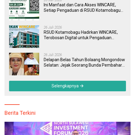
26 Juli 2026
Ini Manfaat dan Cara Akses WINCARE,
Setiap Pengaduan di RSUD Kotamobagu
Kini Bisa Dipantau Dan Ditangani dengan
Tuntas
26 Juli 2026
RSUD Kotamobagu Hadirkan WINCARE,
Terobosan Digital untuk Pengaduan
Masyarakat dan Pegawai yang Cepat,
Transparan, dan Responsif
26 Juli 2026
Delapan Belas Tahun Bolaang Mongondow
Selatan: Jejak Seorang Bunda Pembaharu
dan Sebuah Daerah yang Menolak
Tertinggal
Selengkapnya
Berita Terkini