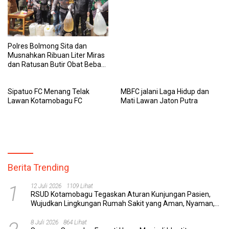
Singkirkan Dumbers FC dengan
Skor 1-4
Polres Bolmong Sita dan
Musnahkan Ribuan Liter Miras
dan Ratusan Butir Obat Bebas
Terbatas
Sipatuo FC Menang Telak
MBFC jalani Laga Hidup dan
Lawan Kotamobagu FC
Mati Lawan Jaton Putra
Berita Trending
1
12 Juli 2026
1109 Lihat
RSUD Kotamobagu Tegaskan Aturan Kunjungan Pasien,
Wujudkan Lingkungan Rumah Sakit yang Aman, Nyaman,
dan Berkualitas
8 Juli 2026
864 Lihat