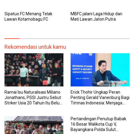
Terbatas
Sipatuo FC Menang Telak
MBFC jalani Laga Hidup dan
Lawan Kotamobagu FC
Mati Lawan Jaton Putra
Rekomendasi untuk kamu
Ramai Isu Naturalisasi Miliano
Erick Thohir Ungkap Peran
Jonathans, PSSI Justru Sebut
Penting Gerald Vanenburg Bagi
Striker Usia 20 Tahun Itu Belum
Timnas Indonesia: Menjaga
Urus Berkas WNI
Tim U-17 sampai Senior Agar
Tak Terpisah
Pertandingan Penutup Babak
16 Besar Walikota Cup V,
Bayangkara Polda Sulut