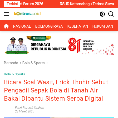
Langsung
 Forum 2026
Terkini
RSUD Kotamobagu Terima Siswa PKL SMK Muhamma
ke
konten
BERANDA
NASIONAL
BOLMONG RAYA
KESEHATAN
HUKUM DAN KR
Beranda
Bola & Sports
Bola & Sports
Bicara Soal Wasit, Erick Thohir Sebut
Pengadil Sepak Bola di Tanah Air
Bakal Dibantu Sistem Serba Digital
Fahri Rezandi Ibrahim
28 Maret 2025