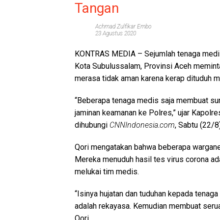
Tangan
Achmad Zulfikar Embo
23 Agustus 2020
KONTRAS MEDIA –
Sejumlah tenaga medi
Kota Subulussalam, Provinsi Aceh meminta
merasa tidak aman karena kerap dituduh me
“Beberapa tenaga medis saja membuat sur
jaminan keamanan ke Polres,” ujar Kapol
dihubungi
CNNIndonesia
.
com
, Sabtu (22/8)
Qori mengatakan bahwa beberapa warganet
Mereka menuduh hasil tes virus corona ad
melukai tim medis.
“Isinya hujatan dan tuduhan kepada tenaga
adalah rekayasa. Kemudian membuat seruan
Qori.