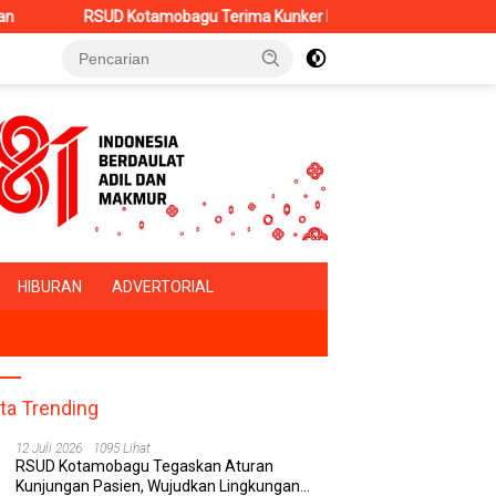
mobagu Terima Kunker Kancab BPJS Tondano, Tinjau Pelayanan dan P
HIBURAN
ADVERTORIAL
ita Trending
12 Juli 2026
1095 Lihat
RSUD Kotamobagu Tegaskan Aturan
Kunjungan Pasien, Wujudkan Lingkungan