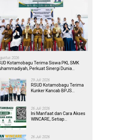
Agustus 2026
UD Kotamobagu Terima Siswa PKL SMK
hammadiyah, Perkuat Sinergi Dunia
ndidikan dan Layanan Kesehatan
29 Juli 2026
RSUD Kotamobagu Terima
Kunker Kancab BPJS
Tondano, Tinjau Pelayanan
dan Perkuat Sinergi
Wujudkan UHC
26 Juli 2026
Ini Manfaat dan Cara Akses
WINCARE, Setiap
Pengaduan di RSUD
Kotamobagu Kini Bisa
Dipantau Dan Ditangani
26 Juli 2026