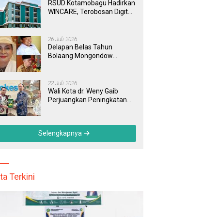
dengan Tuntas
RSUD Kotamobagu Hadirkan
WINCARE, Terobosan Digital
untuk Pengaduan
Masyarakat dan Pegawai
yang Cepat, Transparan, dan
26 Juli 2026
Responsif
Delapan Belas Tahun
Bolaang Mongondow
Selatan: Jejak Seorang
Bunda Pembaharu dan
Sebuah Daerah yang
22 Juli 2026
Menolak Tertinggal
Wali Kota dr. Weny Gaib
Perjuangkan Peningkatan
Sarana RSUD Kotamobagu
di Kemenkes RI, Demi
Pelayanan Kesehatan yang
Selengkapnya
Lebih Modern
ta Terkini