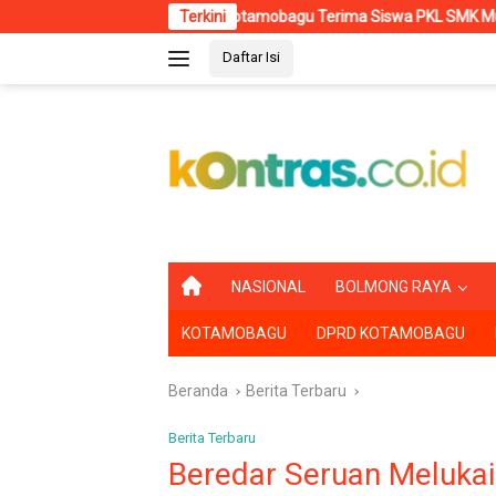
Langsung
RSUD Kotamobagu Terima Siswa PKL SMK Muhammadiyah, Perkuat 
Terkini
ke
Daftar Isi
konten
B
NASIONAL
BOLMONG RAYA
E
R
KOTAMOBAGU
DPRD KOTAMOBAGU
A
N
D
Beranda
Berita Terbaru
A
Berita Terbaru
Beredar Seruan Melukai