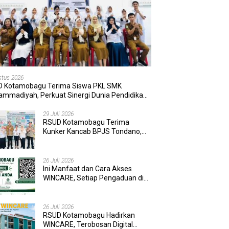
stus 2026
 Kotamobagu Terima Siswa PKL SMK
mmadiyah, Perkuat Sinergi Dunia Pendidikan
Layanan Kesehatan
29 Juli 2026
RSUD Kotamobagu Terima
Kunker Kancab BPJS Tondano,
Tinjau Pelayanan dan Perkuat
Sinergi Wujudkan UHC
26 Juli 2026
Ini Manfaat dan Cara Akses
WINCARE, Setiap Pengaduan di
RSUD Kotamobagu Kini Bisa
Dipantau Dan Ditangani dengan
Tuntas
26 Juli 2026
RSUD Kotamobagu Hadirkan
WINCARE, Terobosan Digital