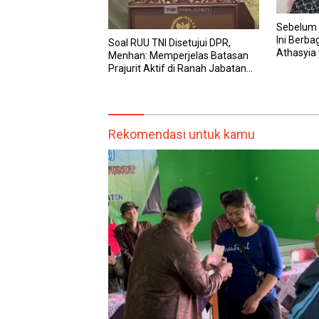
Sebelum 
Ini Berba
Soal RUU TNI Disetujui DPR,
Athasyia 
Menhan: Memperjelas Batasan
dalam M
Prajurit Aktif di Ranah Jabatan
Sipil
Rekomendasi untuk kamu