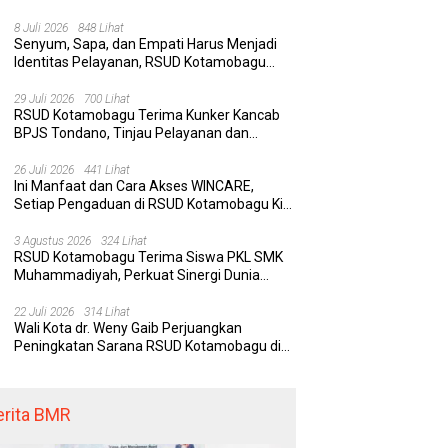
Rumah Sakit yang Aman, Nyaman, dan
Berkualitas
8 Juli 2026
848 Lihat
Senyum, Sapa, dan Empati Harus Menjadi
Identitas Pelayanan, RSUD Kotamobagu
Minta Nakes Terapkan Komunikasi Efektif
29 Juli 2026
700 Lihat
RSUD Kotamobagu Terima Kunker Kancab
BPJS Tondano, Tinjau Pelayanan dan
Perkuat Sinergi Wujudkan UHC
26 Juli 2026
441 Lihat
Ini Manfaat dan Cara Akses WINCARE,
Setiap Pengaduan di RSUD Kotamobagu Kini
Bisa Dipantau Dan Ditangani dengan Tuntas
3 Agustus 2026
324 Lihat
RSUD Kotamobagu Terima Siswa PKL SMK
Muhammadiyah, Perkuat Sinergi Dunia
Pendidikan dan Layanan Kesehatan
22 Juli 2026
314 Lihat
Wali Kota dr. Weny Gaib Perjuangkan
Peningkatan Sarana RSUD Kotamobagu di
Kemenkes RI, Demi Pelayanan Kesehatan
yang Lebih Modern
erita BMR