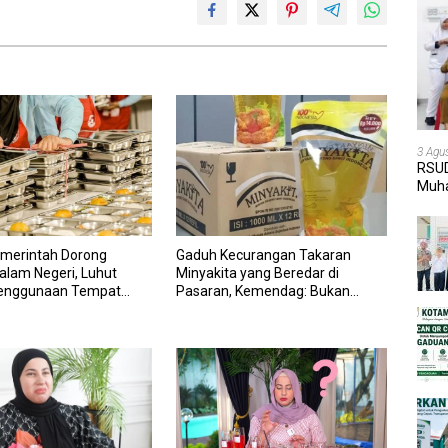
3 Agu
RSUD
Muha
dan 
merintah Dorong
Gaduh Kecurangan Takaran
Dalam Negeri, Luhut
Minyakita yang Beredar di
Penggunaan Tempat
Pasaran, Kemendag: Bukan
por untuk MBG: Suruh
Produk Subsidi
l