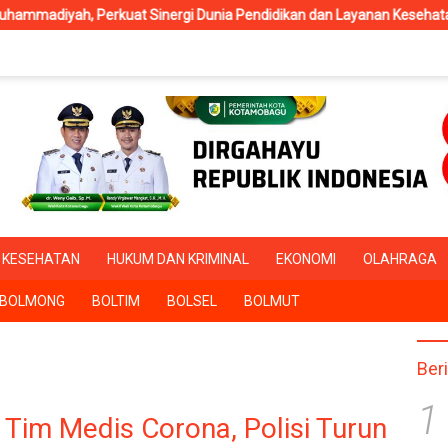
Sinergi Dunia Pendidikan dan Layanan Kesehatan
RSUD Kota
KESEHATAN
HUKUM DAN KRIMINAL
EKONOMI
OLAHRAGA
BOLMONG
BOLTIM
BOLSEL
BOLMUT
Ber
1
 Tim Medis Corona, Polisi Turun