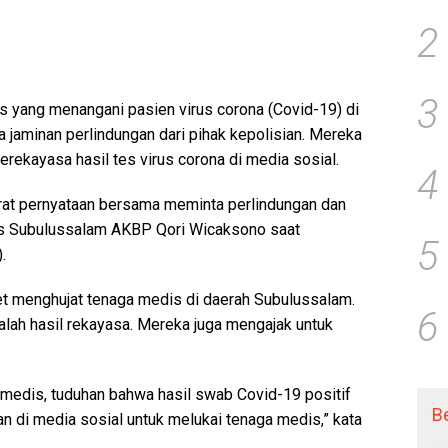
2
3
s yang menangani pasien virus corona (
Covid-19
) di
 jaminan perlindungan dari pihak kepolisian. Mereka
rekayasa hasil tes virus corona di media sosial.
4
at pernyataan bersama meminta perlindungan dan
res Subulussalam AKBP Qori Wicaksono saat
5
.
 menghujat tenaga medis di daerah Subulussalam.
6
alah hasil rekayasa. Mereka juga mengajak untuk
 medis, tuduhan bahwa hasil swab Covid-19 positif
B
 di media sosial untuk melukai tenaga medis,” kata