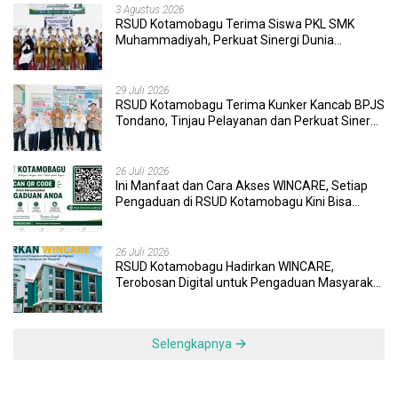
3 Agustus 2026
RSUD Kotamobagu Terima Siswa PKL SMK
Muhammadiyah, Perkuat Sinergi Dunia
Pendidikan dan Layanan Kesehatan
29 Juli 2026
RSUD Kotamobagu Terima Kunker Kancab BPJS
Tondano, Tinjau Pelayanan dan Perkuat Sinergi
Wujudkan UHC
26 Juli 2026
Ini Manfaat dan Cara Akses WINCARE, Setiap
Pengaduan di RSUD Kotamobagu Kini Bisa
Dipantau Dan Ditangani dengan Tuntas
26 Juli 2026
RSUD Kotamobagu Hadirkan WINCARE,
Terobosan Digital untuk Pengaduan Masyarakat
dan Pegawai yang Cepat, Transparan, dan
Responsif
Selengkapnya