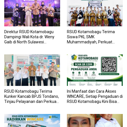
Direktur RSUD Kotamobagu
RSUD Kotamobagu Terima
Dampingi Wali Kota dr. Weny
Siswa PKL SMK
Gaib di North Sulawesi
Muhammadiyah, Perkuat
Investment Forum 2026
Sinergi Dunia Pendidikan dan
Layanan Kesehatan
RSUD Kotamobagu Terima
Ini Manfaat dan Cara Akses
Kunker Kancab BPJS Tondano,
WINCARE, Setiap Pengaduan di
Tinjau Pelayanan dan Perkuat
RSUD Kotamobagu Kini Bisa
Sinergi Wujudkan UHC
Dipantau Dan Ditangani
dengan Tuntas