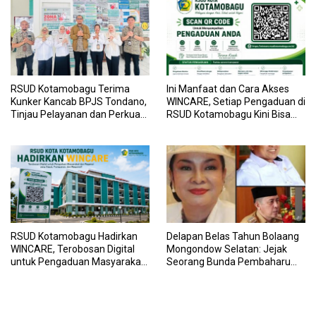
RSUD Kotamobagu Terima
Ini Manfaat dan Cara Akses
Kunker Kancab BPJS Tondano,
WINCARE, Setiap Pengaduan di
Tinjau Pelayanan dan Perkuat
RSUD Kotamobagu Kini Bisa
Sinergi Wujudkan UHC
Dipantau Dan Ditangani
dengan Tuntas
RSUD Kotamobagu Hadirkan
Delapan Belas Tahun Bolaang
WINCARE, Terobosan Digital
Mongondow Selatan: Jejak
untuk Pengaduan Masyarakat
Seorang Bunda Pembaharu
dan Pegawai yang Cepat,
dan Sebuah Daerah yang
Transparan, dan Responsif
Menolak Tertinggal