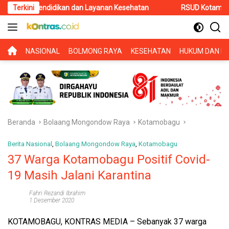
Langsung
Pendidikan dan Layanan Kesehatan
Terkini
RSUD Kotamobagu Terima
ke
konten
BERANDA
NASIONAL
BOLMONG RAYA
KESEHATAN
HUKUM DAN KR
Beranda
Bolaang Mongondow Raya
Kotamobagu
Berita Nasional
,
Bolaang Mongondow Raya
,
Kotamobagu
37 Warga Kotamobagu Positif Covid-
19 Masih Jalani Karantina
Fahri Rezandi Ibrahim
1 Desember 2020
KOTAMOBAGU, KONTRAS MEDIA
– Sebanyak 37 warga