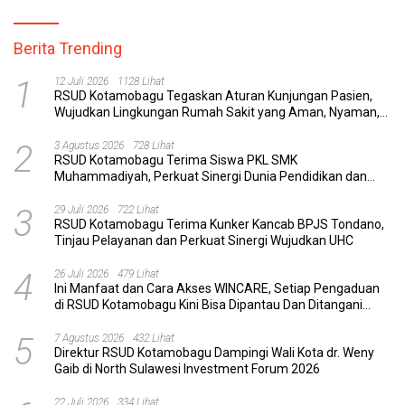
Berita Trending
1
12 Juli 2026
1128 Lihat
RSUD Kotamobagu Tegaskan Aturan Kunjungan Pasien,
Wujudkan Lingkungan Rumah Sakit yang Aman, Nyaman,
dan Berkualitas
2
3 Agustus 2026
728 Lihat
RSUD Kotamobagu Terima Siswa PKL SMK
Muhammadiyah, Perkuat Sinergi Dunia Pendidikan dan
Layanan Kesehatan
3
29 Juli 2026
722 Lihat
RSUD Kotamobagu Terima Kunker Kancab BPJS Tondano,
Tinjau Pelayanan dan Perkuat Sinergi Wujudkan UHC
4
26 Juli 2026
479 Lihat
Ini Manfaat dan Cara Akses WINCARE, Setiap Pengaduan
di RSUD Kotamobagu Kini Bisa Dipantau Dan Ditangani
dengan Tuntas
5
7 Agustus 2026
432 Lihat
Direktur RSUD Kotamobagu Dampingi Wali Kota dr. Weny
Gaib di North Sulawesi Investment Forum 2026
22 Juli 2026
334 Lihat