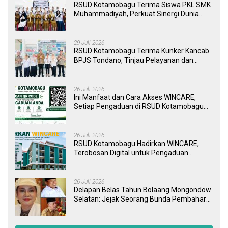
RSUD Kotamobagu Terima Siswa PKL SMK
Muhammadiyah, Perkuat Sinergi Dunia
Pendidikan dan Layanan Kesehatan
29 Juli 2026
RSUD Kotamobagu Terima Kunker Kancab
BPJS Tondano, Tinjau Pelayanan dan
Perkuat Sinergi Wujudkan UHC
26 Juli 2026
Ini Manfaat dan Cara Akses WINCARE,
Setiap Pengaduan di RSUD Kotamobagu
Kini Bisa Dipantau Dan Ditangani dengan
Tuntas
26 Juli 2026
RSUD Kotamobagu Hadirkan WINCARE,
Terobosan Digital untuk Pengaduan
Masyarakat dan Pegawai yang Cepat,
Transparan, dan Responsif
26 Juli 2026
Delapan Belas Tahun Bolaang Mongondow
Selatan: Jejak Seorang Bunda Pembaharu
dan Sebuah Daerah yang Menolak
Tertinggal