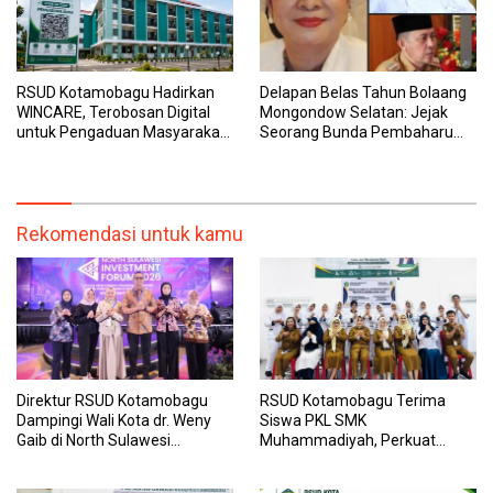
RSUD Kotamobagu Hadirkan
Delapan Belas Tahun Bolaang
WINCARE, Terobosan Digital
Mongondow Selatan: Jejak
untuk Pengaduan Masyarakat
Seorang Bunda Pembaharu
dan Pegawai yang Cepat,
dan Sebuah Daerah yang
Transparan, dan Responsif
Menolak Tertinggal
Rekomendasi untuk kamu
Direktur RSUD Kotamobagu
RSUD Kotamobagu Terima
Dampingi Wali Kota dr. Weny
Siswa PKL SMK
Gaib di North Sulawesi
Muhammadiyah, Perkuat
Investment Forum 2026
Sinergi Dunia Pendidikan dan
Layanan Kesehatan