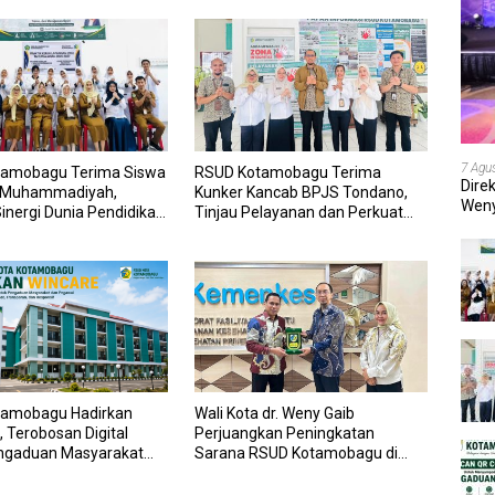
7 Agu
amobagu Terima Siswa
RSUD Kotamobagu Terima
Dire
 Muhammadiyah,
Kunker Kancab BPJS Tondano,
Weny
inergi Dunia Pendidikan
Tinjau Pelayanan dan Perkuat
202
nan Kesehatan
Sinergi Wujudkan UHC
amobagu Hadirkan
Wali Kota dr. Weny Gaib
 Terobosan Digital
Perjuangkan Peningkatan
ngaduan Masyarakat
Sarana RSUD Kotamobagu di
wai yang Cepat,
Kemenkes RI, Demi Pelayanan
an, dan Responsif
Kesehatan yang Lebih Modern