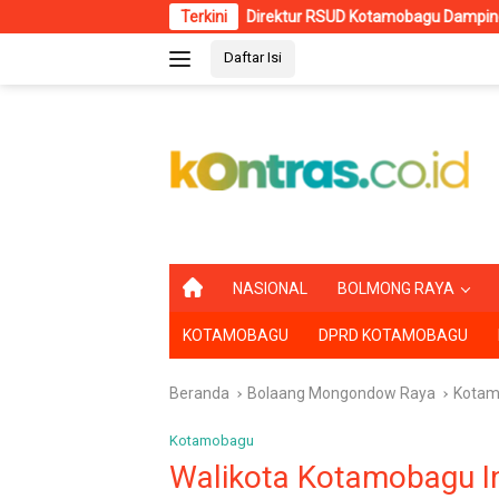
Langsung
Direktur RSUD Kotamobagu Dampingi Wali Kota dr. Weny Gai
Terkini
ke
Daftar Isi
konten
B
NASIONAL
BOLMONG RAYA
E
R
KOTAMOBAGU
DPRD KOTAMOBAGU
A
N
D
Beranda
Bolaang Mongondow Raya
Kotam
A
Kotamobagu
Walikota Kotamobagu I