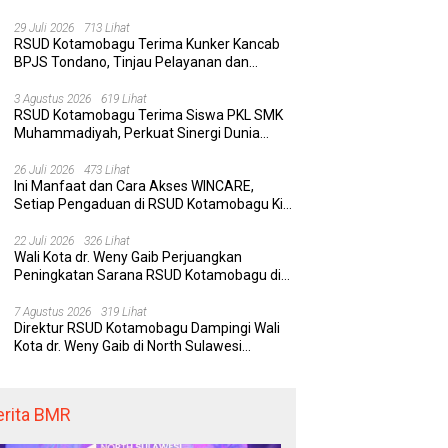
Rumah Sakit yang Aman, Nyaman, dan
Berkualitas
29 Juli 2026
713 Lihat
RSUD Kotamobagu Terima Kunker Kancab
BPJS Tondano, Tinjau Pelayanan dan
Perkuat Sinergi Wujudkan UHC
3 Agustus 2026
619 Lihat
RSUD Kotamobagu Terima Siswa PKL SMK
Muhammadiyah, Perkuat Sinergi Dunia
Pendidikan dan Layanan Kesehatan
26 Juli 2026
473 Lihat
Ini Manfaat dan Cara Akses WINCARE,
Setiap Pengaduan di RSUD Kotamobagu Kini
Bisa Dipantau Dan Ditangani dengan Tuntas
22 Juli 2026
326 Lihat
Wali Kota dr. Weny Gaib Perjuangkan
Peningkatan Sarana RSUD Kotamobagu di
Kemenkes RI, Demi Pelayanan Kesehatan
yang Lebih Modern
7 Agustus 2026
319 Lihat
Direktur RSUD Kotamobagu Dampingi Wali
Kota dr. Weny Gaib di North Sulawesi
Investment Forum 2026
erita BMR