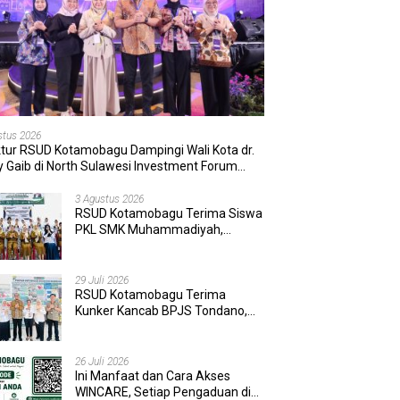
stus 2026
ktur RSUD Kotamobagu Dampingi Wali Kota dr.
 Gaib di North Sulawesi Investment Forum
6
3 Agustus 2026
RSUD Kotamobagu Terima Siswa
PKL SMK Muhammadiyah,
Perkuat Sinergi Dunia Pendidikan
dan Layanan Kesehatan
29 Juli 2026
RSUD Kotamobagu Terima
Kunker Kancab BPJS Tondano,
Tinjau Pelayanan dan Perkuat
Sinergi Wujudkan UHC
26 Juli 2026
Ini Manfaat dan Cara Akses
WINCARE, Setiap Pengaduan di