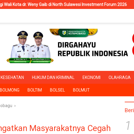
b di North Sulawesi Investment Forum 2026
RSUD Kotamobagu 
KESEHATAN
HUKUM DAN KRIMINAL
EKONOMI
OLAHRAGA
BOLMONG
BOLTIM
BOLSEL
BOLMUT
obagu
Ber
1
ngatkan Masyarakatnya Cegah