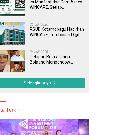
Ini Manfaat dan Cara Akses
WINCARE, Setiap
Pengaduan di RSUD
Kotamobagu Kini Bisa
Dipantau Dan Ditangani
26 Juli 2026
dengan Tuntas
RSUD Kotamobagu Hadirkan
WINCARE, Terobosan Digital
untuk Pengaduan
Masyarakat dan Pegawai
yang Cepat, Transparan, dan
26 Juli 2026
Responsif
Delapan Belas Tahun
Bolaang Mongondow
Selatan: Jejak Seorang
Bunda Pembaharu dan
Sebuah Daerah yang
Selengkapnya
Menolak Tertinggal
ta Terkini