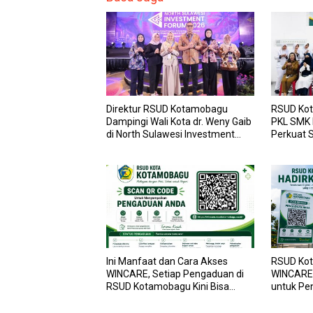
Direktur RSUD Kotamobagu
RSUD Kot
Dampingi Wali Kota dr. Weny Gaib
PKL SMK
di North Sulawesi Investment
Perkuat S
Forum 2026
dan Laya
Ini Manfaat dan Cara Akses
RSUD Kot
WINCARE, Setiap Pengaduan di
WINCARE,
RSUD Kotamobagu Kini Bisa
untuk Pe
Dipantau Dan Ditangani dengan
dan Pega
Tuntas
Transpar