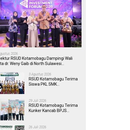
Agustus 2026
rektur RSUD Kotamobagu Dampingi Wali
ta dr. Weny Gaib di North Sulawesi
vestment Forum 2026
3 Agustus 2026
RSUD Kotamobagu Terima
Siswa PKL SMK
Muhammadiyah, Perkuat
Sinergi Dunia Pendidikan
dan Layanan Kesehatan
29 Juli 2026
RSUD Kotamobagu Terima
Kunker Kancab BPJS
Tondano, Tinjau Pelayanan
dan Perkuat Sinergi
Wujudkan UHC
26 Juli 2026