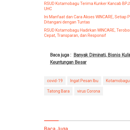
RSUD Kotamobagu Terima Kunker Kancab BPJS 
UHC
Ini Manfaat dan Cara Akses WINCARE, Setiap 
Ditangani dengan Tuntas
RSUD Kotamobagu Hadirkan WINCARE, Terobos
Cepat, Transparan, dan Responsif
Baca juga :
Banyak Diminati, Bisnis Kul
Keuntungan Besar
covid-19
Ingat Pesan Ibu
Kotamobagu
Tatong Bara
virus Corona
Baca Juga