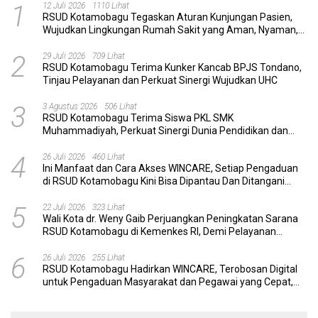
1
12 Juli 2026
1110 Lihat
RSUD Kotamobagu Tegaskan Aturan Kunjungan Pasien,
Wujudkan Lingkungan Rumah Sakit yang Aman, Nyaman,
dan Berkualitas
2
29 Juli 2026
709 Lihat
RSUD Kotamobagu Terima Kunker Kancab BPJS Tondano,
Tinjau Pelayanan dan Perkuat Sinergi Wujudkan UHC
3
3 Agustus 2026
506 Lihat
RSUD Kotamobagu Terima Siswa PKL SMK
Muhammadiyah, Perkuat Sinergi Dunia Pendidikan dan
Layanan Kesehatan
4
26 Juli 2026
460 Lihat
Ini Manfaat dan Cara Akses WINCARE, Setiap Pengaduan
di RSUD Kotamobagu Kini Bisa Dipantau Dan Ditangani
dengan Tuntas
5
22 Juli 2026
323 Lihat
Wali Kota dr. Weny Gaib Perjuangkan Peningkatan Sarana
RSUD Kotamobagu di Kemenkes RI, Demi Pelayanan
Kesehatan yang Lebih Modern
6
26 Juli 2026
255 Lihat
RSUD Kotamobagu Hadirkan WINCARE, Terobosan Digital
untuk Pengaduan Masyarakat dan Pegawai yang Cepat,
Transparan, dan Responsif