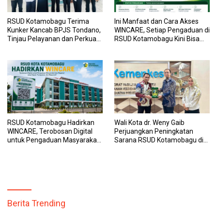
RSUD Kotamobagu Terima
Ini Manfaat dan Cara Akses
Kunker Kancab BPJS Tondano,
WINCARE, Setiap Pengaduan di
Tinjau Pelayanan dan Perkuat
RSUD Kotamobagu Kini Bisa
Sinergi Wujudkan UHC
Dipantau Dan Ditangani
dengan Tuntas
RSUD Kotamobagu Hadirkan
Wali Kota dr. Weny Gaib
WINCARE, Terobosan Digital
Perjuangkan Peningkatan
untuk Pengaduan Masyarakat
Sarana RSUD Kotamobagu di
dan Pegawai yang Cepat,
Kemenkes RI, Demi Pelayanan
Transparan, dan Responsif
Kesehatan yang Lebih Modern
Berita Trending