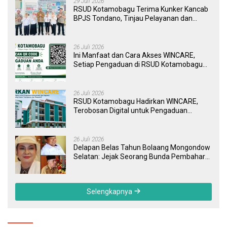
29 Juli 2026
RSUD Kotamobagu Terima Kunker Kancab
BPJS Tondano, Tinjau Pelayanan dan
Perkuat Sinergi Wujudkan UHC
26 Juli 2026
Ini Manfaat dan Cara Akses WINCARE,
Setiap Pengaduan di RSUD Kotamobagu
Kini Bisa Dipantau Dan Ditangani dengan
Tuntas
26 Juli 2026
RSUD Kotamobagu Hadirkan WINCARE,
Terobosan Digital untuk Pengaduan
Masyarakat dan Pegawai yang Cepat,
Transparan, dan Responsif
26 Juli 2026
Delapan Belas Tahun Bolaang Mongondow
Selatan: Jejak Seorang Bunda Pembaharu
dan Sebuah Daerah yang Menolak
Tertinggal
Selengkapnya