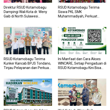
Direktur RSUD Kotamobagu
RSUD Kotamobagu Terima
Dampingi Wali Kota dr. Weny
Siswa PKL SMK
Gaib di North Sulawesi
Muhammadiyah, Perkuat
Investment Forum 2026
Sinergi Dunia Pendidikan dan
Layanan Kesehatan
RSUD Kotamobagu Terima
Ini Manfaat dan Cara Akses
Kunker Kancab BPJS Tondano,
WINCARE, Setiap Pengaduan di
Tinjau Pelayanan dan Perkuat
RSUD Kotamobagu Kini Bisa
Sinergi Wujudkan UHC
Dipantau Dan Ditangani
dengan Tuntas