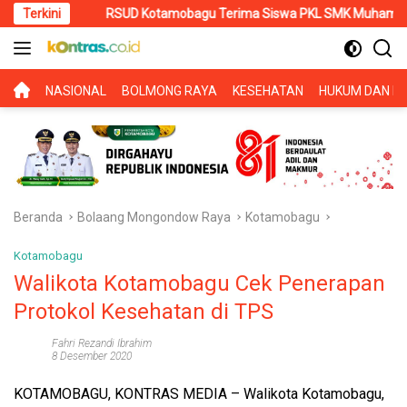
Langsung
Terkini
RSUD Kotamobagu Terima Siswa PKL SMK Muhammadiyah, Perku
ke
konten
BERANDA
NASIONAL
BOLMONG RAYA
KESEHATAN
HUKUM DAN KR
Beranda
Bolaang Mongondow Raya
Kotamobagu
Kotamobagu
Walikota Kotamobagu Cek Penerapan
Protokol Kesehatan di TPS
Fahri Rezandi Ibrahim
8 Desember 2020
KOTAMOBAGU, KONTRAS MEDIA
– Walikota Kotamobagu,