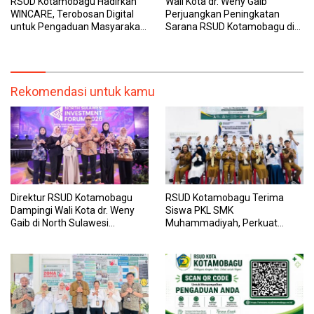
RSUD Kotamobagu Hadirkan
Wali Kota dr. Weny Gaib
WINCARE, Terobosan Digital
Perjuangkan Peningkatan
untuk Pengaduan Masyarakat
Sarana RSUD Kotamobagu di
dan Pegawai yang Cepat,
Kemenkes RI, Demi Pelayanan
Transparan, dan Responsif
Kesehatan yang Lebih Modern
Rekomendasi untuk kamu
Direktur RSUD Kotamobagu
RSUD Kotamobagu Terima
Dampingi Wali Kota dr. Weny
Siswa PKL SMK
Gaib di North Sulawesi
Muhammadiyah, Perkuat
Investment Forum 2026
Sinergi Dunia Pendidikan dan
Layanan Kesehatan