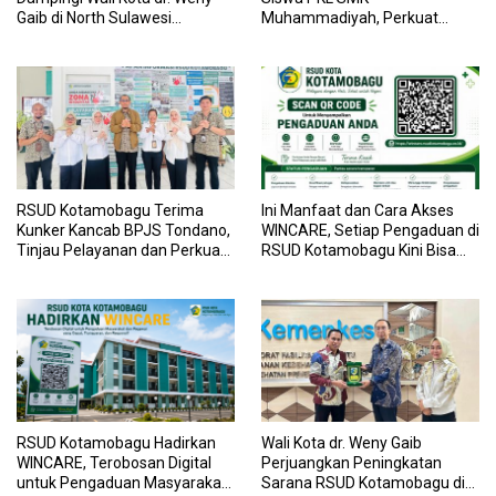
Gaib di North Sulawesi
Muhammadiyah, Perkuat
Investment Forum 2026
Sinergi Dunia Pendidikan dan
Layanan Kesehatan
RSUD Kotamobagu Terima
Ini Manfaat dan Cara Akses
Kunker Kancab BPJS Tondano,
WINCARE, Setiap Pengaduan di
Tinjau Pelayanan dan Perkuat
RSUD Kotamobagu Kini Bisa
Sinergi Wujudkan UHC
Dipantau Dan Ditangani
dengan Tuntas
RSUD Kotamobagu Hadirkan
Wali Kota dr. Weny Gaib
WINCARE, Terobosan Digital
Perjuangkan Peningkatan
untuk Pengaduan Masyarakat
Sarana RSUD Kotamobagu di