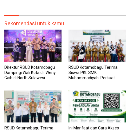
dan Pegawai yang Cepat,
Kemenkes RI, Demi Pelayanan
Transparan, dan Responsif
Kesehatan yang Lebih Modern
Rekomendasi untuk kamu
Direktur RSUD Kotamobagu
RSUD Kotamobagu Terima
Dampingi Wali Kota dr. Weny
Siswa PKL SMK
Gaib di North Sulawesi
Muhammadiyah, Perkuat
Investment Forum 2026
Sinergi Dunia Pendidikan dan
Layanan Kesehatan
RSUD Kotamobagu Terima
Ini Manfaat dan Cara Akses