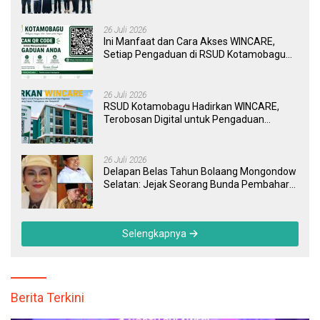
Perkuat Sinergi Wujudkan UHC
26 Juli 2026
Ini Manfaat dan Cara Akses WINCARE,
Setiap Pengaduan di RSUD Kotamobagu
Kini Bisa Dipantau Dan Ditangani dengan
Tuntas
26 Juli 2026
RSUD Kotamobagu Hadirkan WINCARE,
Terobosan Digital untuk Pengaduan
Masyarakat dan Pegawai yang Cepat,
Transparan, dan Responsif
26 Juli 2026
Delapan Belas Tahun Bolaang Mongondow
Selatan: Jejak Seorang Bunda Pembaharu
dan Sebuah Daerah yang Menolak
Tertinggal
Selengkapnya
Berita Terkini