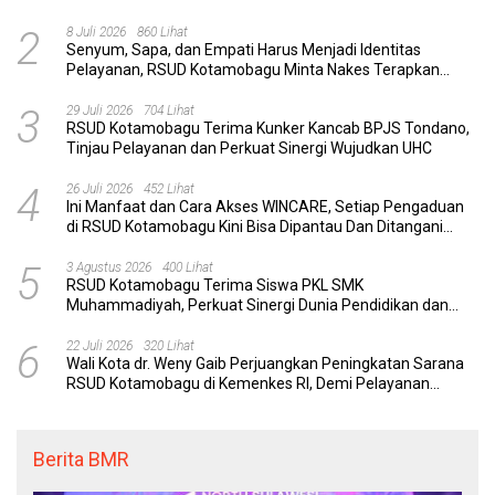
dan Berkualitas
2
8 Juli 2026
860 Lihat
Senyum, Sapa, dan Empati Harus Menjadi Identitas
Pelayanan, RSUD Kotamobagu Minta Nakes Terapkan
Komunikasi Efektif
3
29 Juli 2026
704 Lihat
RSUD Kotamobagu Terima Kunker Kancab BPJS Tondano,
Tinjau Pelayanan dan Perkuat Sinergi Wujudkan UHC
4
26 Juli 2026
452 Lihat
Ini Manfaat dan Cara Akses WINCARE, Setiap Pengaduan
di RSUD Kotamobagu Kini Bisa Dipantau Dan Ditangani
dengan Tuntas
5
3 Agustus 2026
400 Lihat
RSUD Kotamobagu Terima Siswa PKL SMK
Muhammadiyah, Perkuat Sinergi Dunia Pendidikan dan
Layanan Kesehatan
6
22 Juli 2026
320 Lihat
Wali Kota dr. Weny Gaib Perjuangkan Peningkatan Sarana
RSUD Kotamobagu di Kemenkes RI, Demi Pelayanan
Kesehatan yang Lebih Modern
Berita BMR