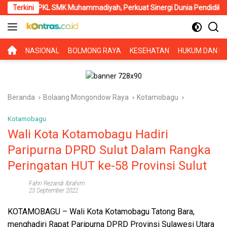
Langsung
L SMK Muhammadiyah, Perkuat Sinergi Dunia Pendidikan dan Layana
Terkini
ke
konten
BERANDA
NASIONAL
BOLMONG RAYA
KESEHATAN
HUKUM DAN KR
Beranda
Bolaang Mongondow Raya
Kotamobagu
Kotamobagu
Wali Kota Kotamobagu Hadiri
Paripurna DPRD Sulut Dalam Rangka
Peringatan HUT ke-58 Provinsi Sulut
Fahri Rezandi Ibrahim
23 September 2022
KOTAMOBAGU
– Wali Kota Kotamobagu Tatong Bara,
menghadiri Rapat Paripurna DPRD Provinsi Sulawesi Utara