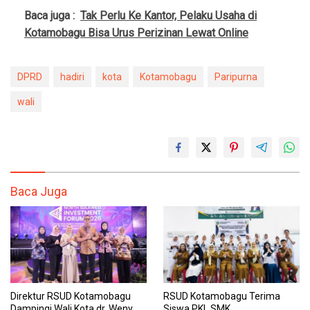
Baca juga :
Tak Perlu Ke Kantor, Pelaku Usaha di
Kotamobagu Bisa Urus Perizinan Lewat Online
DPRD
hadiri
kota
Kotamobagu
Paripurna
wali
Baca Juga
Direktur RSUD Kotamobagu
RSUD Kotamobagu Terima
Dampingi Wali Kota dr. Weny
Siswa PKL SMK