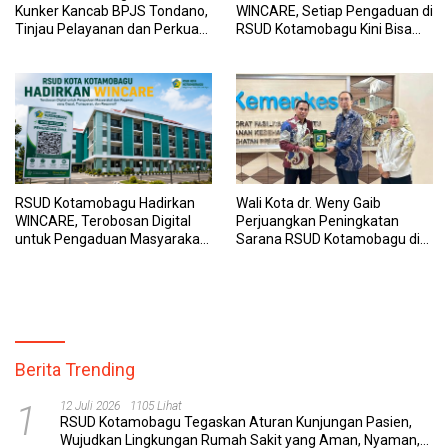
Kunker Kancab BPJS Tondano,
WINCARE, Setiap Pengaduan di
Tinjau Pelayanan dan Perkuat
RSUD Kotamobagu Kini Bisa
Sinergi Wujudkan UHC
Dipantau Dan Ditangani
dengan Tuntas
RSUD Kotamobagu Hadirkan
Wali Kota dr. Weny Gaib
WINCARE, Terobosan Digital
Perjuangkan Peningkatan
untuk Pengaduan Masyarakat
Sarana RSUD Kotamobagu di
dan Pegawai yang Cepat,
Kemenkes RI, Demi Pelayanan
Transparan, dan Responsif
Kesehatan yang Lebih Modern
Berita Trending
1
12 Juli 2026
1105 Lihat
RSUD Kotamobagu Tegaskan Aturan Kunjungan Pasien,
Wujudkan Lingkungan Rumah Sakit yang Aman, Nyaman,