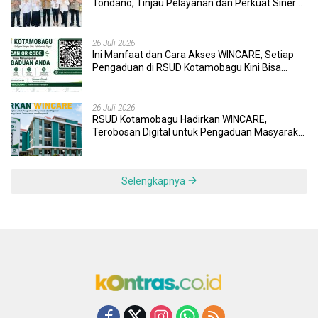
Tondano, Tinjau Pelayanan dan Perkuat Sinergi
Wujudkan UHC
26 Juli 2026
Ini Manfaat dan Cara Akses WINCARE, Setiap
Pengaduan di RSUD Kotamobagu Kini Bisa
Dipantau Dan Ditangani dengan Tuntas
26 Juli 2026
RSUD Kotamobagu Hadirkan WINCARE,
Terobosan Digital untuk Pengaduan Masyarakat
dan Pegawai yang Cepat, Transparan, dan
Responsif
Selengkapnya