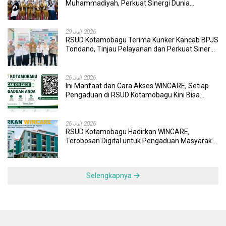
Muhammadiyah, Perkuat Sinergi Dunia
Pendidikan dan Layanan Kesehatan
29 Juli 2026
RSUD Kotamobagu Terima Kunker Kancab BPJS
Tondano, Tinjau Pelayanan dan Perkuat Sinergi
Wujudkan UHC
26 Juli 2026
Ini Manfaat dan Cara Akses WINCARE, Setiap
Pengaduan di RSUD Kotamobagu Kini Bisa
Dipantau Dan Ditangani dengan Tuntas
26 Juli 2026
RSUD Kotamobagu Hadirkan WINCARE,
Terobosan Digital untuk Pengaduan Masyarakat
dan Pegawai yang Cepat, Transparan, dan
Responsif
Selengkapnya