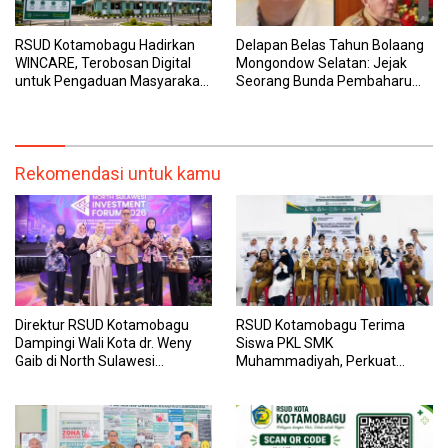
RSUD Kotamobagu Hadirkan
Delapan Belas Tahun Bolaang
WINCARE, Terobosan Digital
Mongondow Selatan: Jejak
untuk Pengaduan Masyarakat
Seorang Bunda Pembaharu
dan Pegawai yang Cepat,
dan Sebuah Daerah yang
Transparan, dan Responsif
Menolak Tertinggal
Rekomendasi untuk kamu
Direktur RSUD Kotamobagu
RSUD Kotamobagu Terima
Dampingi Wali Kota dr. Weny
Siswa PKL SMK
Gaib di North Sulawesi
Muhammadiyah, Perkuat
Investment Forum 2026
Sinergi Dunia Pendidikan dan
Layanan Kesehatan