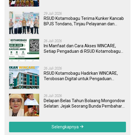
Pendidikan dan Layanan Kesehatan
29 Juli 2026
RSUD Kotamobagu Terima Kunker Kancab
BPJS Tondano, Tinjau Pelayanan dan
Perkuat Sinergi Wujudkan UHC
26 Juli 2026
Ini Manfaat dan Cara Akses WINCARE,
Setiap Pengaduan di RSUD Kotamobagu
Kini Bisa Dipantau Dan Ditangani dengan
Tuntas
26 Juli 2026
RSUD Kotamobagu Hadirkan WINCARE,
Terobosan Digital untuk Pengaduan
Masyarakat dan Pegawai yang Cepat,
Transparan, dan Responsif
26 Juli 2026
Delapan Belas Tahun Bolaang Mongondow
Selatan: Jejak Seorang Bunda Pembaharu
dan Sebuah Daerah yang Menolak
Tertinggal
Selengkapnya