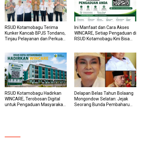
RSUD Kotamobagu Terima
Ini Manfaat dan Cara Akses
Kunker Kancab BPJS Tondano,
WINCARE, Setiap Pengaduan di
Tinjau Pelayanan dan Perkuat
RSUD Kotamobagu Kini Bisa
Sinergi Wujudkan UHC
Dipantau Dan Ditangani
dengan Tuntas
RSUD Kotamobagu Hadirkan
Delapan Belas Tahun Bolaang
WINCARE, Terobosan Digital
Mongondow Selatan: Jejak
untuk Pengaduan Masyarakat
Seorang Bunda Pembaharu
dan Pegawai yang Cepat,
dan Sebuah Daerah yang
Transparan, dan Responsif
Menolak Tertinggal