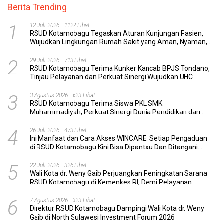
Berita Trending
1
12 Juli 2026
1122 Lihat
RSUD Kotamobagu Tegaskan Aturan Kunjungan Pasien,
Wujudkan Lingkungan Rumah Sakit yang Aman, Nyaman,
dan Berkualitas
2
29 Juli 2026
713 Lihat
RSUD Kotamobagu Terima Kunker Kancab BPJS Tondano,
Tinjau Pelayanan dan Perkuat Sinergi Wujudkan UHC
3
3 Agustus 2026
623 Lihat
RSUD Kotamobagu Terima Siswa PKL SMK
Muhammadiyah, Perkuat Sinergi Dunia Pendidikan dan
Layanan Kesehatan
4
26 Juli 2026
473 Lihat
Ini Manfaat dan Cara Akses WINCARE, Setiap Pengaduan
di RSUD Kotamobagu Kini Bisa Dipantau Dan Ditangani
dengan Tuntas
5
22 Juli 2026
326 Lihat
Wali Kota dr. Weny Gaib Perjuangkan Peningkatan Sarana
RSUD Kotamobagu di Kemenkes RI, Demi Pelayanan
Kesehatan yang Lebih Modern
6
7 Agustus 2026
323 Lihat
Direktur RSUD Kotamobagu Dampingi Wali Kota dr. Weny
Gaib di North Sulawesi Investment Forum 2026