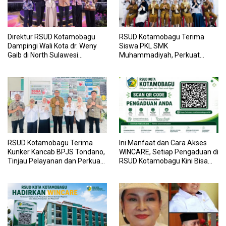
Direktur RSUD Kotamobagu
RSUD Kotamobagu Terima
Dampingi Wali Kota dr. Weny
Siswa PKL SMK
Gaib di North Sulawesi
Muhammadiyah, Perkuat
Investment Forum 2026
Sinergi Dunia Pendidikan dan
Layanan Kesehatan
RSUD Kotamobagu Terima
Ini Manfaat dan Cara Akses
Kunker Kancab BPJS Tondano,
WINCARE, Setiap Pengaduan di
Tinjau Pelayanan dan Perkuat
RSUD Kotamobagu Kini Bisa
Sinergi Wujudkan UHC
Dipantau Dan Ditangani
dengan Tuntas