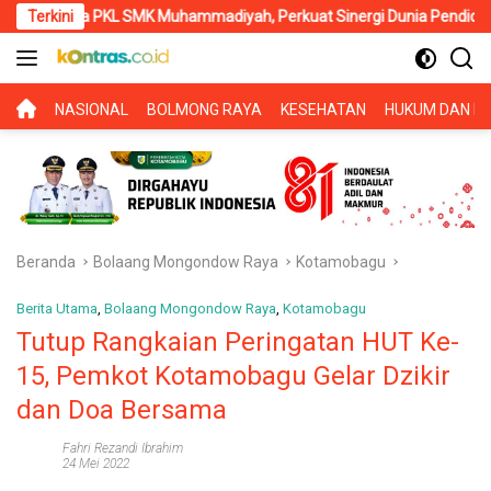
Langsung
PKL SMK Muhammadiyah, Perkuat Sinergi Dunia Pendidikan dan Laya
Terkini
ke
konten
BERANDA
NASIONAL
BOLMONG RAYA
KESEHATAN
HUKUM DAN KR
Beranda
Bolaang Mongondow Raya
Kotamobagu
Berita Utama
,
Bolaang Mongondow Raya
,
Kotamobagu
Tutup Rangkaian Peringatan HUT Ke-
15, Pemkot Kotamobagu Gelar Dzikir
dan Doa Bersama
Fahri Rezandi Ibrahim
24 Mei 2022