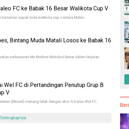
aleo FC ke Babak 16 Besar Walikota Cup V
n turnamen sepak bola walikota cup v antara Maleo…
s, Bintang Muda Matali Losos ke Babak 16
askan perlawanan My Motbes Motoboi Besar dalam lanjutan
i Wel FC di Pertandingan Penutup Grup B
up V
atan (Minsel) menang telak dengan skor 5-0 atas Wel FC…
Beri
Selengkapnya