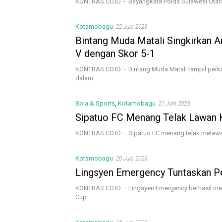
KONTRAS.CO.ID – Bayangkara Polda Sulawesi Utara 
Kotamobagu
22 Juni 2023
Bintang Muda Matali Singkirkan 
V dengan Skor 5-1
KONTRAS.CO.ID – Bintang Muda Matali tampil per
dalam…
Bola & Sports
,
Kotamobagu
21 Juni 2023
Sipatuo FC Menang Telak Lawan
KONTRAS.CO.ID – Sipatuo FC menang telak melawa
Kotamobagu
20 Juni 2023
Lingsyen Emergency Tuntaskan Pe
KONTRAS.CO.ID – Lingsyen Emergency berhasil men
Cup…