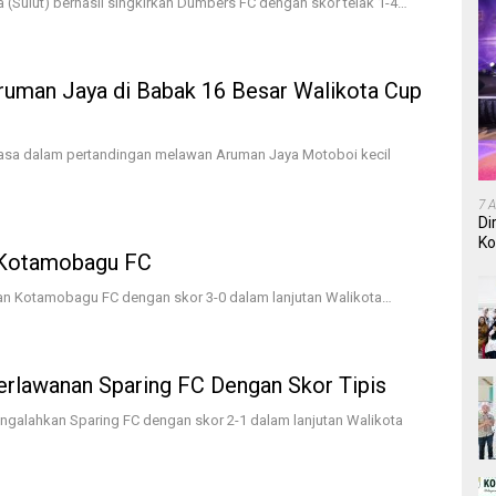
(Sulut) berhasil singkirkan Dumbers FC dengan skor telak 1-4…
Aruman Jaya di Babak 16 Besar Walikota Cup
kasa dalam pertandingan melawan Aruman Jaya Motoboi kecil
7 
Di
Ko
 Kotamobagu FC
In
n Kotamobagu FC dengan skor 3-0 dalam lanjutan Walikota…
rlawanan Sparing FC Dengan Skor Tipis
galahkan Sparing FC dengan skor 2-1 dalam lanjutan Walikota