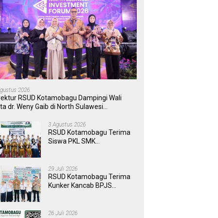
Agustus 2026
rektur RSUD Kotamobagu Dampingi Wali
ta dr. Weny Gaib di North Sulawesi
vestment Forum 2026
3 Agustus 2026
RSUD Kotamobagu Terima
Siswa PKL SMK
Muhammadiyah, Perkuat
Sinergi Dunia Pendidikan
dan Layanan Kesehatan
29 Juli 2026
RSUD Kotamobagu Terima
Kunker Kancab BPJS
Tondano, Tinjau Pelayanan
dan Perkuat Sinergi
Wujudkan UHC
26 Juli 2026