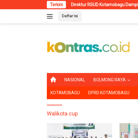
Langsung
Direktur RSUD Kotamobagu Dampingi Wali Kota d
Terkini
ke
Daftar Isi
konten
B
NASIONAL
BOLMONG RAYA
E
R
KOTAMOBAGU
DPRD KOTAMOBAGU
A
N
D
A
Walikota cup