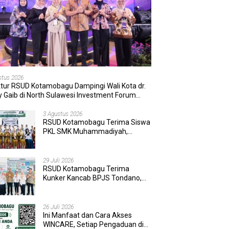
stus 2026
ktur RSUD Kotamobagu Dampingi Wali Kota dr.
 Gaib di North Sulawesi Investment Forum
6
3 Agustus 2026
RSUD Kotamobagu Terima Siswa
PKL SMK Muhammadiyah,
Perkuat Sinergi Dunia Pendidikan
dan Layanan Kesehatan
29 Juli 2026
RSUD Kotamobagu Terima
Kunker Kancab BPJS Tondano,
Tinjau Pelayanan dan Perkuat
Sinergi Wujudkan UHC
26 Juli 2026
Ini Manfaat dan Cara Akses
WINCARE, Setiap Pengaduan di