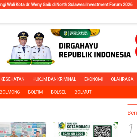
r. Weny Gaib di North Sulawesi Investment Forum 2026
RSUD 
KESEHATAN
HUKUM DAN KRIMINAL
EKONOMI
OLAHRAGA
BOLMONG
BOLTIM
BOLSEL
BOLMUT
Ber
1