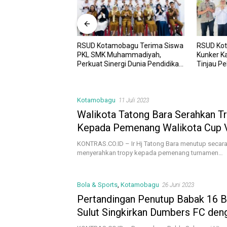
RSUD Kotamobagu Terima Siswa
RSUD Ko
UD Kotamobagu
PKL SMK Muhammadiyah,
Kunker K
i Kota dr. Weny Gaib
Perkuat Sinergi Dunia Pendidikan
Tinjau P
awesi Investment
dan Layanan Kesehatan
Sinergi 
Kotamobagu
11 Juli 2023
Walikota Tatong Bara Serahkan T
Kepada Pemenang Walikota Cup 
KONTRAS.CO.ID – Ir Hj Tatong Bara menutup secara
menyerahkan tropy kepada pemenang turnamen…
Bola & Sports
,
Kotamobagu
26 Juni 2023
Pertandingan Penutup Babak 16 B
Sulut Singkirkan Dumbers FC den