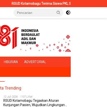
Kotamobagu Terima Siswa PKL SMK Muhammadiyah, Perkuat Sinergi D
HIBURAN
ADVERTORIAL
ita Trending
12 Juli 2026
1107 Lihat
RSUD Kotamobagu Tegaskan Aturan
Kunjungan Pasien, Wujudkan Lingkungan