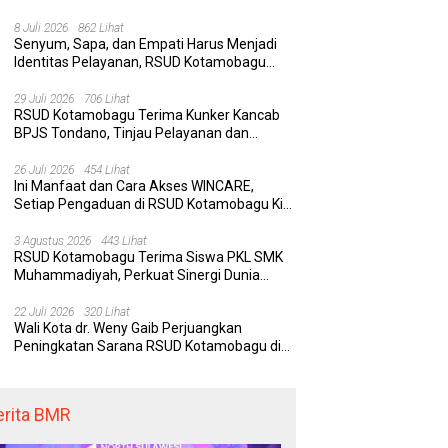
Rumah Sakit yang Aman, Nyaman, dan
Berkualitas
8 Juli 2026
862 Lihat
Senyum, Sapa, dan Empati Harus Menjadi
Identitas Pelayanan, RSUD Kotamobagu
Minta Nakes Terapkan Komunikasi Efektif
 Kotamobagu Hadirkan
Delapan Belas Tahun Bolaang
Wa
29 Juli 2026
706 Lihat
RE, Terobosan Digital
Mongondow Selatan: Jejak
P
RSUD Kotamobagu Terima Kunker Kancab
 Pengaduan Masyarakat
Seorang Bunda Pembaharu dan
S
BPJS Tondano, Tinjau Pelayanan dan
egawai yang Cepat,
Sebuah Daerah yang Menolak
K
Perkuat Sinergi Wujudkan UHC
paran, dan Responsif
Tertinggal
K
26 Juli 2026
454 Lihat
Ini Manfaat dan Cara Akses WINCARE,
Setiap Pengaduan di RSUD Kotamobagu Kini
Bisa Dipantau Dan Ditangani dengan Tuntas
3 Agustus 2026
443 Lihat
RSUD Kotamobagu Terima Siswa PKL SMK
Muhammadiyah, Perkuat Sinergi Dunia
Pendidikan dan Layanan Kesehatan
22 Juli 2026
320 Lihat
Wali Kota dr. Weny Gaib Perjuangkan
Peningkatan Sarana RSUD Kotamobagu di
Kemenkes RI, Demi Pelayanan Kesehatan
yang Lebih Modern
erita BMR