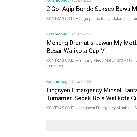
Kotamobagu
15 Juni 2023
2 Gol Agip Bonde Sukses Bawa M
KONTRAS.CO.ID – Laga panas tersaji dalam lanjuta
Kotamobagu
14 Juni 2023
Menang Dramatis Lawan My Motbe
Besar Walikota Cup V
KONTRAS.CO.ID – Bintang Muda Matali (BMM) tunt
turnamen…
Kotamobagu
12 Juni 2023
Lingsyen Emergency Minsel Banta
Turnamen Sepak Bola Walikota C
KONTRAS.CO.ID – Lingsyen Emergency Minahasa Sel