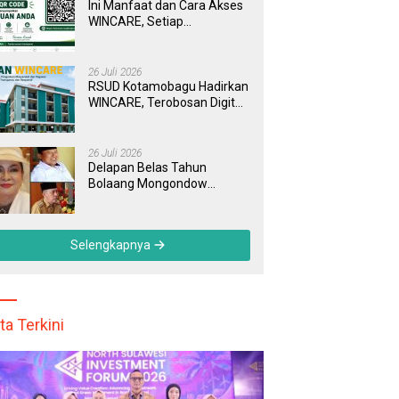
Ini Manfaat dan Cara Akses
WINCARE, Setiap
Pengaduan di RSUD
Kotamobagu Kini Bisa
Dipantau Dan Ditangani
26 Juli 2026
dengan Tuntas
RSUD Kotamobagu Hadirkan
WINCARE, Terobosan Digital
untuk Pengaduan
Masyarakat dan Pegawai
yang Cepat, Transparan, dan
26 Juli 2026
Responsif
Delapan Belas Tahun
Bolaang Mongondow
Selatan: Jejak Seorang
Bunda Pembaharu dan
Sebuah Daerah yang
Selengkapnya
Menolak Tertinggal
ta Terkini