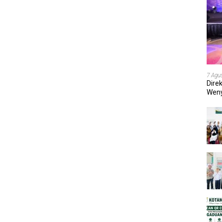
7 Agu
Dire
Weny
202