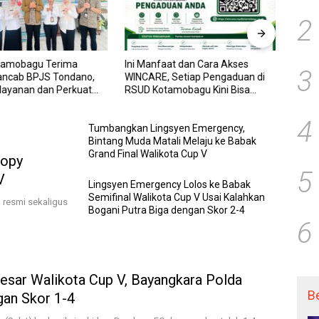
2
tamobagu Terima
Ini Manfaat dan Cara Akses
RSUD
3
ancab BPJS Tondano,
WINCARE, Setiap Pengaduan di
WINCA
elayanan dan Perkuat
RSUD Kotamobagu Kini Bisa
untuk
Wujudkan UHC
Dipantau Dan Ditangani dengan
dan P
Tuntas
Trans
4
Tumbangkan Lingsyen Emergency,
Bintang Muda Matali Melaju ke Babak
Grand Final Walikota Cup V
ropy
5
V
Lingsyen Emergency Lolos ke Babak
Semifinal Walikota Cup V Usai Kalahkan
 resmi sekaligus
Bogani Putra Biga dengan Skor 2-4
6
esar Walikota Cup V, Bayangkara Polda
B
gan Skor 1-4