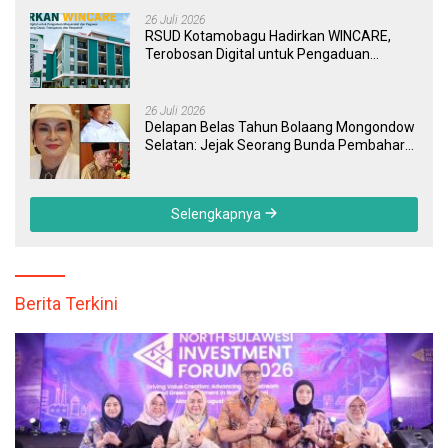
26 Juli 2026
RSUD Kotamobagu Hadirkan WINCARE,
Terobosan Digital untuk Pengaduan
Masyarakat dan Pegawai yang Cepat,
Transparan, dan Responsif
26 Juli 2026
Delapan Belas Tahun Bolaang Mongondow
Selatan: Jejak Seorang Bunda Pembaharu
dan Sebuah Daerah yang Menolak
Tertinggal
Selengkapnya
Berita Terkini