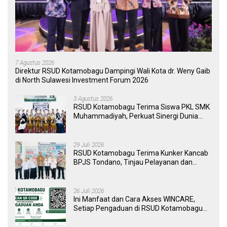
7 Agustus 2026
Direktur RSUD Kotamobagu Dampingi Wali Kota dr. Weny Gaib
di North Sulawesi Investment Forum 2026
3 Agustus 2026
RSUD Kotamobagu Terima Siswa PKL SMK
Muhammadiyah, Perkuat Sinergi Dunia
Pendidikan dan Layanan Kesehatan
29 Juli 2026
RSUD Kotamobagu Terima Kunker Kancab
BPJS Tondano, Tinjau Pelayanan dan
Perkuat Sinergi Wujudkan UHC
26 Juli 2026
Ini Manfaat dan Cara Akses WINCARE,
Setiap Pengaduan di RSUD Kotamobagu
Kini Bisa Dipantau Dan Ditangani dengan
Tuntas