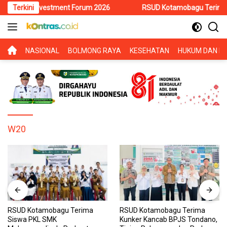
Langsung
wesi Investment Forum 2026
Terkini
RSUD Kotamobagu Terima Siswa P
ke
konten
BERANDA
NASIONAL
BOLMONG RAYA
KESEHATAN
HUKUM DAN KR
W20
RSUD Kotamobagu Terima
RSUD Kotamobagu Terima
Siswa PKL SMK
Kunker Kancab BPJS Tondano,