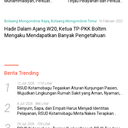
Muhammadiyah, Perkuat
Tinjau Pelayanan dan Perkuat
Sinergi Dunia Pendidikan dan
Sinergi Wujudkan UHC
Layanan Kesehatan
Bolaang Mongondow Raya
,
Bolaang Mongondow Timur
16 Februari 2022
Hadir Dalam Ajang W20, Ketua TP-PKK Boltim
Mengaku Mendapatkan Banyak Pengetahuan
Berita Trending
1
12 Juli 2026
1110 Lihat
RSUD Kotamobagu Tegaskan Aturan Kunjungan Pasien,
Wujudkan Lingkungan Rumah Sakit yang Aman, Nyaman,
dan Berkualitas
2
8 Juli 2026
866 Lihat
Senyum, Sapa, dan Empati Harus Menjadi Identitas
Pelayanan, RSUD Kotamobagu Minta Nakes Terapkan
Komunikasi Efektif
29 Juli 2026
709 Lihat