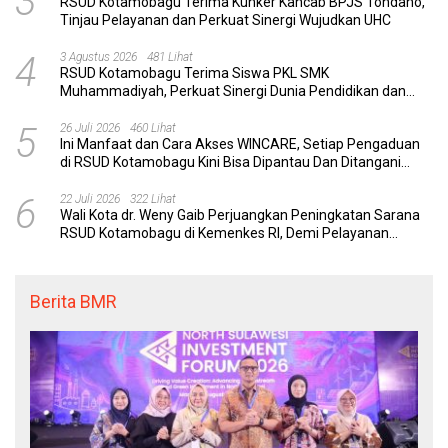
3
RSUD Kotamobagu Terima Kunker Kancab BPJS Tondano,
Tinjau Pelayanan dan Perkuat Sinergi Wujudkan UHC
4
3 Agustus 2026
481 Lihat
RSUD Kotamobagu Terima Siswa PKL SMK
Muhammadiyah, Perkuat Sinergi Dunia Pendidikan dan
Layanan Kesehatan
5
26 Juli 2026
460 Lihat
Ini Manfaat dan Cara Akses WINCARE, Setiap Pengaduan
di RSUD Kotamobagu Kini Bisa Dipantau Dan Ditangani
dengan Tuntas
6
22 Juli 2026
322 Lihat
Wali Kota dr. Weny Gaib Perjuangkan Peningkatan Sarana
RSUD Kotamobagu di Kemenkes RI, Demi Pelayanan
Kesehatan yang Lebih Modern
Berita BMR