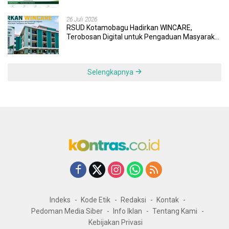
26 Juli 2026
RSUD Kotamobagu Hadirkan WINCARE,
Terobosan Digital untuk Pengaduan Masyarakat
dan Pegawai yang Cepat, Transparan, dan
Responsif
Selengkapnya
Indeks
Kode Etik
Redaksi
Kontak
Pedoman Media Siber
Info Iklan
Tentang Kami
Kebijakan Privasi