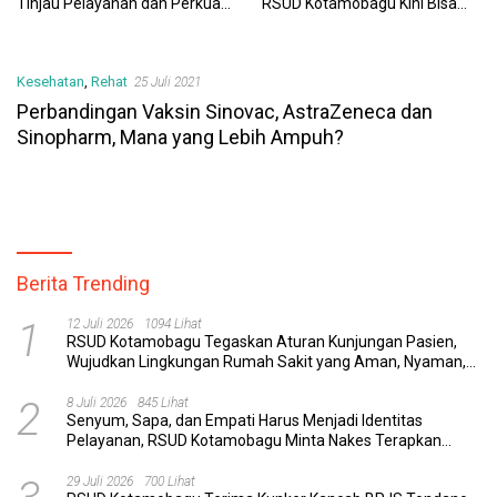
Tinjau Pelayanan dan Perkuat
RSUD Kotamobagu Kini Bisa
Sinergi Wujudkan UHC
Dipantau Dan Ditangani
dengan Tuntas
Kesehatan
,
Rehat
25 Juli 2021
Perbandingan Vaksin Sinovac, AstraZeneca dan
Sinopharm, Mana yang Lebih Ampuh?
Berita Trending
1
12 Juli 2026
1094 Lihat
RSUD Kotamobagu Tegaskan Aturan Kunjungan Pasien,
Wujudkan Lingkungan Rumah Sakit yang Aman, Nyaman,
dan Berkualitas
2
8 Juli 2026
845 Lihat
Senyum, Sapa, dan Empati Harus Menjadi Identitas
Pelayanan, RSUD Kotamobagu Minta Nakes Terapkan
Komunikasi Efektif
29 Juli 2026
700 Lihat