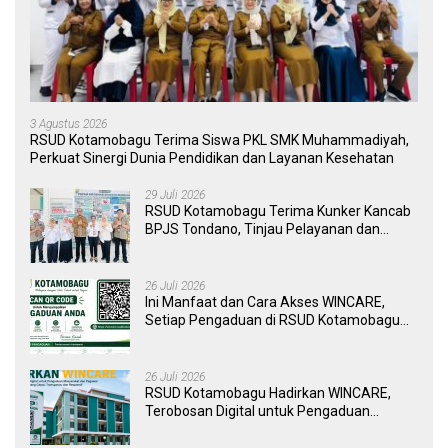
3 Agustus 2026
RSUD Kotamobagu Terima Siswa PKL SMK Muhammadiyah,
Perkuat Sinergi Dunia Pendidikan dan Layanan Kesehatan
29 Juli 2026
RSUD Kotamobagu Terima Kunker Kancab
BPJS Tondano, Tinjau Pelayanan dan
Perkuat Sinergi Wujudkan UHC
26 Juli 2026
Ini Manfaat dan Cara Akses WINCARE,
Setiap Pengaduan di RSUD Kotamobagu
Kini Bisa Dipantau Dan Ditangani dengan
Tuntas
26 Juli 2026
RSUD Kotamobagu Hadirkan WINCARE,
Terobosan Digital untuk Pengaduan
Masyarakat dan Pegawai yang Cepat,
Transparan, dan Responsif