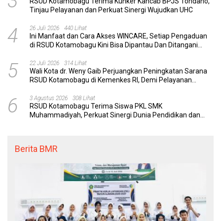
3
RSUD Kotamobagu Terima Kunker Kancab BPJS Tondano,
Tinjau Pelayanan dan Perkuat Sinergi Wujudkan UHC
4
26 Juli 2026
440 Lihat
Ini Manfaat dan Cara Akses WINCARE, Setiap Pengaduan
di RSUD Kotamobagu Kini Bisa Dipantau Dan Ditangani
dengan Tuntas
5
22 Juli 2026
314 Lihat
Wali Kota dr. Weny Gaib Perjuangkan Peningkatan Sarana
RSUD Kotamobagu di Kemenkes RI, Demi Pelayanan
Kesehatan yang Lebih Modern
6
3 Agustus 2026
308 Lihat
RSUD Kotamobagu Terima Siswa PKL SMK
Muhammadiyah, Perkuat Sinergi Dunia Pendidikan dan
Layanan Kesehatan
Berita BMR