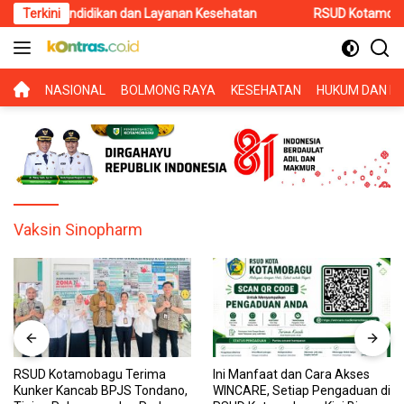
Langsung
a Pendidikan dan Layanan Kesehatan
Terkini
RSUD Kotamobagu Terim
ke
konten
BERANDA
NASIONAL
BOLMONG RAYA
KESEHATAN
HUKUM DAN KR
Vaksin Sinopharm
RSUD Kotamobagu Terima
Ini Manfaat dan Cara Akses
Kunker Kancab BPJS Tondano,
WINCARE, Setiap Pengaduan di