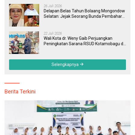
26 Juli 2026
Delapan Belas Tahun Bolaang Mongondow
Selatan: Jejak Seorang Bunda Pembaharu
dan Sebuah Daerah yang Menolak
Tertinggal
22 Juli 2026
Wali Kota dr. Weny Gaib Perjuangkan
Peningkatan Sarana RSUD Kotamobagu di
Kemenkes RI, Demi Pelayanan Kesehatan
yang Lebih Modern
Selengkapnya
Berita Terkini