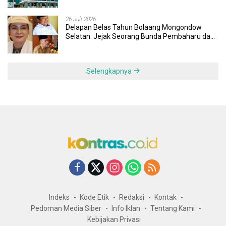
Responsif
26 Juli 2026
Delapan Belas Tahun Bolaang Mongondow
Selatan: Jejak Seorang Bunda Pembaharu dan
Sebuah Daerah yang Menolak Tertinggal
Selengkapnya
Indeks
Kode Etik
Redaksi
Kontak
Pedoman Media Siber
Info Iklan
Tentang Kami
Kebijakan Privasi