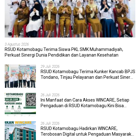
3 Agustus 2026
RSUD Kotamobagu Terima Siswa PKL SMK Muhammadiyah,
Perkuat Sinergi Dunia Pendidikan dan Layanan Kesehatan
29 Juli 2026
RSUD Kotamobagu Terima Kunker Kancab BPJS
Tondano, Tinjau Pelayanan dan Perkuat Sinergi
Wujudkan UHC
26 Juli 2026
Ini Manfaat dan Cara Akses WINCARE, Setiap
Pengaduan di RSUD Kotamobagu Kini Bisa
Dipantau Dan Ditangani dengan Tuntas
26 Juli 2026
RSUD Kotamobagu Hadirkan WINCARE,
Terobosan Digital untuk Pengaduan Masyarakat
dan Pegawai yang Cepat, Transparan, dan