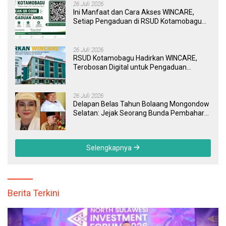
26 Juli 2026
Ini Manfaat dan Cara Akses WINCARE,
Setiap Pengaduan di RSUD Kotamobagu
Kini Bisa Dipantau Dan Ditangani dengan
Tuntas
26 Juli 2026
RSUD Kotamobagu Hadirkan WINCARE,
Terobosan Digital untuk Pengaduan
Masyarakat dan Pegawai yang Cepat,
Transparan, dan Responsif
26 Juli 2026
Delapan Belas Tahun Bolaang Mongondow
Selatan: Jejak Seorang Bunda Pembaharu
dan Sebuah Daerah yang Menolak
Tertinggal
Selengkapnya
Berita Terkini