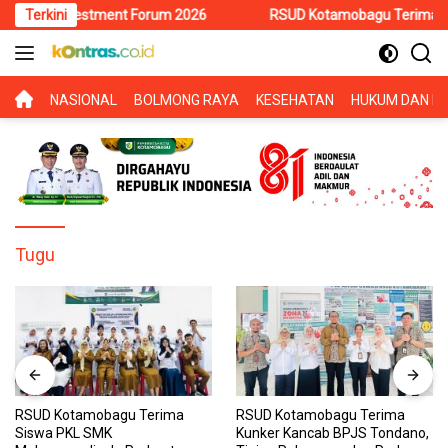
Langsung
si Investment Forum 2026
Terkini
RSUD Kotamobagu Terima Siswa PK
ke
konten
BERANDA
NASIONAL
BOLMONG RAYA
KESEHATAN
HUKUM DAN KR
Tugu
RSUD Kotamobagu Terima
RSUD Kotamobagu Terima
Siswa PKL SMK
Kunker Kancab BPJS Tondano,