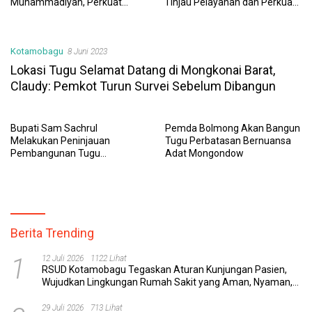
Muhammadiyah, Perkuat
Tinjau Pelayanan dan Perkuat
Sinergi Dunia Pendidikan dan
Sinergi Wujudkan UHC
Layanan Kesehatan
Kotamobagu
8 Juni 2023
Lokasi Tugu Selamat Datang di Mongkonai Barat,
Claudy: Pemkot Turun Survei Sebelum Dibangun
Bupati Sam Sachrul
Pemda Bolmong Akan Bangun
Melakukan Peninjauan
Tugu Perbatasan Bernuansa
Pembangunan Tugu
Adat Mongondow
Perbatasan Boltim-
Kotamobagu
Berita Trending
1
12 Juli 2026
1122 Lihat
RSUD Kotamobagu Tegaskan Aturan Kunjungan Pasien,
Wujudkan Lingkungan Rumah Sakit yang Aman, Nyaman,
dan Berkualitas
29 Juli 2026
713 Lihat