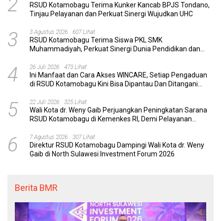
2
RSUD Kotamobagu Terima Kunker Kancab BPJS Tondano,
Tinjau Pelayanan dan Perkuat Sinergi Wujudkan UHC
3
3 Agustus 2026
607 Lihat
RSUD Kotamobagu Terima Siswa PKL SMK
Muhammadiyah, Perkuat Sinergi Dunia Pendidikan dan
Layanan Kesehatan
4
26 Juli 2026
473 Lihat
Ini Manfaat dan Cara Akses WINCARE, Setiap Pengaduan
di RSUD Kotamobagu Kini Bisa Dipantau Dan Ditangani
dengan Tuntas
5
22 Juli 2026
325 Lihat
Wali Kota dr. Weny Gaib Perjuangkan Peningkatan Sarana
RSUD Kotamobagu di Kemenkes RI, Demi Pelayanan
Kesehatan yang Lebih Modern
6
7 Agustus 2026
307 Lihat
Direktur RSUD Kotamobagu Dampingi Wali Kota dr. Weny
Gaib di North Sulawesi Investment Forum 2026
Berita BMR