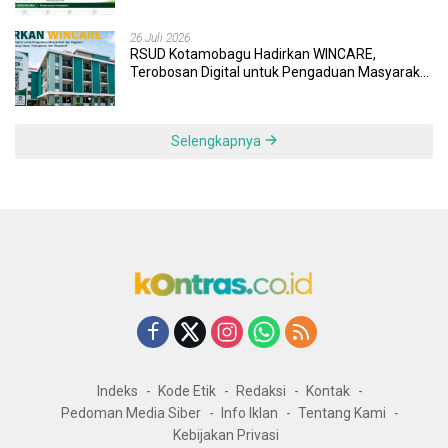
26 Juli 2026
RSUD Kotamobagu Hadirkan WINCARE,
Terobosan Digital untuk Pengaduan Masyarakat
dan Pegawai yang Cepat, Transparan, dan
Responsif
Selengkapnya
Indeks
Kode Etik
Redaksi
Kontak
Pedoman Media Siber
Info Iklan
Tentang Kami
Kebijakan Privasi