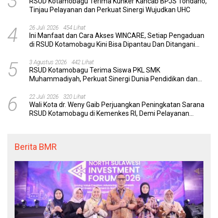
3
RSUD Kotamobagu Terima Kunker Kancab BPJS Tondano,
Tinjau Pelayanan dan Perkuat Sinergi Wujudkan UHC
4
26 Juli 2026
454 Lihat
Ini Manfaat dan Cara Akses WINCARE, Setiap Pengaduan
di RSUD Kotamobagu Kini Bisa Dipantau Dan Ditangani
dengan Tuntas
5
3 Agustus 2026
442 Lihat
RSUD Kotamobagu Terima Siswa PKL SMK
Muhammadiyah, Perkuat Sinergi Dunia Pendidikan dan
Layanan Kesehatan
6
22 Juli 2026
320 Lihat
Wali Kota dr. Weny Gaib Perjuangkan Peningkatan Sarana
RSUD Kotamobagu di Kemenkes RI, Demi Pelayanan
Kesehatan yang Lebih Modern
Berita BMR