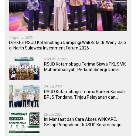
7 Agustus 2026
Direktur RSUD Kotamobagu Dampingi Wali Kota dr. Weny Gaib
di North Sulawesi Investment Forum 2026
3 Agustus 2026
RSUD Kotamobagu Terima Siswa PKL SMK
Muhammadiyah, Perkuat Sinergi Dunia
Pendidikan dan Layanan Kesehatan
29 Juli 2026
RSUD Kotamobagu Terima Kunker Kancab
BPJS Tondano, Tinjau Pelayanan dan
Perkuat Sinergi Wujudkan UHC
26 Juli 2026
Ini Manfaat dan Cara Akses WINCARE,
Setiap Pengaduan di RSUD Kotamobagu
Kini Bisa Dipantau Dan Ditangani dengan
Tuntas