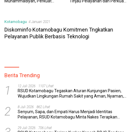
Muhammadiyah, Perkuat
Tinjau Pelayanan dan Perkuat
Sinergi Dunia Pendidikan dan
Sinergi Wujudkan UHC
Layanan Kesehatan
Kotamobagu
4 Januari 2021
Diskominfo Kotamobagu Komitmen Tngkatkan
Pelayanan Publik Berbasis Teknologi
Berita Trending
1
12 Juli 2026
1107 Lihat
RSUD Kotamobagu Tegaskan Aturan Kunjungan Pasien,
Wujudkan Lingkungan Rumah Sakit yang Aman, Nyaman,
dan Berkualitas
2
8 Juli 2026
862 Lihat
Senyum, Sapa, dan Empati Harus Menjadi Identitas
Pelayanan, RSUD Kotamobagu Minta Nakes Terapkan
Komunikasi Efektif
29 Juli 2026
706 Lihat