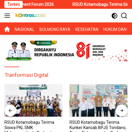
Langsung
Investment Forum 2026
Terkini
RSUD Kotamobagu Terima Siswa PKL SM
ke
konten
BERANDA
NASIONAL
BOLMONG RAYA
KESEHATAN
HUKUM DAN KR
Tranformasi Digital
RSUD Kotamobagu Terima
RSUD Kotamobagu Terima
Siswa PKL SMK
Kunker Kancab BPJS Tondano,