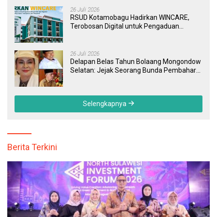
26 Juli 2026
RSUD Kotamobagu Hadirkan WINCARE,
Terobosan Digital untuk Pengaduan
Masyarakat dan Pegawai yang Cepat,
Transparan, dan Responsif
26 Juli 2026
Delapan Belas Tahun Bolaang Mongondow
Selatan: Jejak Seorang Bunda Pembaharu
dan Sebuah Daerah yang Menolak
Tertinggal
Selengkapnya
Berita Terkini