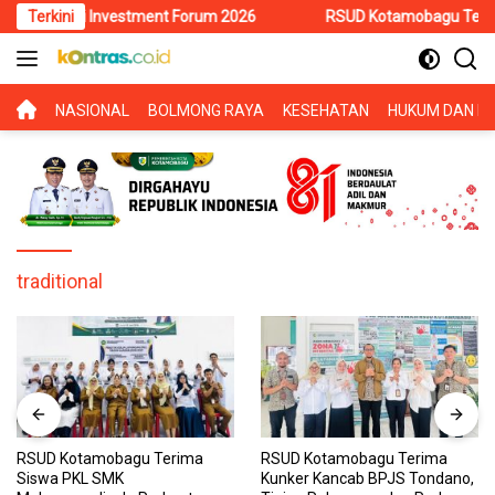
Langsung
lawesi Investment Forum 2026
Terkini
RSUD Kotamobagu Terima Siswa
ke
konten
BERANDA
NASIONAL
BOLMONG RAYA
KESEHATAN
HUKUM DAN KR
traditional
RSUD Kotamobagu Terima
RSUD Kotamobagu Terima
Siswa PKL SMK
Kunker Kancab BPJS Tondano,