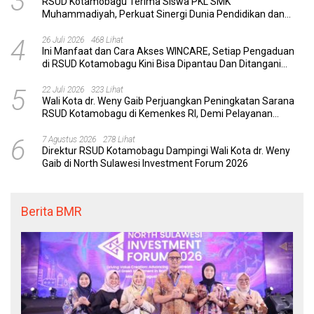
3
RSUD Kotamobagu Terima Siswa PKL SMK
Muhammadiyah, Perkuat Sinergi Dunia Pendidikan dan
Layanan Kesehatan
4
26 Juli 2026
468 Lihat
Ini Manfaat dan Cara Akses WINCARE, Setiap Pengaduan
di RSUD Kotamobagu Kini Bisa Dipantau Dan Ditangani
dengan Tuntas
5
22 Juli 2026
323 Lihat
Wali Kota dr. Weny Gaib Perjuangkan Peningkatan Sarana
RSUD Kotamobagu di Kemenkes RI, Demi Pelayanan
Kesehatan yang Lebih Modern
6
7 Agustus 2026
278 Lihat
Direktur RSUD Kotamobagu Dampingi Wali Kota dr. Weny
Gaib di North Sulawesi Investment Forum 2026
Berita BMR