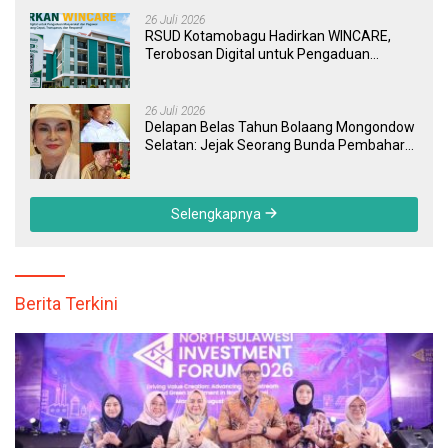
26 Juli 2026
RSUD Kotamobagu Hadirkan WINCARE,
Terobosan Digital untuk Pengaduan
Masyarakat dan Pegawai yang Cepat,
Transparan, dan Responsif
26 Juli 2026
Delapan Belas Tahun Bolaang Mongondow
Selatan: Jejak Seorang Bunda Pembaharu
dan Sebuah Daerah yang Menolak
Tertinggal
Selengkapnya
Berita Terkini