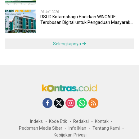
26 Juli 2026
RSUD Kotamobagu Hadirkan WINCARE,
Terobosan Digital untuk Pengaduan Masyarakat
dan Pegawai yang Cepat, Transparan, dan
Responsif
Selengkapnya
Indeks
Kode Etik
Redaksi
Kontak
Pedoman Media Siber
Info Iklan
Tentang Kami
Kebijakan Privasi