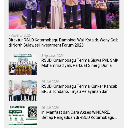
7 Agustus 2026
Direktur RSUD Kotamobagu Dampingi Wali Kota dr. Weny Gaib
di North Sulawesi Investment Forum 2026
3 Agustus 2026
RSUD Kotamobagu Terima Siswa PKL SMK
Muhammadiyah, Perkuat Sinergi Dunia
Pendidikan dan Layanan Kesehatan
29 Juli 2026
RSUD Kotamobagu Terima Kunker Kancab
BPJS Tondano, Tinjau Pelayanan dan
Perkuat Sinergi Wujudkan UHC
26 Juli 2026
Ini Manfaat dan Cara Akses WINCARE,
Setiap Pengaduan di RSUD Kotamobagu
Kini Bisa Dipantau Dan Ditangani dengan
Tuntas