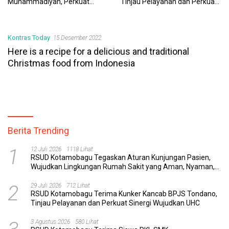
Muhammadiyah, Perkuat
Tinjau Pelayanan dan Perkuat
Sinergi Dunia Pendidikan dan
Sinergi Wujudkan UHC
Layanan Kesehatan
Kontras Today
15 Desember 2022
Here is a recipe for a delicious and traditional
Christmas food from Indonesia
Berita Trending
1
12 Juli 2026
1118 Lihat
RSUD Kotamobagu Tegaskan Aturan Kunjungan Pasien,
Wujudkan Lingkungan Rumah Sakit yang Aman, Nyaman,
dan Berkualitas
2
29 Juli 2026
712 Lihat
RSUD Kotamobagu Terima Kunker Kancab BPJS Tondano,
Tinjau Pelayanan dan Perkuat Sinergi Wujudkan UHC
3 Agustus 2026
580 Lihat