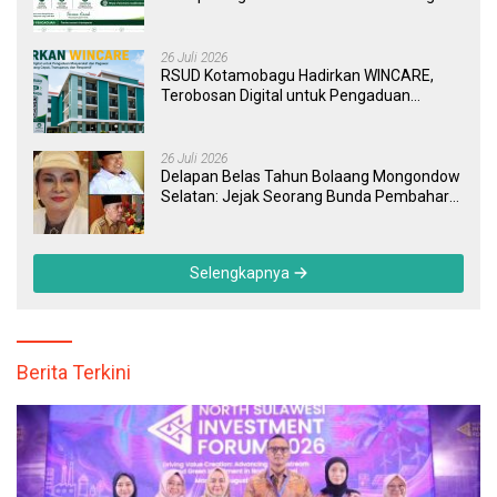
Kini Bisa Dipantau Dan Ditangani dengan
Tuntas
26 Juli 2026
RSUD Kotamobagu Hadirkan WINCARE,
Terobosan Digital untuk Pengaduan
Masyarakat dan Pegawai yang Cepat,
Transparan, dan Responsif
26 Juli 2026
Delapan Belas Tahun Bolaang Mongondow
Selatan: Jejak Seorang Bunda Pembaharu
dan Sebuah Daerah yang Menolak
Tertinggal
Selengkapnya
Berita Terkini