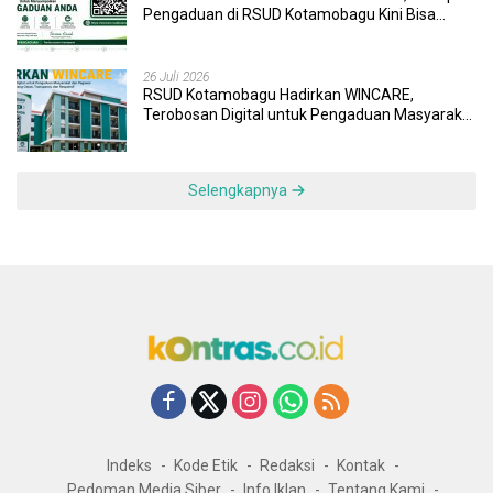
Pengaduan di RSUD Kotamobagu Kini Bisa
Dipantau Dan Ditangani dengan Tuntas
26 Juli 2026
RSUD Kotamobagu Hadirkan WINCARE,
Terobosan Digital untuk Pengaduan Masyarakat
dan Pegawai yang Cepat, Transparan, dan
Responsif
Selengkapnya
Indeks
Kode Etik
Redaksi
Kontak
Pedoman Media Siber
Info Iklan
Tentang Kami