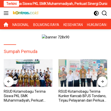
Langsung
rima Siswa PKL SMK Muhammadiyah, Perkuat Sinergi Dunia Pendidik
Terkini
ke
konten
BERANDA
NASIONAL
BOLMONG RAYA
KESEHATAN
HUKUM DAN KR
Sumpah Pemuda
RSUD Kotamobagu Terima
RSUD Kotamobagu Terima
Siswa PKL SMK
Kunker Kancab BPJS Tondano,
Muhammadiyah, Perkuat
Tinjau Pelayanan dan Perkuat
Sinergi Dunia Pendidikan dan
Sinergi Wujudkan UHC
Layanan Kesehatan