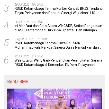
Komunikasi Efektif
3
29 Juli 2026
704 Lihat
RSUD Kotamobagu Terima Kunker Kancab BPJS Tondano,
Tinjau Pelayanan dan Perkuat Sinergi Wujudkan UHC
4
26 Juli 2026
448 Lihat
Ini Manfaat dan Cara Akses WINCARE, Setiap Pengaduan
di RSUD Kotamobagu Kini Bisa Dipantau Dan Ditangani
dengan Tuntas
5
3 Agustus 2026
370 Lihat
RSUD Kotamobagu Terima Siswa PKL SMK
Muhammadiyah, Perkuat Sinergi Dunia Pendidikan dan
Layanan Kesehatan
6
22 Juli 2026
319 Lihat
Wali Kota dr. Weny Gaib Perjuangkan Peningkatan Sarana
RSUD Kotamobagu di Kemenkes RI, Demi Pelayanan
Kesehatan yang Lebih Modern
Berita BMR