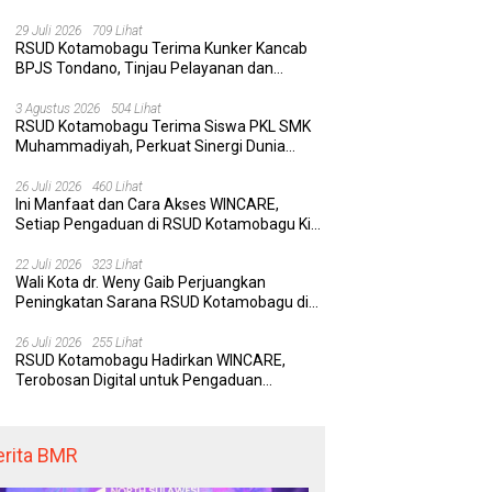
Rumah Sakit yang Aman, Nyaman, dan
Berkualitas
29 Juli 2026
709 Lihat
RSUD Kotamobagu Terima Kunker Kancab
BPJS Tondano, Tinjau Pelayanan dan
Perkuat Sinergi Wujudkan UHC
 Kotamobagu Hadirkan
Delapan Belas Tahun Bolaang
Wa
3 Agustus 2026
504 Lihat
RE, Terobosan Digital
Mongondow Selatan: Jejak
P
RSUD Kotamobagu Terima Siswa PKL SMK
 Pengaduan Masyarakat
Seorang Bunda Pembaharu dan
S
Muhammadiyah, Perkuat Sinergi Dunia
egawai yang Cepat,
Sebuah Daerah yang Menolak
K
Pendidikan dan Layanan Kesehatan
paran, dan Responsif
Tertinggal
K
26 Juli 2026
460 Lihat
Ini Manfaat dan Cara Akses WINCARE,
Setiap Pengaduan di RSUD Kotamobagu Kini
Bisa Dipantau Dan Ditangani dengan Tuntas
22 Juli 2026
323 Lihat
Wali Kota dr. Weny Gaib Perjuangkan
Peningkatan Sarana RSUD Kotamobagu di
Kemenkes RI, Demi Pelayanan Kesehatan
yang Lebih Modern
26 Juli 2026
255 Lihat
RSUD Kotamobagu Hadirkan WINCARE,
Terobosan Digital untuk Pengaduan
Masyarakat dan Pegawai yang Cepat,
Transparan, dan Responsif
erita BMR