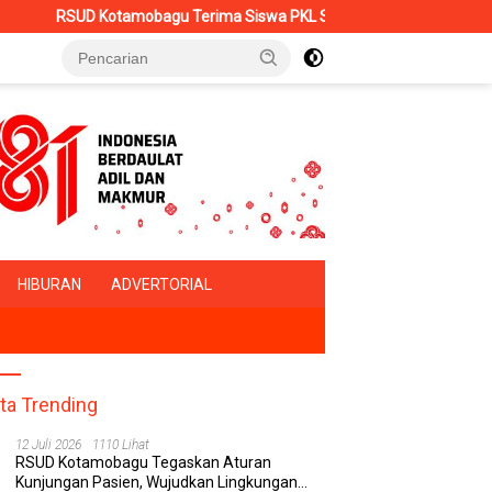
Kotamobagu Terima Siswa PKL SMK Muhammadiyah, Perkuat Sinergi D
HIBURAN
ADVERTORIAL
ita Trending
12 Juli 2026
1110 Lihat
RSUD Kotamobagu Tegaskan Aturan
Kunjungan Pasien, Wujudkan Lingkungan