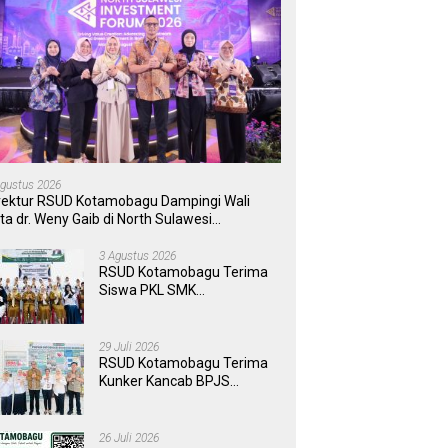
Agustus 2026
rektur RSUD Kotamobagu Dampingi Wali
ta dr. Weny Gaib di North Sulawesi
vestment Forum 2026
3 Agustus 2026
RSUD Kotamobagu Terima
Siswa PKL SMK
Muhammadiyah, Perkuat
Sinergi Dunia Pendidikan
dan Layanan Kesehatan
29 Juli 2026
RSUD Kotamobagu Terima
Kunker Kancab BPJS
Tondano, Tinjau Pelayanan
dan Perkuat Sinergi
Wujudkan UHC
26 Juli 2026