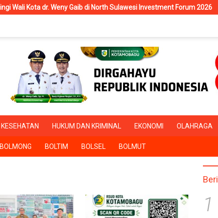
r. Weny Gaib di North Sulawesi Investment Forum 2026
RSUD 
KESEHATAN
HUKUM DAN KRIMINAL
EKONOMI
OLAHRAGA
BOLMONG
BOLTIM
BOLSEL
BOLMUT
Ber
1