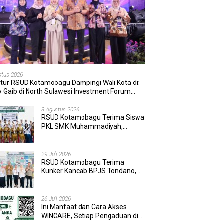
stus 2026
ktur RSUD Kotamobagu Dampingi Wali Kota dr.
 Gaib di North Sulawesi Investment Forum
6
3 Agustus 2026
RSUD Kotamobagu Terima Siswa
PKL SMK Muhammadiyah,
Perkuat Sinergi Dunia Pendidikan
dan Layanan Kesehatan
29 Juli 2026
RSUD Kotamobagu Terima
Kunker Kancab BPJS Tondano,
Tinjau Pelayanan dan Perkuat
Sinergi Wujudkan UHC
26 Juli 2026
Ini Manfaat dan Cara Akses
WINCARE, Setiap Pengaduan di