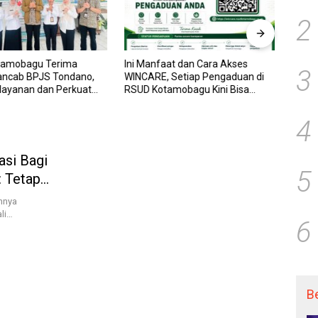
2
tamobagu Terima
Ini Manfaat dan Cara Akses
RSUD
3
ancab BPJS Tondano,
WINCARE, Setiap Pengaduan di
WINCA
elayanan dan Perkuat
RSUD Kotamobagu Kini Bisa
untuk
Wujudkan UHC
Dipantau Dan Ditangani dengan
dan P
Tuntas
Trans
4
asi Bagi
5
: Tetap
nnya
li…
6
B