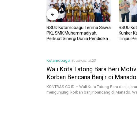
RSUD Kotamobagu Terima Siswa
RSUD Ko
UD Kotamobagu
PKL SMK Muhammadiyah,
Kunker K
i Kota dr. Weny Gaib
Perkuat Sinergi Dunia Pendidikan
Tinjau P
awesi Investment
dan Layanan Kesehatan
Sinergi 
Kotamobagu
30 Januari 2023
Wali Kota Tatong Bara Beri Motiv
Korban Bencana Banjir di Manado
Semangat Saudara-Saudaraku
KONTRAS.CO.ID – Wali Kota Tatong Bara dan jajara
mengunjungi korban banjir bandang di Manado. Wa