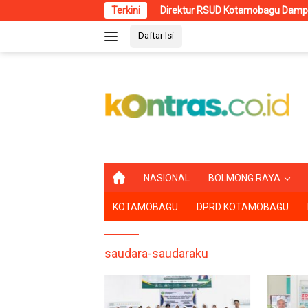
Langsung
Direktur RSUD Kotamobagu Dampingi Wali Kota d
Terkini
ke
Daftar Isi
konten
B
NASIONAL
BOLMONG RAYA
E
R
KOTAMOBAGU
DPRD KOTAMOBAGU
A
N
D
A
saudara-saudaraku