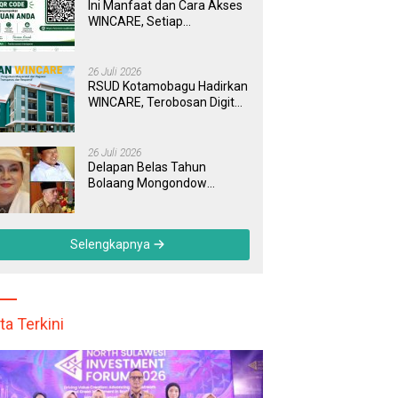
Ini Manfaat dan Cara Akses
WINCARE, Setiap
Pengaduan di RSUD
Kotamobagu Kini Bisa
Dipantau Dan Ditangani
26 Juli 2026
dengan Tuntas
RSUD Kotamobagu Hadirkan
WINCARE, Terobosan Digital
untuk Pengaduan
Masyarakat dan Pegawai
yang Cepat, Transparan, dan
26 Juli 2026
Responsif
Delapan Belas Tahun
Bolaang Mongondow
Selatan: Jejak Seorang
Bunda Pembaharu dan
Sebuah Daerah yang
Selengkapnya
Menolak Tertinggal
ta Terkini