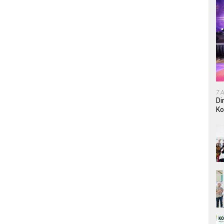
7 
Di
Ko
In