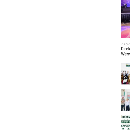
7 Agu
Dire
Weny
202