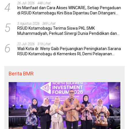
4
26 Juli 2026
448 Lihat
Ini Manfaat dan Cara Akses WINCARE, Setiap Pengaduan
di RSUD Kotamobagu Kini Bisa Dipantau Dan Ditangani
dengan Tuntas
5
3 Agustus 2026
369 Lihat
RSUD Kotamobagu Terima Siswa PKL SMK
Muhammadiyah, Perkuat Sinergi Dunia Pendidikan dan
Layanan Kesehatan
6
22 Juli 2026
319 Lihat
Wali Kota dr. Weny Gaib Perjuangkan Peningkatan Sarana
RSUD Kotamobagu di Kemenkes RI, Demi Pelayanan
Kesehatan yang Lebih Modern
Berita BMR