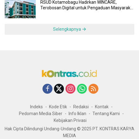
RSUD Kotamobagu Hadirkan WINCARE,
Terobosan Digital untuk Pengaduan Masyarakat
dan Pegawai yang Cepat, Transparan, dan
Responsif
Selengkapnya
Indeks
Kode Etik
Redaksi
Kontak
Pedoman Media Siber
Info Iklan
Tentang Kami
Kebijakan Privasi
Hak Cipta Dilindungi Undang-Undang © 2025 PT. KONTRAS KARYA
MEDIA