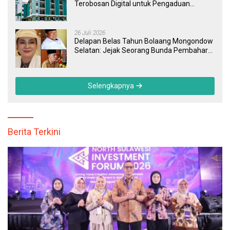
Terobosan Digital untuk Pengaduan
Masyarakat dan Pegawai yang Cepat,
Transparan, dan Responsif
26 Juli 2026
Delapan Belas Tahun Bolaang Mongondow
Selatan: Jejak Seorang Bunda Pembaharu
dan Sebuah Daerah yang Menolak
Tertinggal
Selengkapnya
Berita Terkini