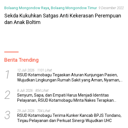
Bolaang Mongondow Raya
,
Bolaang Mongondow Timur
9 Desember 2022
Sekda Kukuhkan Satgas Anti Kekerasan Perempuan
dan Anak Boltim
Berita Trending
1
12 Juli 2026
1101 Lihat
RSUD Kotamobagu Tegaskan Aturan Kunjungan Pasien,
Wujudkan Lingkungan Rumah Sakit yang Aman, Nyaman,
dan Berkualitas
2
8 Juli 2026
854 Lihat
Senyum, Sapa, dan Empati Harus Menjadi Identitas
Pelayanan, RSUD Kotamobagu Minta Nakes Terapkan
Komunikasi Efektif
3
29 Juli 2026
704 Lihat
RSUD Kotamobagu Terima Kunker Kancab BPJS Tondano,
Tinjau Pelayanan dan Perkuat Sinergi Wujudkan UHC