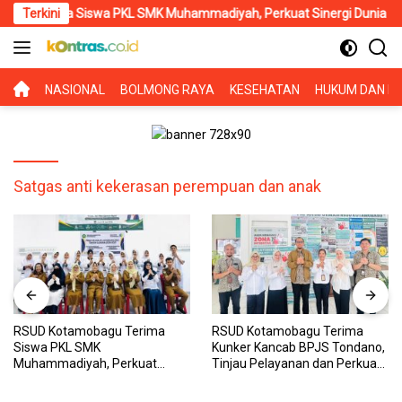
Langsung
rima Siswa PKL SMK Muhammadiyah, Perkuat Sinergi Dunia Pendidik
Terkini
ke
konten
BERANDA
NASIONAL
BOLMONG RAYA
KESEHATAN
HUKUM DAN KR
Satgas anti kekerasan perempuan dan anak
RSUD Kotamobagu Terima
RSUD Kotamobagu Terima
Siswa PKL SMK
Kunker Kancab BPJS Tondano,
Muhammadiyah, Perkuat
Tinjau Pelayanan dan Perkuat
Sinergi Dunia Pendidikan dan
Sinergi Wujudkan UHC
Layanan Kesehatan