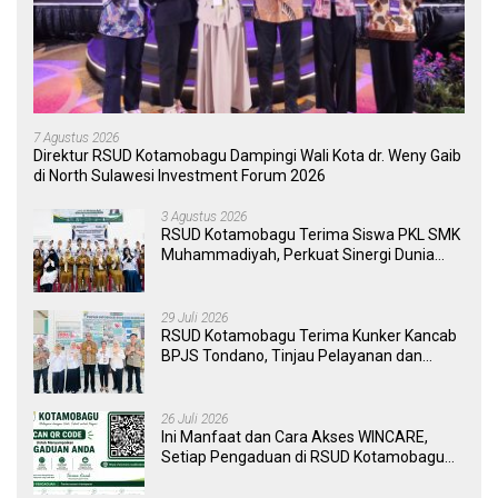
7 Agustus 2026
Direktur RSUD Kotamobagu Dampingi Wali Kota dr. Weny Gaib
di North Sulawesi Investment Forum 2026
3 Agustus 2026
RSUD Kotamobagu Terima Siswa PKL SMK
Muhammadiyah, Perkuat Sinergi Dunia
Pendidikan dan Layanan Kesehatan
29 Juli 2026
RSUD Kotamobagu Terima Kunker Kancab
BPJS Tondano, Tinjau Pelayanan dan
Perkuat Sinergi Wujudkan UHC
26 Juli 2026
Ini Manfaat dan Cara Akses WINCARE,
Setiap Pengaduan di RSUD Kotamobagu
Kini Bisa Dipantau Dan Ditangani dengan
Tuntas