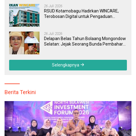
26 Juli 2026
RSUD Kotamobagu Hadirkan WINCARE,
Terobosan Digital untuk Pengaduan
Masyarakat dan Pegawai yang Cepat,
Transparan, dan Responsif
26 Juli 2026
Delapan Belas Tahun Bolaang Mongondow
Selatan: Jejak Seorang Bunda Pembaharu
dan Sebuah Daerah yang Menolak
Tertinggal
Selengkapnya
Berita Terkini