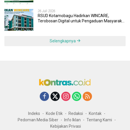
26 Juli 2026
RSUD Kotamobagu Hadirkan WINCARE,
Terobosan Digital untuk Pengaduan Masyarakat
dan Pegawai yang Cepat, Transparan, dan
Responsif
Selengkapnya
Indeks
Kode Etik
Redaksi
Kontak
Pedoman Media Siber
Info Iklan
Tentang Kami
Kebijakan Privasi