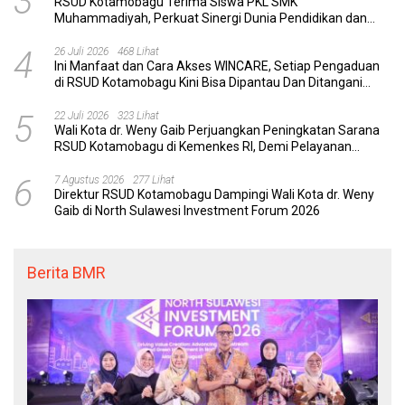
3
RSUD Kotamobagu Terima Siswa PKL SMK
Muhammadiyah, Perkuat Sinergi Dunia Pendidikan dan
Layanan Kesehatan
4
26 Juli 2026
468 Lihat
Ini Manfaat dan Cara Akses WINCARE, Setiap Pengaduan
di RSUD Kotamobagu Kini Bisa Dipantau Dan Ditangani
dengan Tuntas
5
22 Juli 2026
323 Lihat
Wali Kota dr. Weny Gaib Perjuangkan Peningkatan Sarana
RSUD Kotamobagu di Kemenkes RI, Demi Pelayanan
Kesehatan yang Lebih Modern
6
7 Agustus 2026
277 Lihat
Direktur RSUD Kotamobagu Dampingi Wali Kota dr. Weny
Gaib di North Sulawesi Investment Forum 2026
Berita BMR