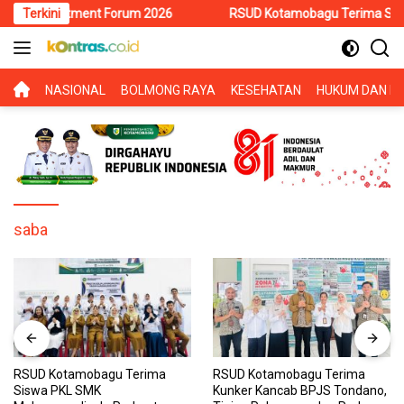
Langsung
 Investment Forum 2026
Terkini
RSUD Kotamobagu Terima Siswa PKL S
ke
konten
BERANDA
NASIONAL
BOLMONG RAYA
KESEHATAN
HUKUM DAN KR
saba
RSUD Kotamobagu Terima
RSUD Kotamobagu Terima
Siswa PKL SMK
Kunker Kancab BPJS Tondano,