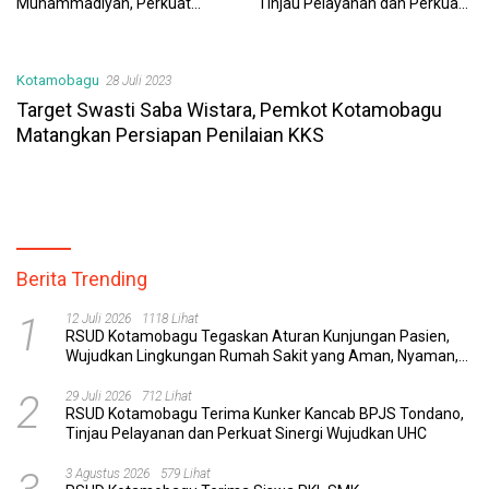
Muhammadiyah, Perkuat
Tinjau Pelayanan dan Perkuat
Sinergi Dunia Pendidikan dan
Sinergi Wujudkan UHC
Layanan Kesehatan
Kotamobagu
28 Juli 2023
Target Swasti Saba Wistara, Pemkot Kotamobagu
Matangkan Persiapan Penilaian KKS
Berita Trending
1
12 Juli 2026
1118 Lihat
RSUD Kotamobagu Tegaskan Aturan Kunjungan Pasien,
Wujudkan Lingkungan Rumah Sakit yang Aman, Nyaman,
dan Berkualitas
2
29 Juli 2026
712 Lihat
RSUD Kotamobagu Terima Kunker Kancab BPJS Tondano,
Tinjau Pelayanan dan Perkuat Sinergi Wujudkan UHC
3 Agustus 2026
579 Lihat