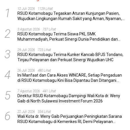
1
12 Juli 2026
1129 Lihat
RSUD Kotamobagu Tegaskan Aturan Kunjungan Pasien,
Wujudkan Lingkungan Rumah Sakit yang Aman, Nyaman,
dan Berkualitas
2
3 Agustus 2026
737 Lihat
RSUD Kotamobagu Terima Siswa PKL SMK
Muhammadiyah, Perkuat Sinergi Dunia Pendidikan dan
Layanan Kesehatan
3
29 Juli 2026
723 Lihat
RSUD Kotamobagu Terima Kunker Kancab BPJS Tondano,
Tinjau Pelayanan dan Perkuat Sinergi Wujudkan UHC
4
26 Juli 2026
480 Lihat
Ini Manfaat dan Cara Akses WINCARE, Setiap Pengaduan
di RSUD Kotamobagu Kini Bisa Dipantau Dan Ditangani
dengan Tuntas
5
7 Agustus 2026
441 Lihat
Direktur RSUD Kotamobagu Dampingi Wali Kota dr. Weny
Gaib di North Sulawesi Investment Forum 2026
6
22 Juli 2026
334 Lihat
Wali Kota dr. Weny Gaib Perjuangkan Peningkatan Sarana
RSUD Kotamobagu di Kemenkes RI, Demi Pelayanan
Kesehatan yang Lebih Modern