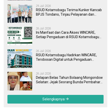
29 Juli 2026
RSUD Kotamobagu Terima Kunker Kancab
BPJS Tondano, Tinjau Pelayanan dan
Perkuat Sinergi Wujudkan UHC
26 Juli 2026
Ini Manfaat dan Cara Akses WINCARE,
Setiap Pengaduan di RSUD Kotamobagu
Kini Bisa Dipantau Dan Ditangani dengan
Tuntas
26 Juli 2026
RSUD Kotamobagu Hadirkan WINCARE,
Terobosan Digital untuk Pengaduan
Masyarakat dan Pegawai yang Cepat,
Transparan, dan Responsif
26 Juli 2026
Delapan Belas Tahun Bolaang Mongondow
Selatan: Jejak Seorang Bunda Pembaharu
dan Sebuah Daerah yang Menolak
Tertinggal
Selengkapnya