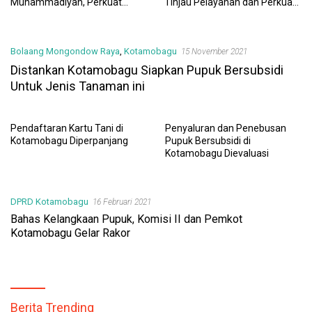
Muhammadiyah, Perkuat
Tinjau Pelayanan dan Perkuat
Sinergi Dunia Pendidikan dan
Sinergi Wujudkan UHC
Layanan Kesehatan
Bolaang Mongondow Raya
,
Kotamobagu
15 November 2021
Distankan Kotamobagu Siapkan Pupuk Bersubsidi
Untuk Jenis Tanaman ini
Pendaftaran Kartu Tani di
Penyaluran dan Penebusan
Kotamobagu Diperpanjang
Pupuk Bersubsidi di
Kotamobagu Dievaluasi
DPRD Kotamobagu
16 Februari 2021
Bahas Kelangkaan Pupuk, Komisi II dan Pemkot
Kotamobagu Gelar Rakor
Berita Trending