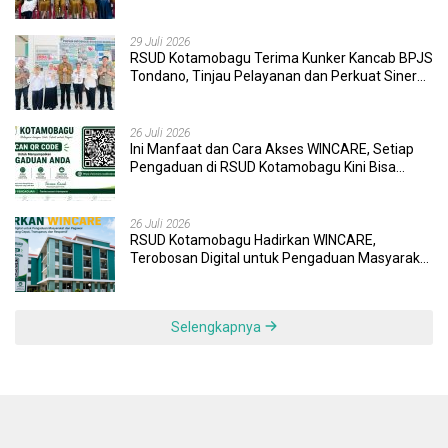
Pendidikan dan Layanan Kesehatan
29 Juli 2026
RSUD Kotamobagu Terima Kunker Kancab BPJS
Tondano, Tinjau Pelayanan dan Perkuat Sinergi
Wujudkan UHC
26 Juli 2026
Ini Manfaat dan Cara Akses WINCARE, Setiap
Pengaduan di RSUD Kotamobagu Kini Bisa
Dipantau Dan Ditangani dengan Tuntas
26 Juli 2026
RSUD Kotamobagu Hadirkan WINCARE,
Terobosan Digital untuk Pengaduan Masyarakat
dan Pegawai yang Cepat, Transparan, dan
Responsif
Selengkapnya