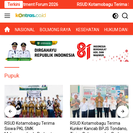
Langsung
 Investment Forum 2026
Terkini
RSUD Kotamobagu Terima Siswa PKL 
ke
konten
BERANDA
NASIONAL
BOLMONG RAYA
KESEHATAN
HUKUM DAN KR
Pupuk
RSUD Kotamobagu Terima
RSUD Kotamobagu Terima
Siswa PKL SMK
Kunker Kancab BPJS Tondano,