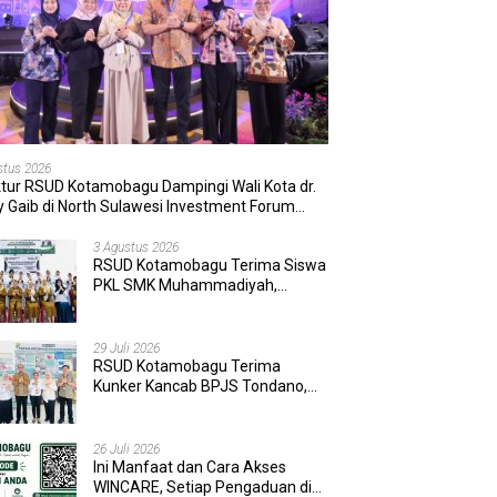
stus 2026
ktur RSUD Kotamobagu Dampingi Wali Kota dr.
 Gaib di North Sulawesi Investment Forum
6
3 Agustus 2026
RSUD Kotamobagu Terima Siswa
PKL SMK Muhammadiyah,
Perkuat Sinergi Dunia Pendidikan
dan Layanan Kesehatan
29 Juli 2026
RSUD Kotamobagu Terima
Kunker Kancab BPJS Tondano,
Tinjau Pelayanan dan Perkuat
Sinergi Wujudkan UHC
26 Juli 2026
Ini Manfaat dan Cara Akses
WINCARE, Setiap Pengaduan di