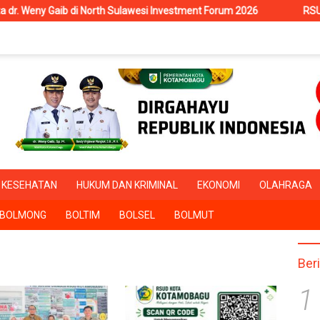
 di North Sulawesi Investment Forum 2026
RSUD Kotamobagu 
KESEHATAN
HUKUM DAN KRIMINAL
EKONOMI
OLAHRAGA
BOLMONG
BOLTIM
BOLSEL
BOLMUT
Ber
1