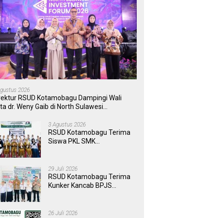
Agustus 2026
rektur RSUD Kotamobagu Dampingi Wali
ta dr. Weny Gaib di North Sulawesi
vestment Forum 2026
3 Agustus 2026
RSUD Kotamobagu Terima
Siswa PKL SMK
Muhammadiyah, Perkuat
Sinergi Dunia Pendidikan
dan Layanan Kesehatan
29 Juli 2026
RSUD Kotamobagu Terima
Kunker Kancab BPJS
Tondano, Tinjau Pelayanan
dan Perkuat Sinergi
Wujudkan UHC
26 Juli 2026