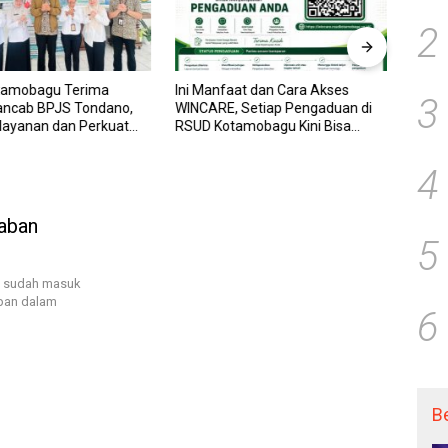
2
tamobagu Terima
Ini Manfaat dan Cara Akses
RSUD
3
ancab BPJS Tondano,
WINCARE, Setiap Pengaduan di
WINCA
elayanan dan Perkuat
RSUD Kotamobagu Kini Bisa
untuk
Wujudkan UHC
Dipantau Dan Ditangani dengan
dan P
Tuntas
Trans
4
yaban
5
1) sudah masuk
apan dalam
6
B