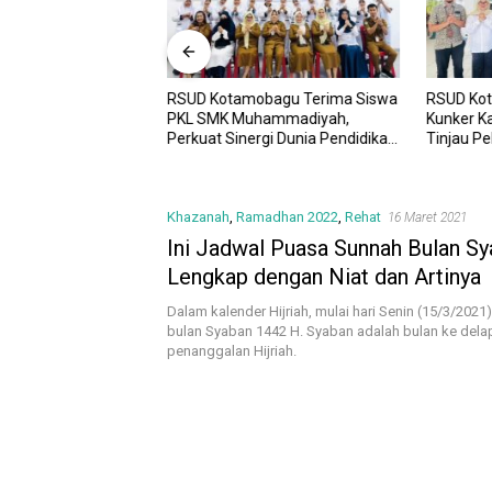
RSUD Kotamobagu Terima Siswa
RSUD Ko
UD Kotamobagu
PKL SMK Muhammadiyah,
Kunker K
i Kota dr. Weny Gaib
Perkuat Sinergi Dunia Pendidikan
Tinjau P
awesi Investment
dan Layanan Kesehatan
Sinergi 
Khazanah
,
Ramadhan 2022
,
Rehat
16 Maret 2021
Ini Jadwal Puasa Sunnah Bulan S
Lengkap dengan Niat dan Artinya
Dalam kalender Hijriah, mulai hari Senin (15/3/202
bulan Syaban 1442 H. Syaban adalah bulan ke del
penanggalan Hijriah.