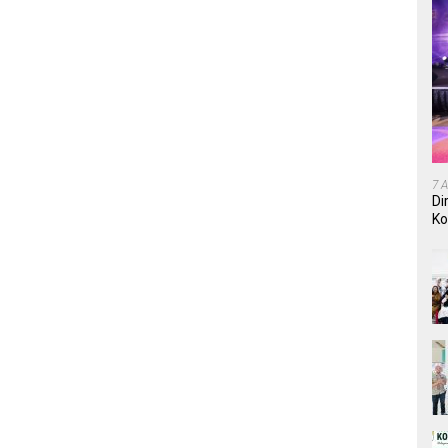
7 
Di
Ko
In