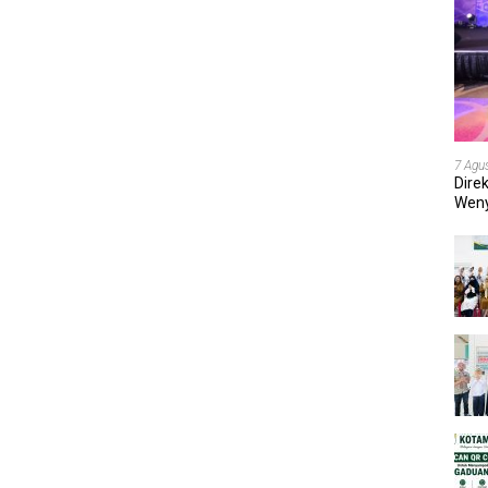
7 Agu
Dire
Weny
202