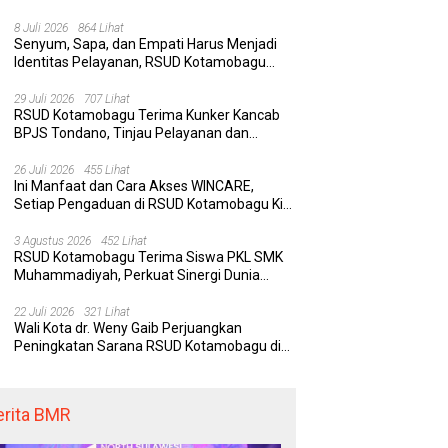
Rumah Sakit yang Aman, Nyaman, dan
Berkualitas
8 Juli 2026
864 Lihat
Senyum, Sapa, dan Empati Harus Menjadi
Identitas Pelayanan, RSUD Kotamobagu
Minta Nakes Terapkan Komunikasi Efektif
 Kotamobagu Hadirkan
Delapan Belas Tahun Bolaang
Wa
29 Juli 2026
707 Lihat
RE, Terobosan Digital
Mongondow Selatan: Jejak
P
RSUD Kotamobagu Terima Kunker Kancab
 Pengaduan Masyarakat
Seorang Bunda Pembaharu dan
S
BPJS Tondano, Tinjau Pelayanan dan
egawai yang Cepat,
Sebuah Daerah yang Menolak
K
Perkuat Sinergi Wujudkan UHC
paran, dan Responsif
Tertinggal
K
26 Juli 2026
455 Lihat
Ini Manfaat dan Cara Akses WINCARE,
Setiap Pengaduan di RSUD Kotamobagu Kini
Bisa Dipantau Dan Ditangani dengan Tuntas
3 Agustus 2026
452 Lihat
RSUD Kotamobagu Terima Siswa PKL SMK
Muhammadiyah, Perkuat Sinergi Dunia
Pendidikan dan Layanan Kesehatan
22 Juli 2026
321 Lihat
Wali Kota dr. Weny Gaib Perjuangkan
Peningkatan Sarana RSUD Kotamobagu di
Kemenkes RI, Demi Pelayanan Kesehatan
yang Lebih Modern
erita BMR