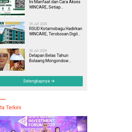
Ini Manfaat dan Cara Akses
WINCARE, Setiap
Pengaduan di RSUD
Kotamobagu Kini Bisa
Dipantau Dan Ditangani
26 Juli 2026
dengan Tuntas
RSUD Kotamobagu Hadirkan
WINCARE, Terobosan Digital
untuk Pengaduan
Masyarakat dan Pegawai
yang Cepat, Transparan, dan
26 Juli 2026
Responsif
Delapan Belas Tahun
Bolaang Mongondow
Selatan: Jejak Seorang
Bunda Pembaharu dan
Sebuah Daerah yang
Selengkapnya
Menolak Tertinggal
ta Terkini