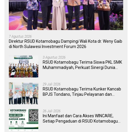
7 Agustus 2026
Direktur RSUD Kotamobagu Dampingi Wali Kota dr. Weny Gaib
di North Sulawesi Investment Forum 2026
3 Agustus 2026
RSUD Kotamobagu Terima Siswa PKL SMK
Muhammadiyah, Perkuat Sinergi Dunia
Pendidikan dan Layanan Kesehatan
29 Juli 2026
RSUD Kotamobagu Terima Kunker Kancab
BPJS Tondano, Tinjau Pelayanan dan
Perkuat Sinergi Wujudkan UHC
26 Juli 2026
Ini Manfaat dan Cara Akses WINCARE,
Setiap Pengaduan di RSUD Kotamobagu
Kini Bisa Dipantau Dan Ditangani dengan
Tuntas