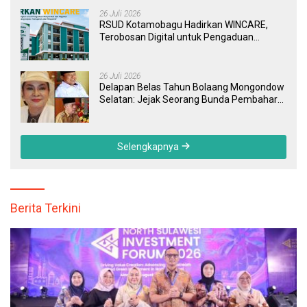
26 Juli 2026
RSUD Kotamobagu Hadirkan WINCARE,
Terobosan Digital untuk Pengaduan
Masyarakat dan Pegawai yang Cepat,
Transparan, dan Responsif
26 Juli 2026
Delapan Belas Tahun Bolaang Mongondow
Selatan: Jejak Seorang Bunda Pembaharu
dan Sebuah Daerah yang Menolak
Tertinggal
Selengkapnya
Berita Terkini