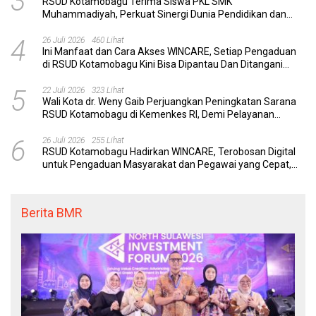
3
RSUD Kotamobagu Terima Siswa PKL SMK
Muhammadiyah, Perkuat Sinergi Dunia Pendidikan dan
Layanan Kesehatan
4
26 Juli 2026
460 Lihat
Ini Manfaat dan Cara Akses WINCARE, Setiap Pengaduan
di RSUD Kotamobagu Kini Bisa Dipantau Dan Ditangani
dengan Tuntas
5
22 Juli 2026
323 Lihat
Wali Kota dr. Weny Gaib Perjuangkan Peningkatan Sarana
RSUD Kotamobagu di Kemenkes RI, Demi Pelayanan
Kesehatan yang Lebih Modern
6
26 Juli 2026
255 Lihat
RSUD Kotamobagu Hadirkan WINCARE, Terobosan Digital
untuk Pengaduan Masyarakat dan Pegawai yang Cepat,
Transparan, dan Responsif
Berita BMR