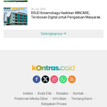
26 Juli 2026
RSUD Kotamobagu Hadirkan WINCARE,
Terobosan Digital untuk Pengaduan Masyarakat
dan Pegawai yang Cepat, Transparan, dan
Responsif
Selengkapnya
Indeks
Kode Etik
Redaksi
Kontak
Pedoman Media Siber
Info Iklan
Tentang Kami
Kebijakan Privasi