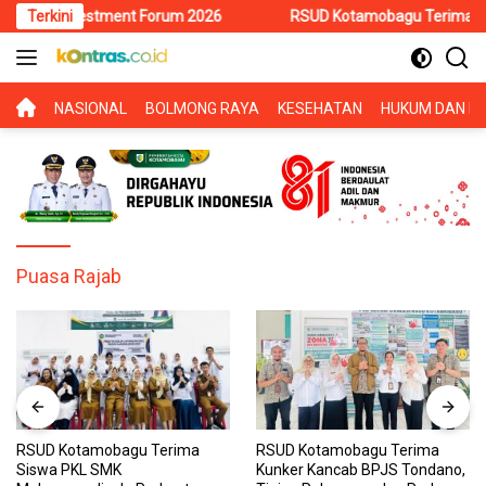
Langsung
si Investment Forum 2026
Terkini
RSUD Kotamobagu Terima Siswa PKL
ke
konten
BERANDA
NASIONAL
BOLMONG RAYA
KESEHATAN
HUKUM DAN KR
Puasa Rajab
RSUD Kotamobagu Terima
RSUD Kotamobagu Terima
Siswa PKL SMK
Kunker Kancab BPJS Tondano,