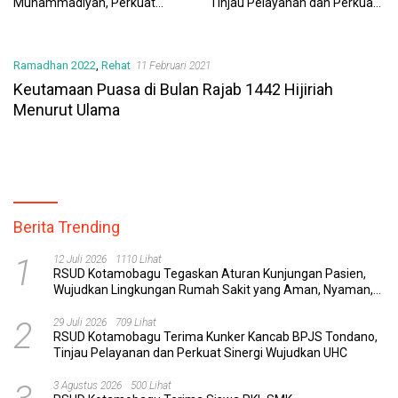
Muhammadiyah, Perkuat
Tinjau Pelayanan dan Perkuat
Sinergi Dunia Pendidikan dan
Sinergi Wujudkan UHC
Layanan Kesehatan
Ramadhan 2022
,
Rehat
11 Februari 2021
Keutamaan Puasa di Bulan Rajab 1442 Hijiriah
Menurut Ulama
Berita Trending
1
12 Juli 2026
1110 Lihat
RSUD Kotamobagu Tegaskan Aturan Kunjungan Pasien,
Wujudkan Lingkungan Rumah Sakit yang Aman, Nyaman,
dan Berkualitas
2
29 Juli 2026
709 Lihat
RSUD Kotamobagu Terima Kunker Kancab BPJS Tondano,
Tinjau Pelayanan dan Perkuat Sinergi Wujudkan UHC
3 Agustus 2026
500 Lihat