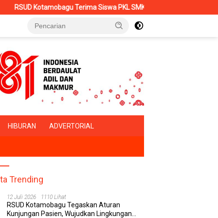
amobagu Terima Siswa PKL SMK Muhammadiyah, Perkuat Sinergi Duni
HIBURAN
ADVERTORIAL
ita Trending
12 Juli 2026
1110 Lihat
RSUD Kotamobagu Tegaskan Aturan
Kunjungan Pasien, Wujudkan Lingkungan