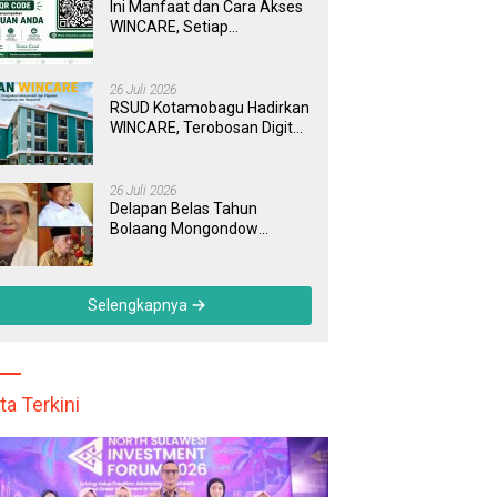
Ini Manfaat dan Cara Akses
WINCARE, Setiap
Pengaduan di RSUD
Kotamobagu Kini Bisa
Dipantau Dan Ditangani
26 Juli 2026
dengan Tuntas
RSUD Kotamobagu Hadirkan
WINCARE, Terobosan Digital
untuk Pengaduan
Masyarakat dan Pegawai
yang Cepat, Transparan, dan
26 Juli 2026
Responsif
Delapan Belas Tahun
Bolaang Mongondow
Selatan: Jejak Seorang
Bunda Pembaharu dan
Sebuah Daerah yang
Selengkapnya
Menolak Tertinggal
ta Terkini