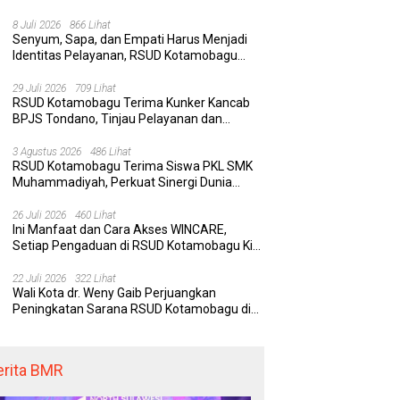
Rumah Sakit yang Aman, Nyaman, dan
Berkualitas
8 Juli 2026
866 Lihat
Senyum, Sapa, dan Empati Harus Menjadi
Identitas Pelayanan, RSUD Kotamobagu
Minta Nakes Terapkan Komunikasi Efektif
 Kotamobagu Hadirkan
Delapan Belas Tahun Bolaang
Wa
29 Juli 2026
709 Lihat
RE, Terobosan Digital
Mongondow Selatan: Jejak
P
RSUD Kotamobagu Terima Kunker Kancab
 Pengaduan Masyarakat
Seorang Bunda Pembaharu dan
S
BPJS Tondano, Tinjau Pelayanan dan
egawai yang Cepat,
Sebuah Daerah yang Menolak
K
Perkuat Sinergi Wujudkan UHC
paran, dan Responsif
Tertinggal
K
3 Agustus 2026
486 Lihat
RSUD Kotamobagu Terima Siswa PKL SMK
Muhammadiyah, Perkuat Sinergi Dunia
Pendidikan dan Layanan Kesehatan
26 Juli 2026
460 Lihat
Ini Manfaat dan Cara Akses WINCARE,
Setiap Pengaduan di RSUD Kotamobagu Kini
Bisa Dipantau Dan Ditangani dengan Tuntas
22 Juli 2026
322 Lihat
Wali Kota dr. Weny Gaib Perjuangkan
Peningkatan Sarana RSUD Kotamobagu di
Kemenkes RI, Demi Pelayanan Kesehatan
yang Lebih Modern
erita BMR