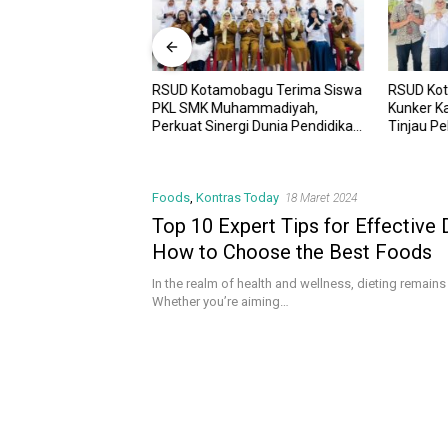
RSUD Kotamobagu Terima Siswa
RSUD Ko
UD Kotamobagu
PKL SMK Muhammadiyah,
Kunker K
i Kota dr. Weny Gaib
Perkuat Sinergi Dunia Pendidikan
Tinjau P
awesi Investment
dan Layanan Kesehatan
Sinergi 
Foods
,
Kontras Today
18 Maret 2024
Top 10 Expert Tips for Effective D
How to Choose the Best Foods
In the realm of health and wellness, dieting remains 
Whether you’re aiming…