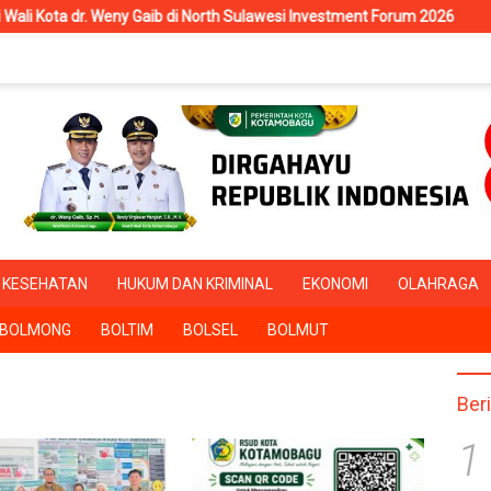
Weny Gaib di North Sulawesi Investment Forum 2026
RSUD Kot
KESEHATAN
HUKUM DAN KRIMINAL
EKONOMI
OLAHRAGA
BOLMONG
BOLTIM
BOLSEL
BOLMUT
Ber
1