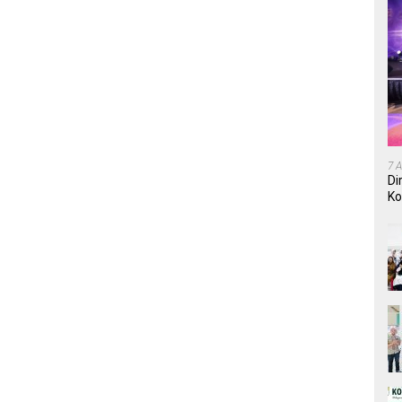
7 
Di
Ko
In