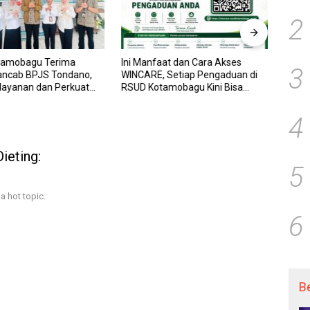
2
tamobagu Terima
Ini Manfaat dan Cara Akses
RSUD
3
ancab BPJS Tondano,
WINCARE, Setiap Pengaduan di
WINCA
elayanan dan Perkuat
RSUD Kotamobagu Kini Bisa
untuk
Wujudkan UHC
Dipantau Dan Ditangani dengan
dan P
Tuntas
Trans
4
ieting:
5
a hot topic.
6
B