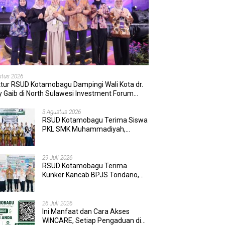
stus 2026
ktur RSUD Kotamobagu Dampingi Wali Kota dr.
 Gaib di North Sulawesi Investment Forum
6
3 Agustus 2026
RSUD Kotamobagu Terima Siswa
PKL SMK Muhammadiyah,
Perkuat Sinergi Dunia Pendidikan
dan Layanan Kesehatan
29 Juli 2026
RSUD Kotamobagu Terima
Kunker Kancab BPJS Tondano,
Tinjau Pelayanan dan Perkuat
Sinergi Wujudkan UHC
26 Juli 2026
Ini Manfaat dan Cara Akses
WINCARE, Setiap Pengaduan di