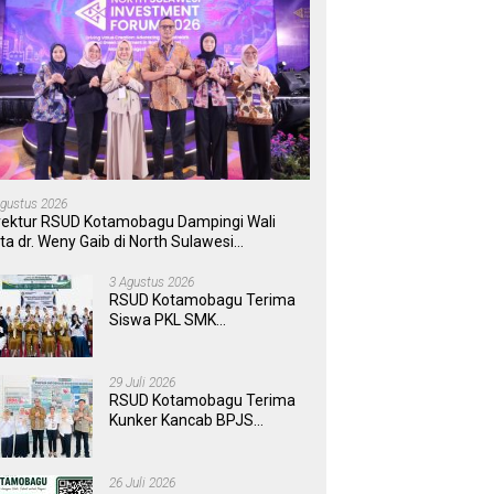
Agustus 2026
rektur RSUD Kotamobagu Dampingi Wali
ta dr. Weny Gaib di North Sulawesi
vestment Forum 2026
3 Agustus 2026
RSUD Kotamobagu Terima
Siswa PKL SMK
Muhammadiyah, Perkuat
Sinergi Dunia Pendidikan
dan Layanan Kesehatan
29 Juli 2026
RSUD Kotamobagu Terima
Kunker Kancab BPJS
Tondano, Tinjau Pelayanan
dan Perkuat Sinergi
Wujudkan UHC
26 Juli 2026