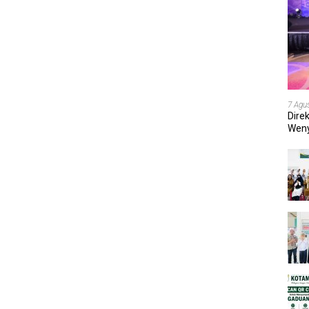
7 Agu
Dire
Weny
202