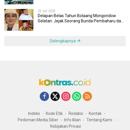
Responsif
26 Juli 2026
Delapan Belas Tahun Bolaang Mongondow
Selatan: Jejak Seorang Bunda Pembaharu dan
Sebuah Daerah yang Menolak Tertinggal
Selengkapnya
Indeks
Kode Etik
Redaksi
Kontak
Pedoman Media Siber
Info Iklan
Tentang Kami
Kebijakan Privasi