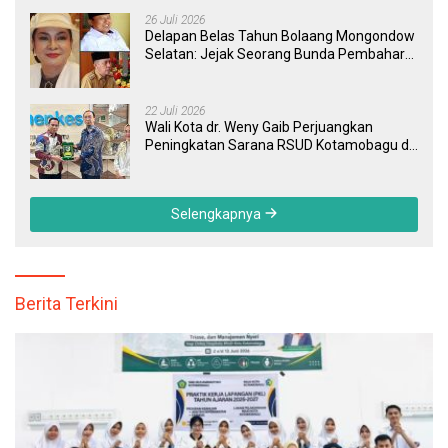
26 Juli 2026
Delapan Belas Tahun Bolaang Mongondow
Selatan: Jejak Seorang Bunda Pembaharu
dan Sebuah Daerah yang Menolak
Tertinggal
22 Juli 2026
Wali Kota dr. Weny Gaib Perjuangkan
Peningkatan Sarana RSUD Kotamobagu di
Kemenkes RI, Demi Pelayanan Kesehatan
yang Lebih Modern
Selengkapnya
Berita Terkini