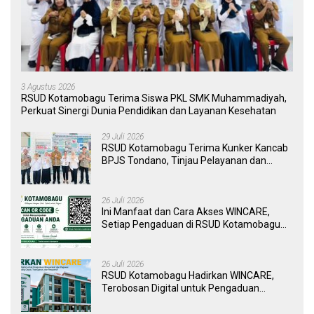
3 Agustus 2026
RSUD Kotamobagu Terima Siswa PKL SMK Muhammadiyah,
Perkuat Sinergi Dunia Pendidikan dan Layanan Kesehatan
29 Juli 2026
RSUD Kotamobagu Terima Kunker Kancab
BPJS Tondano, Tinjau Pelayanan dan
Perkuat Sinergi Wujudkan UHC
26 Juli 2026
Ini Manfaat dan Cara Akses WINCARE,
Setiap Pengaduan di RSUD Kotamobagu
Kini Bisa Dipantau Dan Ditangani dengan
Tuntas
26 Juli 2026
RSUD Kotamobagu Hadirkan WINCARE,
Terobosan Digital untuk Pengaduan
Masyarakat dan Pegawai yang Cepat,
Transparan, dan Responsif