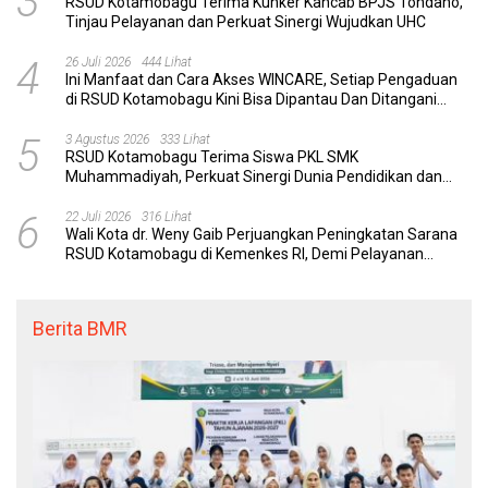
3
RSUD Kotamobagu Terima Kunker Kancab BPJS Tondano,
Tinjau Pelayanan dan Perkuat Sinergi Wujudkan UHC
4
26 Juli 2026
444 Lihat
Ini Manfaat dan Cara Akses WINCARE, Setiap Pengaduan
di RSUD Kotamobagu Kini Bisa Dipantau Dan Ditangani
dengan Tuntas
5
3 Agustus 2026
333 Lihat
RSUD Kotamobagu Terima Siswa PKL SMK
Muhammadiyah, Perkuat Sinergi Dunia Pendidikan dan
Layanan Kesehatan
6
22 Juli 2026
316 Lihat
Wali Kota dr. Weny Gaib Perjuangkan Peningkatan Sarana
RSUD Kotamobagu di Kemenkes RI, Demi Pelayanan
Kesehatan yang Lebih Modern
Berita BMR