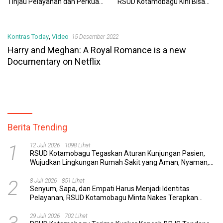
Tinjau Pelayanan dan Perkuat
RSUD Kotamobagu Kini Bisa
Sinergi Wujudkan UHC
Dipantau Dan Ditangani
dengan Tuntas
Kontras Today
,
Video
15 Desember 2022
Harry and Meghan: A Royal Romance is a new
Documentary on Netflix
Berita Trending
1
12 Juli 2026
1098 Lihat
RSUD Kotamobagu Tegaskan Aturan Kunjungan Pasien,
Wujudkan Lingkungan Rumah Sakit yang Aman, Nyaman,
dan Berkualitas
2
8 Juli 2026
851 Lihat
Senyum, Sapa, dan Empati Harus Menjadi Identitas
Pelayanan, RSUD Kotamobagu Minta Nakes Terapkan
Komunikasi Efektif
29 Juli 2026
702 Lihat