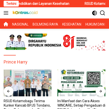
Langsung
a Pendidikan dan Layanan Kesehatan
Terkini
RSUD Kotamobagu Teri
ke
konten
BERANDA
NASIONAL
BOLMONG RAYA
KESEHATAN
HUKUM DAN KR
Prince Harry
RSUD Kotamobagu Terima
Ini Manfaat dan Cara Akses
Kunker Kancab BPJS Tondano,
WINCARE, Setiap Pengaduan di