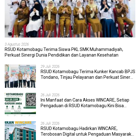
3 Agustus 2026
RSUD Kotamobagu Terima Siswa PKL SMK Muhammadiyah,
Perkuat Sinergi Dunia Pendidikan dan Layanan Kesehatan
29 Juli 2026
RSUD Kotamobagu Terima Kunker Kancab BPJS
Tondano, Tinjau Pelayanan dan Perkuat Sinergi
Wujudkan UHC
26 Juli 2026
Ini Manfaat dan Cara Akses WINCARE, Setiap
Pengaduan di RSUD Kotamobagu Kini Bisa
Dipantau Dan Ditangani dengan Tuntas
26 Juli 2026
RSUD Kotamobagu Hadirkan WINCARE,
Terobosan Digital untuk Pengaduan Masyarakat
dan Pegawai yang Cepat, Transparan, dan