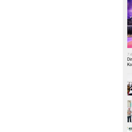
7 
Di
Ko
In