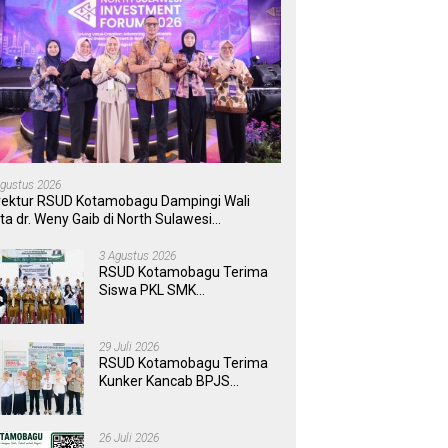
Agustus 2026
rektur RSUD Kotamobagu Dampingi Wali
ta dr. Weny Gaib di North Sulawesi
vestment Forum 2026
3 Agustus 2026
RSUD Kotamobagu Terima
Siswa PKL SMK
Muhammadiyah, Perkuat
Sinergi Dunia Pendidikan
dan Layanan Kesehatan
29 Juli 2026
RSUD Kotamobagu Terima
Kunker Kancab BPJS
Tondano, Tinjau Pelayanan
dan Perkuat Sinergi
Wujudkan UHC
26 Juli 2026