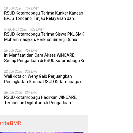
Rumah Sakit yang Aman, Nyaman, dan
Berkualitas
29 Juli 2026
709 Lihat
RSUD Kotamobagu Terima Kunker Kancab
BPJS Tondano, Tinjau Pelayanan dan
Perkuat Sinergi Wujudkan UHC
 Kotamobagu Hadirkan
Delapan Belas Tahun Bolaang
Wa
3 Agustus 2026
522 Lihat
RE, Terobosan Digital
Mongondow Selatan: Jejak
P
RSUD Kotamobagu Terima Siswa PKL SMK
 Pengaduan Masyarakat
Seorang Bunda Pembaharu dan
S
Muhammadiyah, Perkuat Sinergi Dunia
egawai yang Cepat,
Sebuah Daerah yang Menolak
K
Pendidikan dan Layanan Kesehatan
paran, dan Responsif
Tertinggal
K
26 Juli 2026
461 Lihat
Ini Manfaat dan Cara Akses WINCARE,
Setiap Pengaduan di RSUD Kotamobagu Kini
Bisa Dipantau Dan Ditangani dengan Tuntas
22 Juli 2026
323 Lihat
Wali Kota dr. Weny Gaib Perjuangkan
Peningkatan Sarana RSUD Kotamobagu di
Kemenkes RI, Demi Pelayanan Kesehatan
yang Lebih Modern
26 Juli 2026
257 Lihat
RSUD Kotamobagu Hadirkan WINCARE,
Terobosan Digital untuk Pengaduan
Masyarakat dan Pegawai yang Cepat,
Transparan, dan Responsif
erita BMR