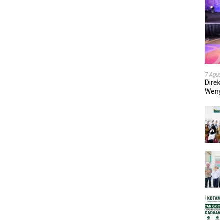
7 Agu
Dire
Weny
202