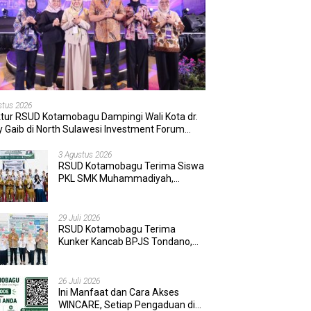
stus 2026
ktur RSUD Kotamobagu Dampingi Wali Kota dr.
 Gaib di North Sulawesi Investment Forum
6
3 Agustus 2026
RSUD Kotamobagu Terima Siswa
PKL SMK Muhammadiyah,
Perkuat Sinergi Dunia Pendidikan
dan Layanan Kesehatan
29 Juli 2026
RSUD Kotamobagu Terima
Kunker Kancab BPJS Tondano,
Tinjau Pelayanan dan Perkuat
Sinergi Wujudkan UHC
26 Juli 2026
Ini Manfaat dan Cara Akses
WINCARE, Setiap Pengaduan di