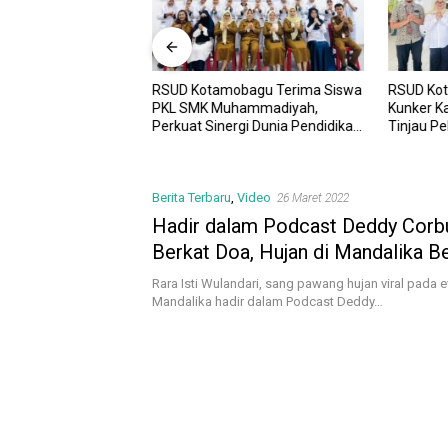
RSUD Kotamobagu Terima Siswa
RSUD Ko
UD Kotamobagu
PKL SMK Muhammadiyah,
Kunker K
i Kota dr. Weny Gaib
Perkuat Sinergi Dunia Pendidikan
Tinjau P
awesi Investment
dan Layanan Kesehatan
Sinergi 
Berita Terbaru
,
Video
26 Maret 2022
Hadir dalam Podcast Deddy Corbuz
Berkat Doa, Hujan di Mandalika B
Rara Isti Wulandari, sang pawang hujan viral pada
Mandalika hadir dalam Podcast Deddy…