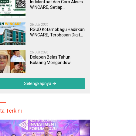
Ini Manfaat dan Cara Akses
WINCARE, Setiap
Pengaduan di RSUD
Kotamobagu Kini Bisa
Dipantau Dan Ditangani
26 Juli 2026
dengan Tuntas
RSUD Kotamobagu Hadirkan
WINCARE, Terobosan Digital
untuk Pengaduan
Masyarakat dan Pegawai
yang Cepat, Transparan, dan
26 Juli 2026
Responsif
Delapan Belas Tahun
Bolaang Mongondow
Selatan: Jejak Seorang
Bunda Pembaharu dan
Sebuah Daerah yang
Selengkapnya
Menolak Tertinggal
ta Terkini