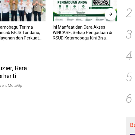
2
tamobagu Terima
Ini Manfaat dan Cara Akses
RSUD
3
ancab BPJS Tondano,
WINCARE, Setiap Pengaduan di
WINCA
elayanan dan Perkuat
RSUD Kotamobagu Kini Bisa
untuk
Wujudkan UHC
Dipantau Dan Ditangani dengan
dan P
Tuntas
Trans
4
ier, Rara :
5
erhenti
 event MotoGp
6
B