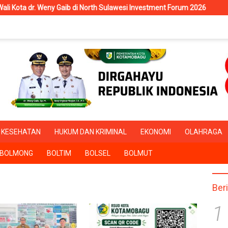
eny Gaib di North Sulawesi Investment Forum 2026
RSUD Kota
KESEHATAN
HUKUM DAN KRIMINAL
EKONOMI
OLAHRAGA
BOLMONG
BOLTIM
BOLSEL
BOLMUT
Ber
1