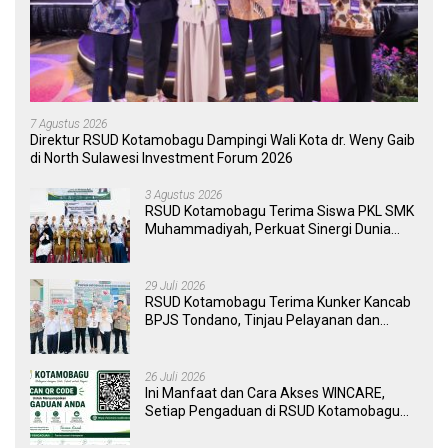
7 Agustus 2026
Direktur RSUD Kotamobagu Dampingi Wali Kota dr. Weny Gaib
di North Sulawesi Investment Forum 2026
3 Agustus 2026
RSUD Kotamobagu Terima Siswa PKL SMK
Muhammadiyah, Perkuat Sinergi Dunia
Pendidikan dan Layanan Kesehatan
29 Juli 2026
RSUD Kotamobagu Terima Kunker Kancab
BPJS Tondano, Tinjau Pelayanan dan
Perkuat Sinergi Wujudkan UHC
26 Juli 2026
Ini Manfaat dan Cara Akses WINCARE,
Setiap Pengaduan di RSUD Kotamobagu
Kini Bisa Dipantau Dan Ditangani dengan
Tuntas