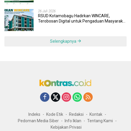
26 Juli 2026
RSUD Kotamobagu Hadirkan WINCARE,
Terobosan Digital untuk Pengaduan Masyarakat
dan Pegawai yang Cepat, Transparan, dan
Responsif
Selengkapnya
Indeks
Kode Etik
Redaksi
Kontak
Pedoman Media Siber
Info Iklan
Tentang Kami
Kebijakan Privasi