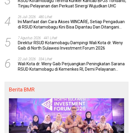
3
RSUD Kotamobagu Terima Kunker Kancab BPJS Tondano,
Tinjau Pelayanan dan Perkuat Sinergi Wujudkan UHC
4
26 Juli 2026
480 Lihat
Ini Manfaat dan Cara Akses WINCARE, Setiap Pengaduan
di RSUD Kotamobagu Kini Bisa Dipantau Dan Ditangani
dengan Tuntas
5
7 Agustus 2026
441 Lihat
Direktur RSUD Kotamobagu Dampingi Wali Kota dr. Weny
Gaib di North Sulawesi Investment Forum 2026
6
22 Juli 2026
334 Lihat
Wali Kota dr. Weny Gaib Perjuangkan Peningkatan Sarana
RSUD Kotamobagu di Kemenkes RI, Demi Pelayanan
Kesehatan yang Lebih Modern
Berita BMR