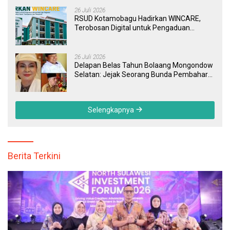
26 Juli 2026
RSUD Kotamobagu Hadirkan WINCARE,
Terobosan Digital untuk Pengaduan
Masyarakat dan Pegawai yang Cepat,
Transparan, dan Responsif
26 Juli 2026
Delapan Belas Tahun Bolaang Mongondow
Selatan: Jejak Seorang Bunda Pembaharu
dan Sebuah Daerah yang Menolak
Tertinggal
Selengkapnya
Berita Terkini