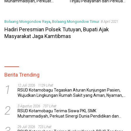
Muhammadiyah, Perkuat
Tinjau Pelayanan dan Perkuat
Sinergi Dunia Pendidikan dan
Sinergi Wujudkan UHC
Layanan Kesehatan
Bolaang Mongondow Raya
,
Bolaang Mongondow Timur
8 April 2021
Hadiri Peresmian Polsek Tutuyan, Bupati Ajak
Masyarakat Jaga Kamtibmas
Berita Trending
1
12 Juli 2026
1129 Lihat
RSUD Kotamobagu Tegaskan Aturan Kunjungan Pasien,
Wujudkan Lingkungan Rumah Sakit yang Aman, Nyaman,
dan Berkualitas
2
3 Agustus 2026
737 Lihat
RSUD Kotamobagu Terima Siswa PKL SMK
Muhammadiyah, Perkuat Sinergi Dunia Pendidikan dan
Layanan Kesehatan
29 Juli 2026
723 Lihat