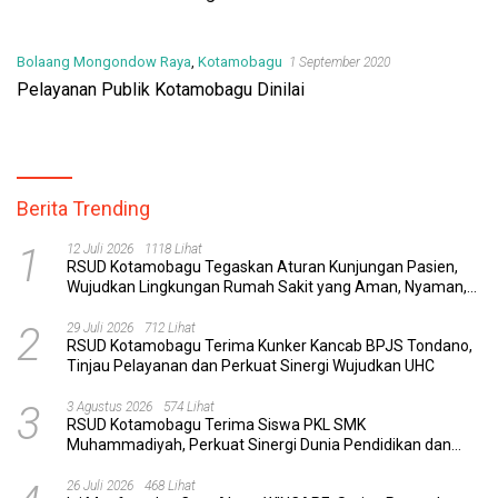
Bolaang Mongondow Raya
,
Kotamobagu
1 September 2020
Pelayanan Publik Kotamobagu Dinilai
Berita Trending
1
12 Juli 2026
1118 Lihat
RSUD Kotamobagu Tegaskan Aturan Kunjungan Pasien,
Wujudkan Lingkungan Rumah Sakit yang Aman, Nyaman,
dan Berkualitas
2
29 Juli 2026
712 Lihat
RSUD Kotamobagu Terima Kunker Kancab BPJS Tondano,
Tinjau Pelayanan dan Perkuat Sinergi Wujudkan UHC
3
3 Agustus 2026
574 Lihat
RSUD Kotamobagu Terima Siswa PKL SMK
Muhammadiyah, Perkuat Sinergi Dunia Pendidikan dan
Layanan Kesehatan
26 Juli 2026
468 Lihat