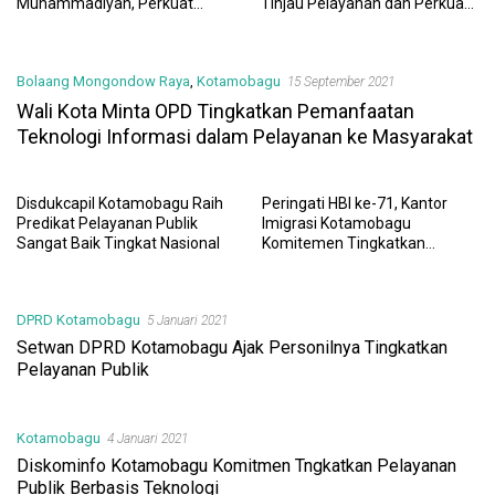
Muhammadiyah, Perkuat
Tinjau Pelayanan dan Perkuat
Sinergi Dunia Pendidikan dan
Sinergi Wujudkan UHC
Layanan Kesehatan
Bolaang Mongondow Raya
,
Kotamobagu
15 September 2021
Wali Kota Minta OPD Tingkatkan Pemanfaatan
Teknologi Informasi dalam Pelayanan ke Masyarakat
Disdukcapil Kotamobagu Raih
Peringati HBI ke-71, Kantor
Predikat Pelayanan Publik
Imigrasi Kotamobagu
Sangat Baik Tingkat Nasional
Komitemen Tingkatkan
Kualitas Pelayanan Publik
DPRD Kotamobagu
5 Januari 2021
Setwan DPRD Kotamobagu Ajak Personilnya Tingkatkan
Pelayanan Publik
Kotamobagu
4 Januari 2021
Diskominfo Kotamobagu Komitmen Tngkatkan Pelayanan
Publik Berbasis Teknologi