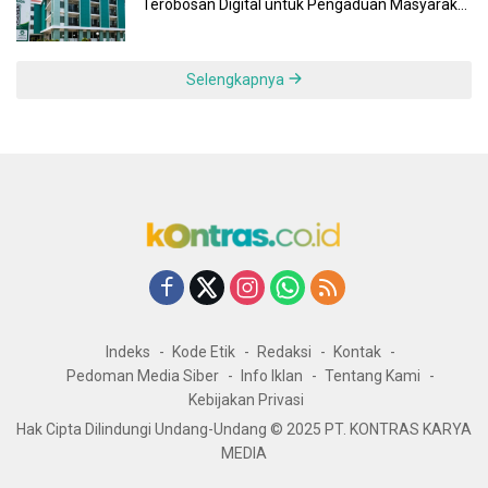
Terobosan Digital untuk Pengaduan Masyarakat
dan Pegawai yang Cepat, Transparan, dan
Responsif
Selengkapnya
Indeks
Kode Etik
Redaksi
Kontak
Pedoman Media Siber
Info Iklan
Tentang Kami
Kebijakan Privasi
Hak Cipta Dilindungi Undang-Undang © 2025 PT. KONTRAS KARYA
MEDIA