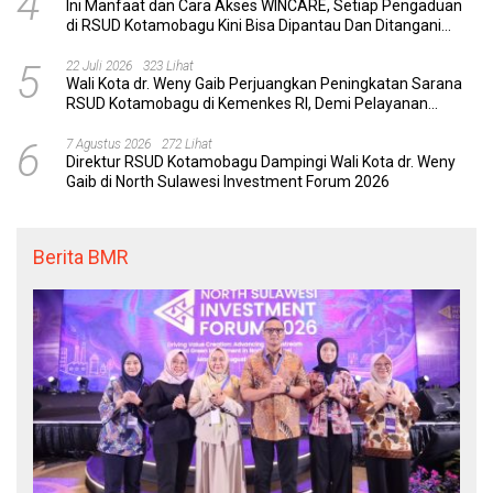
4
Ini Manfaat dan Cara Akses WINCARE, Setiap Pengaduan
di RSUD Kotamobagu Kini Bisa Dipantau Dan Ditangani
dengan Tuntas
5
22 Juli 2026
323 Lihat
Wali Kota dr. Weny Gaib Perjuangkan Peningkatan Sarana
RSUD Kotamobagu di Kemenkes RI, Demi Pelayanan
Kesehatan yang Lebih Modern
6
7 Agustus 2026
272 Lihat
Direktur RSUD Kotamobagu Dampingi Wali Kota dr. Weny
Gaib di North Sulawesi Investment Forum 2026
Berita BMR