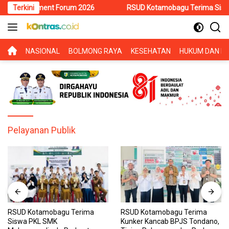
Langsung
nvestment Forum 2026
Terkini
RSUD Kotamobagu Terima Siswa PKL SM
ke
konten
BERANDA
NASIONAL
BOLMONG RAYA
KESEHATAN
HUKUM DAN KR
Pelayanan Publik
RSUD Kotamobagu Terima
RSUD Kotamobagu Terima
Siswa PKL SMK
Kunker Kancab BPJS Tondano,