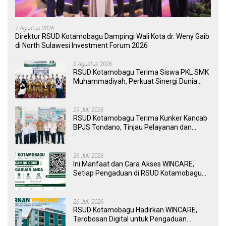
7 Agustus 2026
Direktur RSUD Kotamobagu Dampingi Wali Kota dr. Weny Gaib
di North Sulawesi Investment Forum 2026
3 Agustus 2026
RSUD Kotamobagu Terima Siswa PKL SMK
Muhammadiyah, Perkuat Sinergi Dunia
Pendidikan dan Layanan Kesehatan
29 Juli 2026
RSUD Kotamobagu Terima Kunker Kancab
BPJS Tondano, Tinjau Pelayanan dan
Perkuat Sinergi Wujudkan UHC
26 Juli 2026
Ini Manfaat dan Cara Akses WINCARE,
Setiap Pengaduan di RSUD Kotamobagu
Kini Bisa Dipantau Dan Ditangani dengan
Tuntas
26 Juli 2026
RSUD Kotamobagu Hadirkan WINCARE,
Terobosan Digital untuk Pengaduan