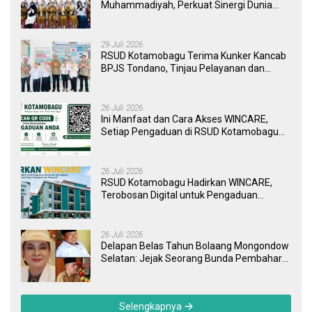
Muhammadiyah, Perkuat Sinergi Dunia
Pendidikan dan Layanan Kesehatan
29 Juli 2026
RSUD Kotamobagu Terima Kunker Kancab
BPJS Tondano, Tinjau Pelayanan dan
Perkuat Sinergi Wujudkan UHC
26 Juli 2026
Ini Manfaat dan Cara Akses WINCARE,
Setiap Pengaduan di RSUD Kotamobagu
Kini Bisa Dipantau Dan Ditangani dengan
Tuntas
26 Juli 2026
RSUD Kotamobagu Hadirkan WINCARE,
Terobosan Digital untuk Pengaduan
Masyarakat dan Pegawai yang Cepat,
Transparan, dan Responsif
26 Juli 2026
Delapan Belas Tahun Bolaang Mongondow
Selatan: Jejak Seorang Bunda Pembaharu
dan Sebuah Daerah yang Menolak
Tertinggal
Selengkapnya