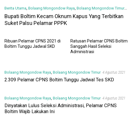
Berita Utama
,
Bolaang Mongondow Raya
,
Bolaang Mongondow Timur
12 Oktober 2023
Bupati Boltim Kecam Oknum Kapus Yang Terbitkan
Suket Palsu Pelamar PPPK
Ribuan Pelamar CPNS 2021 di
Ratusan Pelamar CPNS Boltim
Boltim Tunggu Jadwal SKD
Sanggah Hasil Seleksi
Administrasi
Bolaang Mongondow Raya
,
Bolaang Mongondow Timur
4 Agustus 2021
2.309 Pelamar CPNS Boltim Tunggu Jadwal Tes SKD
Bolaang Mongondow Raya
,
Bolaang Mongondow Timur
4 Agustus 2021
Dinyatakan Lulus Seleksi Administrasi, Pelamar CPNS
Boltim Wajib Lakukan Ini