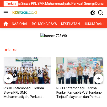
Langsung
rima Siswa PKL SMK Muhammadiyah, Perkuat Sinergi Dunia Pendidik
Terkini
ke
konten
BERANDA
NASIONAL
BOLMONG RAYA
KESEHATAN
HUKUM DAN KR
pelamar
RSUD Kotamobagu Terima
RSUD Kotamobagu Terima
Siswa PKL SMK
Kunker Kancab BPJS Tondano,
Muhammadiyah, Perkuat
Tinjau Pelayanan dan Perkuat
Sinergi Dunia Pendidikan dan
Sinergi Wujudkan UHC
Layanan Kesehatan