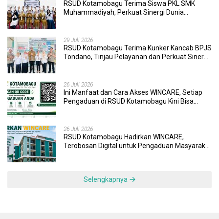
RSUD Kotamobagu Terima Siswa PKL SMK
Muhammadiyah, Perkuat Sinergi Dunia
Pendidikan dan Layanan Kesehatan
29 Juli 2026
RSUD Kotamobagu Terima Kunker Kancab BPJS
Tondano, Tinjau Pelayanan dan Perkuat Sinergi
Wujudkan UHC
26 Juli 2026
Ini Manfaat dan Cara Akses WINCARE, Setiap
Pengaduan di RSUD Kotamobagu Kini Bisa
Dipantau Dan Ditangani dengan Tuntas
26 Juli 2026
RSUD Kotamobagu Hadirkan WINCARE,
Terobosan Digital untuk Pengaduan Masyarakat
dan Pegawai yang Cepat, Transparan, dan
Responsif
Selengkapnya