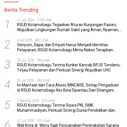
Berita Trending
1
12 Juli 2026
1103 Lihat
RSUD Kotamobagu Tegaskan Aturan Kunjungan Pasien,
Wujudkan Lingkungan Rumah Sakit yang Aman, Nyaman,
dan Berkualitas
2
8 Juli 2026
857 Lihat
Senyum, Sapa, dan Empati Harus Menjadi Identitas
Pelayanan, RSUD Kotamobagu Minta Nakes Terapkan
Komunikasi Efektif
3
29 Juli 2026
704 Lihat
RSUD Kotamobagu Terima Kunker Kancab BPJS Tondano,
Tinjau Pelayanan dan Perkuat Sinergi Wujudkan UHC
4
26 Juli 2026
450 Lihat
Ini Manfaat dan Cara Akses WINCARE, Setiap Pengaduan
di RSUD Kotamobagu Kini Bisa Dipantau Dan Ditangani
dengan Tuntas
5
3 Agustus 2026
372 Lihat
RSUD Kotamobagu Terima Siswa PKL SMK
Muhammadiyah, Perkuat Sinergi Dunia Pendidikan dan
Layanan Kesehatan
6
22 Juli 2026
320 Lihat
Wali Kota dr. Weny Gaib Perjuangkan Peningkatan Sarana