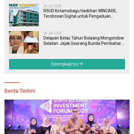
26 Juli 2026
RSUD Kotamobagu Hadirkan WINCARE,
Terobosan Digital untuk Pengaduan
Masyarakat dan Pegawai yang Cepat,
Transparan, dan Responsif
26 Juli 2026
Delapan Belas Tahun Bolaang Mongondow
Selatan: Jejak Seorang Bunda Pembaharu
dan Sebuah Daerah yang Menolak
Tertinggal
Selengkapnya
Berita Terkini