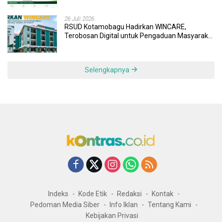
26 Juli 2026
RSUD Kotamobagu Hadirkan WINCARE,
Terobosan Digital untuk Pengaduan Masyarakat
dan Pegawai yang Cepat, Transparan, dan
Responsif
Selengkapnya
Indeks
Kode Etik
Redaksi
Kontak
Pedoman Media Siber
Info Iklan
Tentang Kami
Kebijakan Privasi