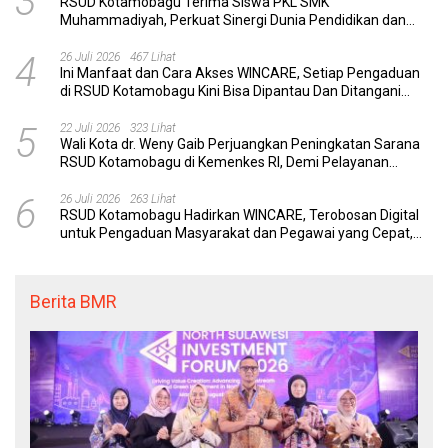
3
RSUD Kotamobagu Terima Siswa PKL SMK
Muhammadiyah, Perkuat Sinergi Dunia Pendidikan dan
Layanan Kesehatan
4
26 Juli 2026
467 Lihat
Ini Manfaat dan Cara Akses WINCARE, Setiap Pengaduan
di RSUD Kotamobagu Kini Bisa Dipantau Dan Ditangani
dengan Tuntas
5
22 Juli 2026
323 Lihat
Wali Kota dr. Weny Gaib Perjuangkan Peningkatan Sarana
RSUD Kotamobagu di Kemenkes RI, Demi Pelayanan
Kesehatan yang Lebih Modern
6
26 Juli 2026
263 Lihat
RSUD Kotamobagu Hadirkan WINCARE, Terobosan Digital
untuk Pengaduan Masyarakat dan Pegawai yang Cepat,
Transparan, dan Responsif
Berita BMR