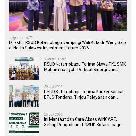
7 Agustus 2026
Direktur RSUD Kotamobagu Dampingi Wali Kota dr. Weny Gaib
di North Sulawesi Investment Forum 2026
3 Agustus 2026
RSUD Kotamobagu Terima Siswa PKL SMK
Muhammadiyah, Perkuat Sinergi Dunia
Pendidikan dan Layanan Kesehatan
29 Juli 2026
RSUD Kotamobagu Terima Kunker Kancab
BPJS Tondano, Tinjau Pelayanan dan
Perkuat Sinergi Wujudkan UHC
26 Juli 2026
Ini Manfaat dan Cara Akses WINCARE,
Setiap Pengaduan di RSUD Kotamobagu
Kini Bisa Dipantau Dan Ditangani dengan
Tuntas