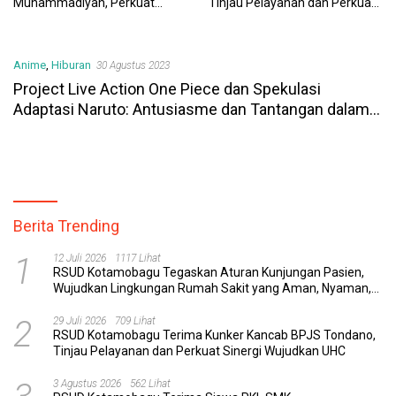
Muhammadiyah, Perkuat
Tinjau Pelayanan dan Perkuat
Sinergi Dunia Pendidikan dan
Sinergi Wujudkan UHC
Layanan Kesehatan
Anime
,
Hiburan
30 Agustus 2023
Project Live Action One Piece dan Spekulasi
Adaptasi Naruto: Antusiasme dan Tantangan dalam
Dunia Anime dan Manga
Berita Trending
1
12 Juli 2026
1117 Lihat
RSUD Kotamobagu Tegaskan Aturan Kunjungan Pasien,
Wujudkan Lingkungan Rumah Sakit yang Aman, Nyaman,
dan Berkualitas
2
29 Juli 2026
709 Lihat
RSUD Kotamobagu Terima Kunker Kancab BPJS Tondano,
Tinjau Pelayanan dan Perkuat Sinergi Wujudkan UHC
3 Agustus 2026
562 Lihat