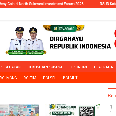
rth Sulawesi Investment Forum 2026
RSUD Kotamobagu Terima
KESEHATAN
HUKUM DAN KRIMINAL
EKONOMI
OLAHRAGA
BOLMONG
BOLTIM
BOLSEL
BOLMUT
Ber
1