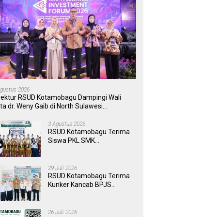
Agustus 2026
rektur RSUD Kotamobagu Dampingi Wali
ta dr. Weny Gaib di North Sulawesi
vestment Forum 2026
3 Agustus 2026
RSUD Kotamobagu Terima
Siswa PKL SMK
Muhammadiyah, Perkuat
Sinergi Dunia Pendidikan
dan Layanan Kesehatan
29 Juli 2026
RSUD Kotamobagu Terima
Kunker Kancab BPJS
Tondano, Tinjau Pelayanan
dan Perkuat Sinergi
Wujudkan UHC
26 Juli 2026