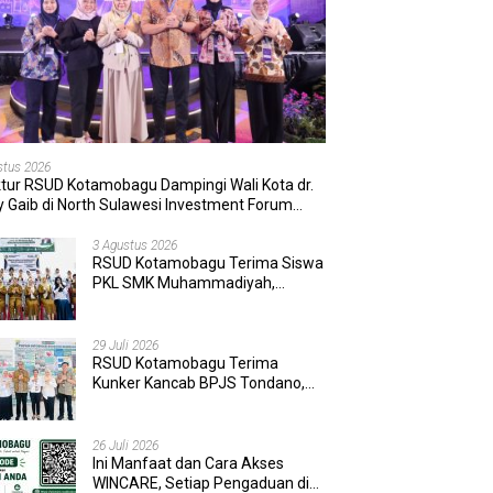
stus 2026
ktur RSUD Kotamobagu Dampingi Wali Kota dr.
 Gaib di North Sulawesi Investment Forum
6
3 Agustus 2026
RSUD Kotamobagu Terima Siswa
PKL SMK Muhammadiyah,
Perkuat Sinergi Dunia Pendidikan
dan Layanan Kesehatan
29 Juli 2026
RSUD Kotamobagu Terima
Kunker Kancab BPJS Tondano,
Tinjau Pelayanan dan Perkuat
Sinergi Wujudkan UHC
26 Juli 2026
Ini Manfaat dan Cara Akses
WINCARE, Setiap Pengaduan di