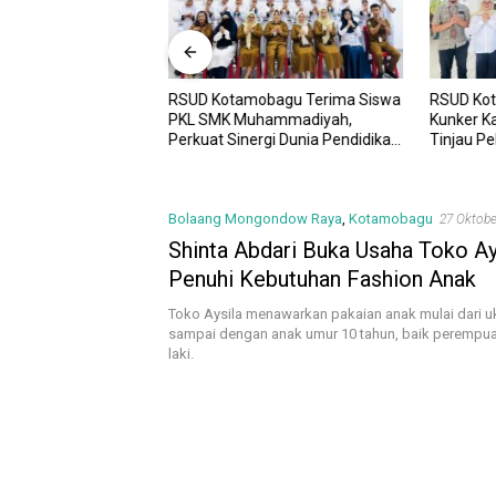
RSUD Kotamobagu Terima Siswa
RSUD Ko
UD Kotamobagu
PKL SMK Muhammadiyah,
Kunker K
i Kota dr. Weny Gaib
Perkuat Sinergi Dunia Pendidikan
Tinjau P
awesi Investment
dan Layanan Kesehatan
Sinergi 
Bolaang Mongondow Raya
,
Kotamobagu
27 Oktobe
Shinta Abdari Buka Usaha Toko Ay
Penuhi Kebutuhan Fashion Anak
Toko Aysila menawarkan pakaian anak mulai dari u
sampai dengan anak umur 10 tahun, baik perempuan
laki.