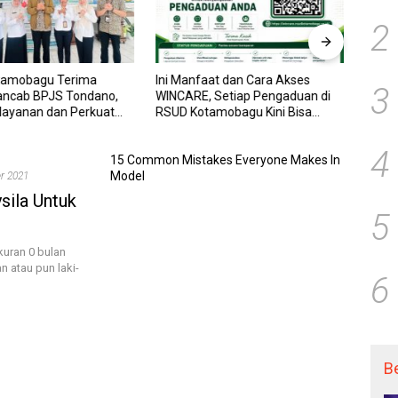
2
tamobagu Terima
Ini Manfaat dan Cara Akses
RSUD
3
ancab BPJS Tondano,
WINCARE, Setiap Pengaduan di
WINCA
elayanan dan Perkuat
RSUD Kotamobagu Kini Bisa
untuk
Wujudkan UHC
Dipantau Dan Ditangani dengan
dan P
Tuntas
Trans
4
15 Common Mistakes Everyone Makes In
Model
r 2021
sila Untuk
5
kuran 0 bulan
 atau pun laki-
6
B