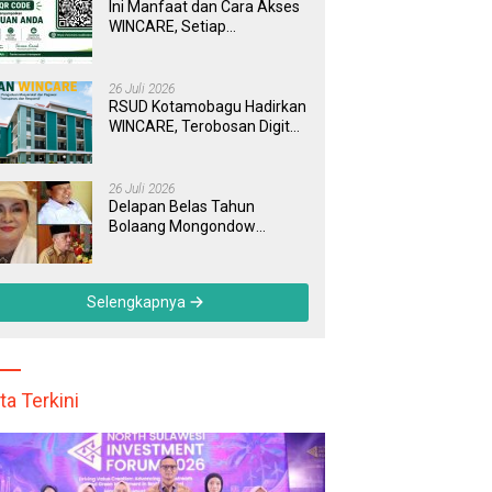
Ini Manfaat dan Cara Akses
WINCARE, Setiap
Pengaduan di RSUD
Kotamobagu Kini Bisa
Dipantau Dan Ditangani
26 Juli 2026
dengan Tuntas
RSUD Kotamobagu Hadirkan
WINCARE, Terobosan Digital
untuk Pengaduan
Masyarakat dan Pegawai
yang Cepat, Transparan, dan
26 Juli 2026
Responsif
Delapan Belas Tahun
Bolaang Mongondow
Selatan: Jejak Seorang
Bunda Pembaharu dan
Sebuah Daerah yang
Selengkapnya
Menolak Tertinggal
ta Terkini