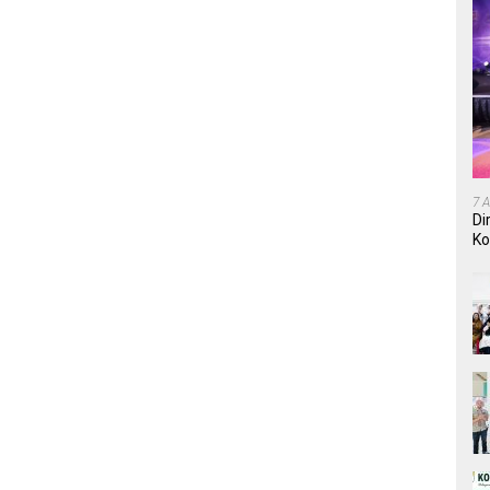
7 
Di
Ko
In