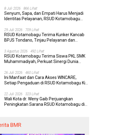
Rumah Sakit yang Aman, Nyaman, dan
Berkualitas
8 Juli 2026
866 Lihat
Senyum, Sapa, dan Empati Harus Menjadi
Identitas Pelayanan, RSUD Kotamobagu
Minta Nakes Terapkan Komunikasi Efektif
 Kotamobagu Hadirkan
Delapan Belas Tahun Bolaang
Wa
29 Juli 2026
709 Lihat
RE, Terobosan Digital
Mongondow Selatan: Jejak
P
RSUD Kotamobagu Terima Kunker Kancab
 Pengaduan Masyarakat
Seorang Bunda Pembaharu dan
S
BPJS Tondano, Tinjau Pelayanan dan
egawai yang Cepat,
Sebuah Daerah yang Menolak
K
Perkuat Sinergi Wujudkan UHC
paran, dan Responsif
Tertinggal
K
3 Agustus 2026
492 Lihat
RSUD Kotamobagu Terima Siswa PKL SMK
Muhammadiyah, Perkuat Sinergi Dunia
Pendidikan dan Layanan Kesehatan
26 Juli 2026
460 Lihat
Ini Manfaat dan Cara Akses WINCARE,
Setiap Pengaduan di RSUD Kotamobagu Kini
Bisa Dipantau Dan Ditangani dengan Tuntas
22 Juli 2026
323 Lihat
Wali Kota dr. Weny Gaib Perjuangkan
Peningkatan Sarana RSUD Kotamobagu di
Kemenkes RI, Demi Pelayanan Kesehatan
yang Lebih Modern
erita BMR