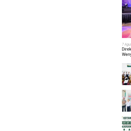
7 Agu
Dire
Weny
202