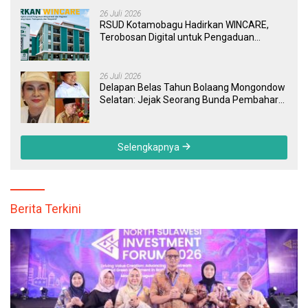
26 Juli 2026
RSUD Kotamobagu Hadirkan WINCARE,
Terobosan Digital untuk Pengaduan
Masyarakat dan Pegawai yang Cepat,
Transparan, dan Responsif
26 Juli 2026
Delapan Belas Tahun Bolaang Mongondow
Selatan: Jejak Seorang Bunda Pembaharu
dan Sebuah Daerah yang Menolak
Tertinggal
Selengkapnya
Berita Terkini