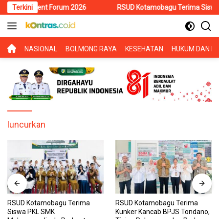
Langsung
nvestment Forum 2026
Terkini
RSUD Kotamobagu Terima Siswa PKL SM
ke
konten
BERANDA
NASIONAL
BOLMONG RAYA
KESEHATAN
HUKUM DAN KR
luncurkan
RSUD Kotamobagu Terima
RSUD Kotamobagu Terima
Siswa PKL SMK
Kunker Kancab BPJS Tondano,