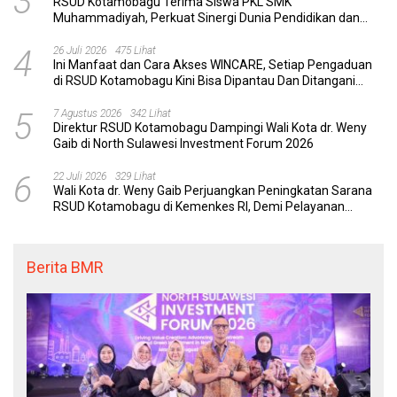
3
RSUD Kotamobagu Terima Siswa PKL SMK
Muhammadiyah, Perkuat Sinergi Dunia Pendidikan dan
Layanan Kesehatan
4
26 Juli 2026
475 Lihat
Ini Manfaat dan Cara Akses WINCARE, Setiap Pengaduan
di RSUD Kotamobagu Kini Bisa Dipantau Dan Ditangani
dengan Tuntas
5
7 Agustus 2026
342 Lihat
Direktur RSUD Kotamobagu Dampingi Wali Kota dr. Weny
Gaib di North Sulawesi Investment Forum 2026
6
22 Juli 2026
329 Lihat
Wali Kota dr. Weny Gaib Perjuangkan Peningkatan Sarana
RSUD Kotamobagu di Kemenkes RI, Demi Pelayanan
Kesehatan yang Lebih Modern
Berita BMR