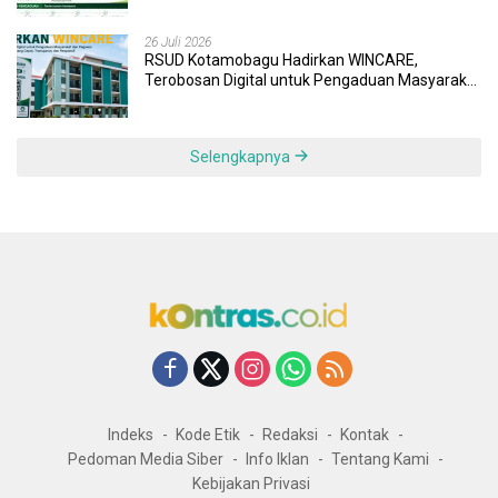
26 Juli 2026
RSUD Kotamobagu Hadirkan WINCARE,
Terobosan Digital untuk Pengaduan Masyarakat
dan Pegawai yang Cepat, Transparan, dan
Responsif
Selengkapnya
Indeks
Kode Etik
Redaksi
Kontak
Pedoman Media Siber
Info Iklan
Tentang Kami
Kebijakan Privasi