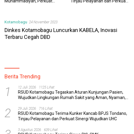
Muhammadiyah, Perkuat
Tinjau Pelayanan dan Perkuat
Sinergi Dunia Pendidikan dan
Sinergi Wujudkan UHC
Layanan Kesehatan
Kotamobagu
24 November 2023
Dinkes Kotamobagu Luncurkan KABELA, Inovasi
Terbaru Cegah DBD
Berita Trending
1
12 Juli 2026
1125 Lihat
RSUD Kotamobagu Tegaskan Aturan Kunjungan Pasien,
Wujudkan Lingkungan Rumah Sakit yang Aman, Nyaman,
dan Berkualitas
2
29 Juli 2026
716 Lihat
RSUD Kotamobagu Terima Kunker Kancab BPJS Tondano,
Tinjau Pelayanan dan Perkuat Sinergi Wujudkan UHC
3 Agustus 2026
639 Lihat