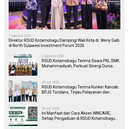
7 Agustus 2026
Direktur RSUD Kotamobagu Dampingi Wali Kota dr. Weny Gaib
di North Sulawesi Investment Forum 2026
3 Agustus 2026
RSUD Kotamobagu Terima Siswa PKL SMK
Muhammadiyah, Perkuat Sinergi Dunia
Pendidikan dan Layanan Kesehatan
29 Juli 2026
RSUD Kotamobagu Terima Kunker Kancab
BPJS Tondano, Tinjau Pelayanan dan
Perkuat Sinergi Wujudkan UHC
26 Juli 2026
Ini Manfaat dan Cara Akses WINCARE,
Setiap Pengaduan di RSUD Kotamobagu
Kini Bisa Dipantau Dan Ditangani dengan
Tuntas