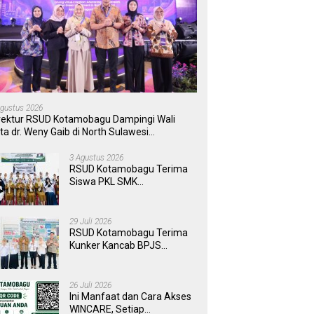
Agustus 2026
rektur RSUD Kotamobagu Dampingi Wali
ta dr. Weny Gaib di North Sulawesi
vestment Forum 2026
3 Agustus 2026
RSUD Kotamobagu Terima
Siswa PKL SMK
Muhammadiyah, Perkuat
Sinergi Dunia Pendidikan
dan Layanan Kesehatan
29 Juli 2026
RSUD Kotamobagu Terima
Kunker Kancab BPJS
Tondano, Tinjau Pelayanan
dan Perkuat Sinergi
Wujudkan UHC
26 Juli 2026
Ini Manfaat dan Cara Akses
WINCARE, Setiap