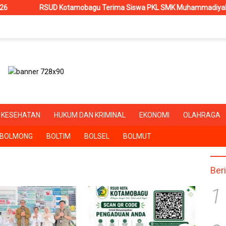
SUD Kotamobagu Terima Siswa PKL SMK Muhammadiyah, Perkuat Siner
KESEHATAN
HUKUM DAN KRIMINAL
EKONOMI
OLAHRAGA
BOLMONG
BOLTIM
BOLSEL
BOLMUT
Ber
1