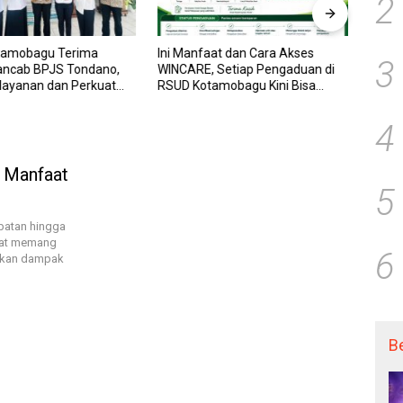
2
tamobagu Terima
Ini Manfaat dan Cara Akses
RSUD
3
ancab BPJS Tondano,
WINCARE, Setiap Pengaduan di
WINCA
elayanan dan Perkuat
RSUD Kotamobagu Kini Bisa
untuk
Wujudkan UHC
Dipantau Dan Ditangani dengan
dan P
Tuntas
Trans
4
 Manfaat
5
batan hingga
epat memang
6
rikan dampak
B