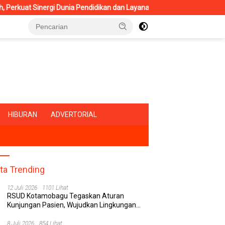
gi Dunia Pendidikan dan Layanan Kesehatan
RSUD Kotamoba
HIBURAN
ADVERTORIAL
ita Trending
12 Juli 2026
1101 Lihat
RSUD Kotamobagu Tegaskan Aturan
Kunjungan Pasien, Wujudkan Lingkungan
Rumah Sakit yang Aman, Nyaman, dan
Berkualitas
8 Juli 2026
854 Lihat