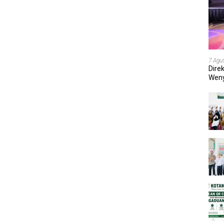
7 Agu
Dire
Weny
202