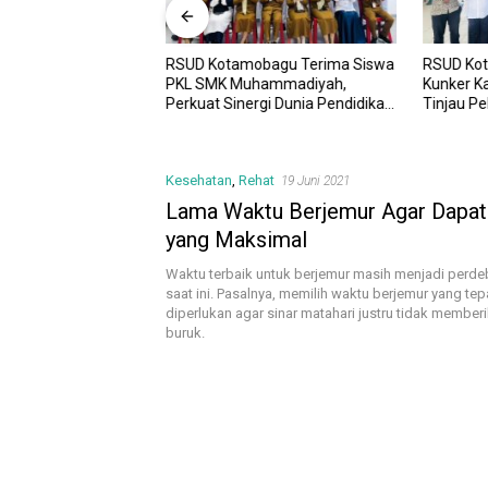
RSUD Kotamobagu Terima Siswa
RSUD Ko
UD Kotamobagu
PKL SMK Muhammadiyah,
Kunker K
i Kota dr. Weny Gaib
Perkuat Sinergi Dunia Pendidikan
Tinjau P
awesi Investment
dan Layanan Kesehatan
Sinergi 
Kesehatan
,
Rehat
19 Juni 2021
Lama Waktu Berjemur Agar Dapat
yang Maksimal
Waktu terbaik untuk berjemur masih menjadi perde
saat ini. Pasalnya, memilih waktu berjemur yang t
diperlukan agar sinar matahari justru tidak membe
buruk.