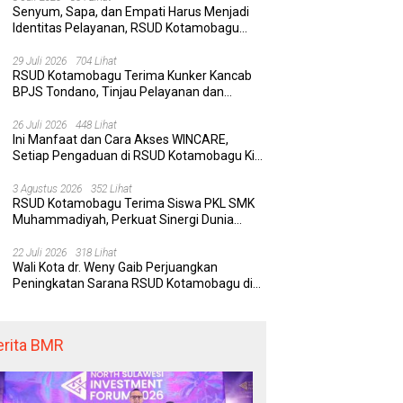
Senyum, Sapa, dan Empati Harus Menjadi
Identitas Pelayanan, RSUD Kotamobagu
Minta Nakes Terapkan Komunikasi Efektif
 Kotamobagu Hadirkan
Delapan Belas Tahun Bolaang
Wa
29 Juli 2026
704 Lihat
RE, Terobosan Digital
Mongondow Selatan: Jejak
P
RSUD Kotamobagu Terima Kunker Kancab
 Pengaduan Masyarakat
Seorang Bunda Pembaharu dan
S
BPJS Tondano, Tinjau Pelayanan dan
egawai yang Cepat,
Sebuah Daerah yang Menolak
K
Perkuat Sinergi Wujudkan UHC
paran, dan Responsif
Tertinggal
K
26 Juli 2026
448 Lihat
Ini Manfaat dan Cara Akses WINCARE,
Setiap Pengaduan di RSUD Kotamobagu Kini
Bisa Dipantau Dan Ditangani dengan Tuntas
3 Agustus 2026
352 Lihat
RSUD Kotamobagu Terima Siswa PKL SMK
Muhammadiyah, Perkuat Sinergi Dunia
Pendidikan dan Layanan Kesehatan
22 Juli 2026
318 Lihat
Wali Kota dr. Weny Gaib Perjuangkan
Peningkatan Sarana RSUD Kotamobagu di
Kemenkes RI, Demi Pelayanan Kesehatan
yang Lebih Modern
erita BMR