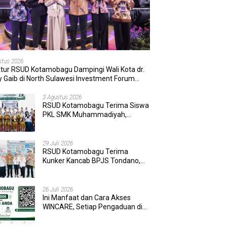
stus 2026
ktur RSUD Kotamobagu Dampingi Wali Kota dr.
 Gaib di North Sulawesi Investment Forum
6
3 Agustus 2026
RSUD Kotamobagu Terima Siswa
PKL SMK Muhammadiyah,
Perkuat Sinergi Dunia Pendidikan
dan Layanan Kesehatan
29 Juli 2026
RSUD Kotamobagu Terima
Kunker Kancab BPJS Tondano,
Tinjau Pelayanan dan Perkuat
Sinergi Wujudkan UHC
26 Juli 2026
Ini Manfaat dan Cara Akses
WINCARE, Setiap Pengaduan di
RSUD Kotamobagu Kini Bisa
Dipantau Dan Ditangani dengan