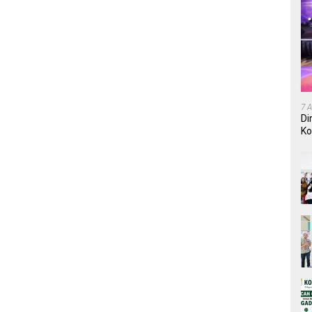
7 
Di
Ko
In