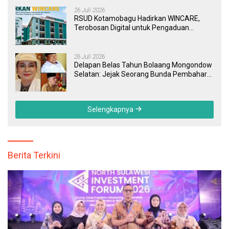
26 Juli 2026
RSUD Kotamobagu Hadirkan WINCARE,
Terobosan Digital untuk Pengaduan
Masyarakat dan Pegawai yang Cepat,
Transparan, dan Responsif
26 Juli 2026
Delapan Belas Tahun Bolaang Mongondow
Selatan: Jejak Seorang Bunda Pembaharu
dan Sebuah Daerah yang Menolak
Tertinggal
Selengkapnya
Berita Terkini