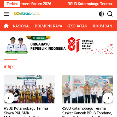
Langsung
i Investment Forum 2026
Terkini
RSUD Kotamobagu Terima Siswa PKL 
ke
konten
BERANDA
NASIONAL
BOLMONG RAYA
KESEHATAN
HUKUM DAN KR
intip
RSUD Kotamobagu Terima
RSUD Kotamobagu Terima
Siswa PKL SMK
Kunker Kancab BPJS Tondano,