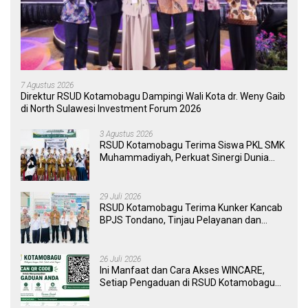
7 Agustus 2026
Direktur RSUD Kotamobagu Dampingi Wali Kota dr. Weny Gaib
di North Sulawesi Investment Forum 2026
3 Agustus 2026
RSUD Kotamobagu Terima Siswa PKL SMK
Muhammadiyah, Perkuat Sinergi Dunia
Pendidikan dan Layanan Kesehatan
29 Juli 2026
RSUD Kotamobagu Terima Kunker Kancab
BPJS Tondano, Tinjau Pelayanan dan
Perkuat Sinergi Wujudkan UHC
26 Juli 2026
Ini Manfaat dan Cara Akses WINCARE,
Setiap Pengaduan di RSUD Kotamobagu
Kini Bisa Dipantau Dan Ditangani dengan
Tuntas