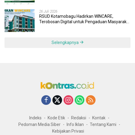
26 Juli 2026
RSUD Kotamobagu Hadirkan WINCARE,
Terobosan Digital untuk Pengaduan Masyarakat
dan Pegawai yang Cepat, Transparan, dan
Responsif
Selengkapnya
Indeks
Kode Etik
Redaksi
Kontak
Pedoman Media Siber
Info Iklan
Tentang Kami
Kebijakan Privasi