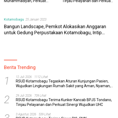
Muhammadiyah, Perkuat
Tinjau Pelayanan dan Perkuat
Sinergi Dunia Pendidikan dan
Sinergi Wujudkan UHC
Layanan Kesehatan
Kotamobagu
25 Januari 2023
Bangun Landscape, Pemkot Alokasikan Anggaran
untuk Gedung Perpustakaan Kotamobagu, Intip
Besarannya
Berita Trending
1
12 Juli 2026
1112 Lihat
RSUD Kotamobagu Tegaskan Aturan Kunjungan Pasien,
Wujudkan Lingkungan Rumah Sakit yang Aman, Nyaman,
dan Berkualitas
2
29 Juli 2026
709 Lihat
RSUD Kotamobagu Terima Kunker Kancab BPJS Tondano,
Tinjau Pelayanan dan Perkuat Sinergi Wujudkan UHC
3 Agustus 2026
539 Lihat