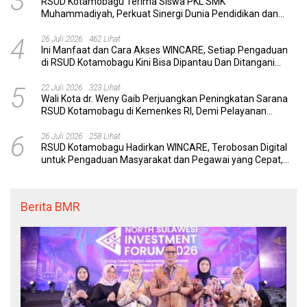
3
RSUD Kotamobagu Terima Siswa PKL SMK
Muhammadiyah, Perkuat Sinergi Dunia Pendidikan dan
Layanan Kesehatan
4
26 Juli 2026
462 Lihat
Ini Manfaat dan Cara Akses WINCARE, Setiap Pengaduan
di RSUD Kotamobagu Kini Bisa Dipantau Dan Ditangani
dengan Tuntas
5
22 Juli 2026
323 Lihat
Wali Kota dr. Weny Gaib Perjuangkan Peningkatan Sarana
RSUD Kotamobagu di Kemenkes RI, Demi Pelayanan
Kesehatan yang Lebih Modern
6
26 Juli 2026
258 Lihat
RSUD Kotamobagu Hadirkan WINCARE, Terobosan Digital
untuk Pengaduan Masyarakat dan Pegawai yang Cepat,
Transparan, dan Responsif
Berita BMR