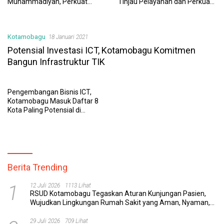
Muhammadiyah, Perkuat
Tinjau Pelayanan dan Perkuat
Sinergi Dunia Pendidikan dan
Sinergi Wujudkan UHC
Layanan Kesehatan
Kotamobagu
18 Januari 2021
Potensial Investasi ICT, Kotamobagu Komitmen
Bangun Infrastruktur TIK
Pengembangan Bisnis ICT,
Kotamobagu Masuk Daftar 8
Kota Paling Potensial di
Indonesia
Berita Trending
1
12 Juli 2026
1113 Lihat
RSUD Kotamobagu Tegaskan Aturan Kunjungan Pasien,
Wujudkan Lingkungan Rumah Sakit yang Aman, Nyaman,
dan Berkualitas
29 Juli 2026
709 Lihat