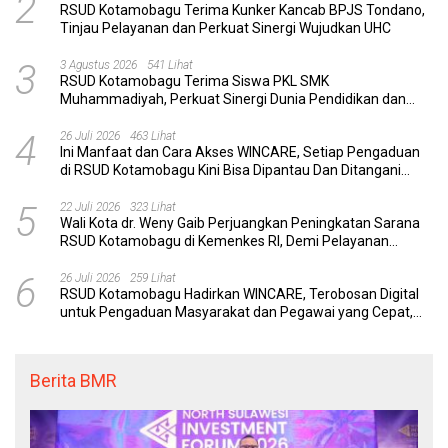
2
RSUD Kotamobagu Terima Kunker Kancab BPJS Tondano,
Tinjau Pelayanan dan Perkuat Sinergi Wujudkan UHC
3
3 Agustus 2026
541 Lihat
RSUD Kotamobagu Terima Siswa PKL SMK
Muhammadiyah, Perkuat Sinergi Dunia Pendidikan dan
Layanan Kesehatan
4
26 Juli 2026
463 Lihat
Ini Manfaat dan Cara Akses WINCARE, Setiap Pengaduan
di RSUD Kotamobagu Kini Bisa Dipantau Dan Ditangani
dengan Tuntas
5
22 Juli 2026
323 Lihat
Wali Kota dr. Weny Gaib Perjuangkan Peningkatan Sarana
RSUD Kotamobagu di Kemenkes RI, Demi Pelayanan
Kesehatan yang Lebih Modern
6
26 Juli 2026
259 Lihat
RSUD Kotamobagu Hadirkan WINCARE, Terobosan Digital
untuk Pengaduan Masyarakat dan Pegawai yang Cepat,
Transparan, dan Responsif
Berita BMR