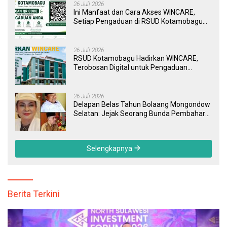
26 Juli 2026
Ini Manfaat dan Cara Akses WINCARE,
Setiap Pengaduan di RSUD Kotamobagu
Kini Bisa Dipantau Dan Ditangani dengan
Tuntas
26 Juli 2026
RSUD Kotamobagu Hadirkan WINCARE,
Terobosan Digital untuk Pengaduan
Masyarakat dan Pegawai yang Cepat,
Transparan, dan Responsif
26 Juli 2026
Delapan Belas Tahun Bolaang Mongondow
Selatan: Jejak Seorang Bunda Pembaharu
dan Sebuah Daerah yang Menolak
Tertinggal
Selengkapnya
Berita Terkini