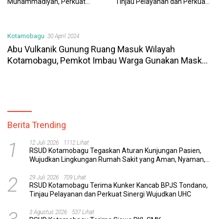
Muhammadiyah, Perkuat
Tinjau Pelayanan dan Perkuat
Sinergi Dunia Pendidikan dan
Sinergi Wujudkan UHC
Layanan Kesehatan
Kotamobagu
30 April 2024
Abu Vulkanik Gunung Ruang Masuk Wilayah
Kotamobagu, Pemkot Imbau Warga Gunakan Masker
dan Kaca Mata
Berita Trending
1
12 Juli 2026
1112 Lihat
RSUD Kotamobagu Tegaskan Aturan Kunjungan Pasien,
Wujudkan Lingkungan Rumah Sakit yang Aman, Nyaman,
dan Berkualitas
2
29 Juli 2026
709 Lihat
RSUD Kotamobagu Terima Kunker Kancab BPJS Tondano,
Tinjau Pelayanan dan Perkuat Sinergi Wujudkan UHC
3 Agustus 2026
537 Lihat