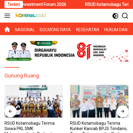
Langsung
awesi Investment Forum 2026
Terkini
RSUD Kotamobagu Terima Siswa 
ke
konten
BERANDA
NASIONAL
BOLMONG RAYA
KESEHATAN
HUKUM DAN KR
Gunung Ruang
RSUD Kotamobagu Terima
RSUD Kotamobagu Terima
Siswa PKL SMK
Kunker Kancab BPJS Tondano,