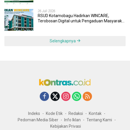
26 Juli 2026
RSUD Kotamobagu Hadirkan WINCARE,
Terobosan Digital untuk Pengaduan Masyarakat
dan Pegawai yang Cepat, Transparan, dan
Responsif
Selengkapnya
Indeks
Kode Etik
Redaksi
Kontak
Pedoman Media Siber
Info Iklan
Tentang Kami
Kebijakan Privasi