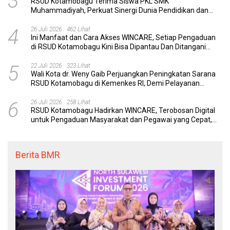
3
RSUD Kotamobagu Terima Siswa PKL SMK
Muhammadiyah, Perkuat Sinergi Dunia Pendidikan dan
Layanan Kesehatan
4
26 Juli 2026
462 Lihat
Ini Manfaat dan Cara Akses WINCARE, Setiap Pengaduan
di RSUD Kotamobagu Kini Bisa Dipantau Dan Ditangani
dengan Tuntas
5
22 Juli 2026
323 Lihat
Wali Kota dr. Weny Gaib Perjuangkan Peningkatan Sarana
RSUD Kotamobagu di Kemenkes RI, Demi Pelayanan
Kesehatan yang Lebih Modern
6
26 Juli 2026
258 Lihat
RSUD Kotamobagu Hadirkan WINCARE, Terobosan Digital
untuk Pengaduan Masyarakat dan Pegawai yang Cepat,
Transparan, dan Responsif
Berita BMR