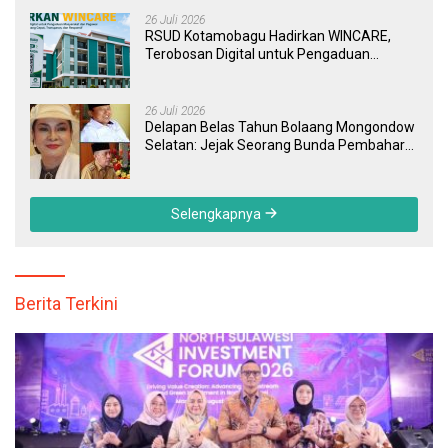
26 Juli 2026
RSUD Kotamobagu Hadirkan WINCARE,
Terobosan Digital untuk Pengaduan
Masyarakat dan Pegawai yang Cepat,
Transparan, dan Responsif
26 Juli 2026
Delapan Belas Tahun Bolaang Mongondow
Selatan: Jejak Seorang Bunda Pembaharu
dan Sebuah Daerah yang Menolak
Tertinggal
Selengkapnya
Berita Terkini