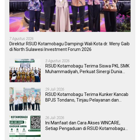
7 Agustus 2026
Direktur RSUD Kotamobagu Dampingi Wali Kota dr. Weny Gaib
di North Sulawesi Investment Forum 2026
3 Agustus 2026
RSUD Kotamobagu Terima Siswa PKL SMK
Muhammadiyah, Perkuat Sinergi Dunia
Pendidikan dan Layanan Kesehatan
29 Juli 2026
RSUD Kotamobagu Terima Kunker Kancab
BPJS Tondano, Tinjau Pelayanan dan
Perkuat Sinergi Wujudkan UHC
26 Juli 2026
Ini Manfaat dan Cara Akses WINCARE,
Setiap Pengaduan di RSUD Kotamobagu
Kini Bisa Dipantau Dan Ditangani dengan
Tuntas