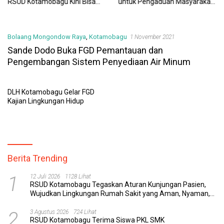
RSUD Kotamobagu Kini Bisa
untuk Pengaduan Masyarakat
Dipantau Dan Ditangani
dan Pegawai yang Cepat,
dengan Tuntas
Transparan, dan Responsif
Bolaang Mongondow Raya
,
Kotamobagu
1 November 2021
Sande Dodo Buka FGD Pemantauan dan
Pengembangan Sistem Penyediaan Air Minum
DLH Kotamobagu Gelar FGD
Kajian Lingkungan Hidup
Berita Trending
1
12 Juli 2026
1128 Lihat
RSUD Kotamobagu Tegaskan Aturan Kunjungan Pasien,
Wujudkan Lingkungan Rumah Sakit yang Aman, Nyaman,
dan Berkualitas
2
3 Agustus 2026
724 Lihat
RSUD Kotamobagu Terima Siswa PKL SMK