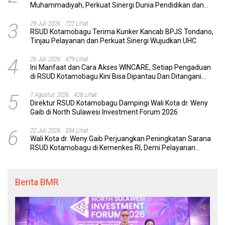
Muhammadiyah, Perkuat Sinergi Dunia Pendidikan dan
Layanan Kesehatan
3
29 Juli 2026
722 Lihat
RSUD Kotamobagu Terima Kunker Kancab BPJS Tondano,
Tinjau Pelayanan dan Perkuat Sinergi Wujudkan UHC
4
26 Juli 2026
479 Lihat
Ini Manfaat dan Cara Akses WINCARE, Setiap Pengaduan
di RSUD Kotamobagu Kini Bisa Dipantau Dan Ditangani
dengan Tuntas
5
7 Agustus 2026
428 Lihat
Direktur RSUD Kotamobagu Dampingi Wali Kota dr. Weny
Gaib di North Sulawesi Investment Forum 2026
6
22 Juli 2026
334 Lihat
Wali Kota dr. Weny Gaib Perjuangkan Peningkatan Sarana
RSUD Kotamobagu di Kemenkes RI, Demi Pelayanan
Kesehatan yang Lebih Modern
Berita BMR