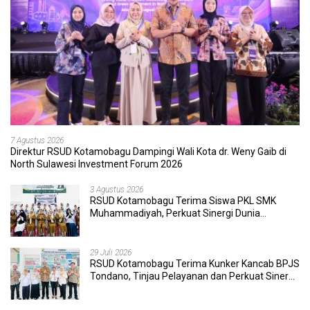
7 Agustus 2026
Direktur RSUD Kotamobagu Dampingi Wali Kota dr. Weny Gaib di
North Sulawesi Investment Forum 2026
3 Agustus 2026
RSUD Kotamobagu Terima Siswa PKL SMK
Muhammadiyah, Perkuat Sinergi Dunia
Pendidikan dan Layanan Kesehatan
29 Juli 2026
RSUD Kotamobagu Terima Kunker Kancab BPJS
Tondano, Tinjau Pelayanan dan Perkuat Sinergi
Wujudkan UHC