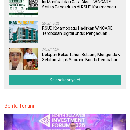
Ini Manfaat dan Cara Akses WINCARE,
Setiap Pengaduan di RSUD Kotamobagu
Kini Bisa Dipantau Dan Ditangani dengan
Tuntas
26 Juli 2026
RSUD Kotamobagu Hadirkan WINCARE,
Terobosan Digital untuk Pengaduan
Masyarakat dan Pegawai yang Cepat,
Transparan, dan Responsif
26 Juli 2026
Delapan Belas Tahun Bolaang Mongondow
Selatan: Jejak Seorang Bunda Pembaharu
dan Sebuah Daerah yang Menolak
Tertinggal
Selengkapnya
Berita Terkini