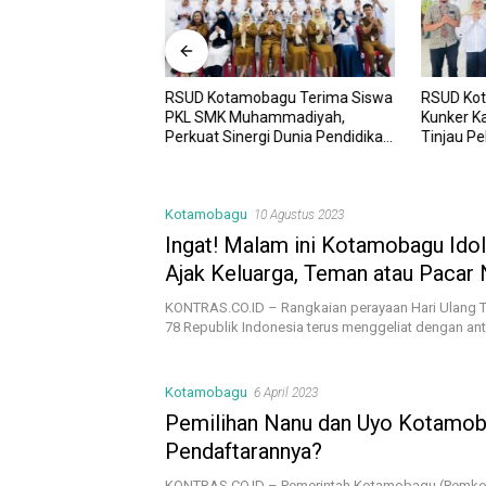
RSUD Kotamobagu Terima Siswa
RSUD Ko
UD Kotamobagu
PKL SMK Muhammadiyah,
Kunker K
i Kota dr. Weny Gaib
Perkuat Sinergi Dunia Pendidikan
Tinjau P
awesi Investment
dan Layanan Kesehatan
Sinergi 
Kotamobagu
10 Agustus 2023
Ingat! Malam ini Kotamobagu Idol 
Ajak Keluarga, Teman atau Pacar
Langsung
KONTRAS.CO.ID – Rangkaian perayaan Hari Ulang T
78 Republik Indonesia terus menggeliat dengan a
Kotamobagu
6 April 2023
Pemilihan Nanu dan Uyo Kotamoba
Pendaftarannya?
KONTRAS.CO.ID – Pemerintah Kotamobagu (Pemkot)