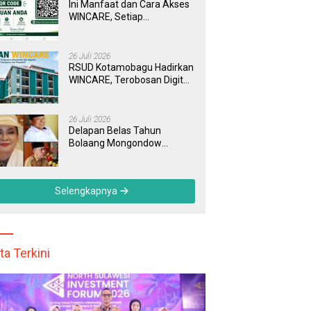
Ini Manfaat dan Cara Akses
WINCARE, Setiap
Pengaduan di RSUD
Kotamobagu Kini Bisa
Dipantau Dan Ditangani
26 Juli 2026
dengan Tuntas
RSUD Kotamobagu Hadirkan
WINCARE, Terobosan Digital
untuk Pengaduan
Masyarakat dan Pegawai
yang Cepat, Transparan, dan
26 Juli 2026
Responsif
Delapan Belas Tahun
Bolaang Mongondow
Selatan: Jejak Seorang
Bunda Pembaharu dan
Sebuah Daerah yang
Selengkapnya
Menolak Tertinggal
ta Terkini