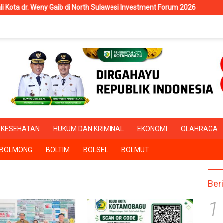
Weny Gaib di North Sulawesi Investment Forum 2026
RSUD Kot
KESEHATAN
HUKUM DAN KRIMINAL
EKONOMI
OLAHRAGA
BOLMONG
BOLTIM
BOLSEL
BOLMUT
Ber
1