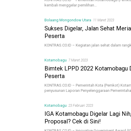
kembali menggelar pemilihan…
Bolaang Mongondow Utara
11 Maret 2023
Sukses Digelar, Jalan Sehat Meri
Peserta
KONTRAS.CO.ID – Kegiatan jalan sehat dalam rang
Kotamobagu
7 Maret 2023
Bimtek LPPD 2022 Kotamobagu Dig
Peserta
KONTRAS.CO.ID – Pemerintah Kota (Pemkot) Kotam
penyusunan Laporan Penyelenggaraan Pemerintah
Kotamobagu
23 Februari 2023
IGA Kotamobagu Digelar Lagi Nih
Proposal? Cek di Sini!
KONTRAS.CO.ID – Innovative Government Award (IG