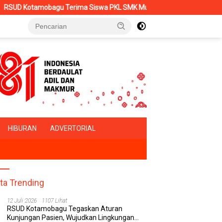
amobagu Terima Siswa PKL SMK Muhammadiyah, Perkuat Sinergi Duni
HIBURAN
ADVERTORIAL
ita Trending
12 Juli 2026
1107 Lihat
RSUD Kotamobagu Tegaskan Aturan
Kunjungan Pasien, Wujudkan Lingkungan