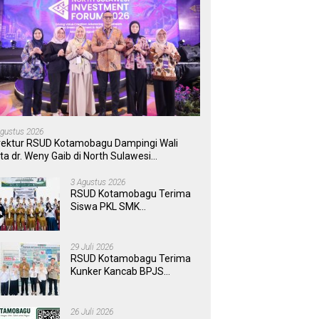
Agustus 2026
rektur RSUD Kotamobagu Dampingi Wali
ta dr. Weny Gaib di North Sulawesi
vestment Forum 2026
3 Agustus 2026
RSUD Kotamobagu Terima
Siswa PKL SMK
Muhammadiyah, Perkuat
Sinergi Dunia Pendidikan
dan Layanan Kesehatan
29 Juli 2026
RSUD Kotamobagu Terima
Kunker Kancab BPJS
Tondano, Tinjau Pelayanan
dan Perkuat Sinergi
Wujudkan UHC
26 Juli 2026