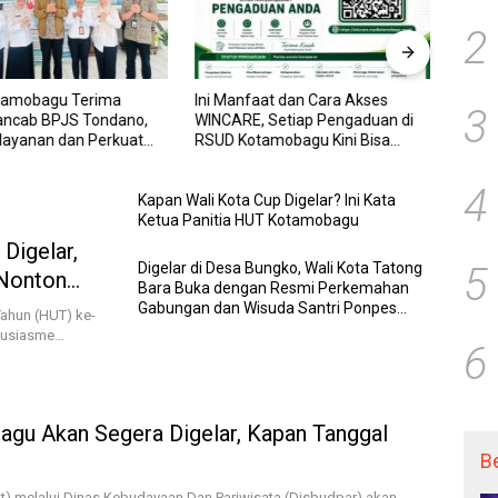
2
tamobagu Terima
Ini Manfaat dan Cara Akses
RSUD
3
ancab BPJS Tondano,
WINCARE, Setiap Pengaduan di
WINCA
elayanan dan Perkuat
RSUD Kotamobagu Kini Bisa
untuk
Wujudkan UHC
Dipantau Dan Ditangani dengan
dan P
Tuntas
Trans
4
Kapan Wali Kota Cup Digelar? Ini Kata
Ketua Panitia HUT Kotamobagu
Digelar,
Digelar di Desa Bungko, Wali Kota Tatong
5
 Nonton
Bara Buka dengan Resmi Perkemahan
Gabungan dan Wisuda Santri Ponpes
ahun (HUT) ke-
Assalam Manado
ntusiasme…
6
gu Akan Segera Digelar, Kapan Tanggal
B
 melalui Dinas Kebudayaan Dan Pariwisata (Disbudpar) akan