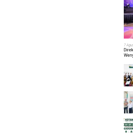
7 Agu
Dire
Weny
202