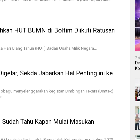
ahkan HUT BUMN di Boltim Diikuti Ratusan
ka Hari Ulang Tahun (HUT) Badan Usaha Milik Negara…
7 
Di
Ko
elar, Sekda Jabarkan Hal Penting ini ke
In
obagu menyelenggarakan kegiatan Bimbingan Teknis (Bimtek)
an…
, Sudah Tahu Kapan Mulai Masukan
A) kembali digelar oleh Pemerintah Kotamobagu di tahun 2023.