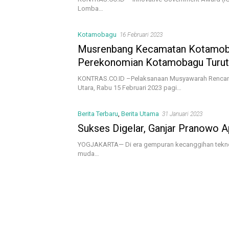
Lomba…
Kotamobagu
16 Februari 2023
Musrenbang Kecamatan Kotamobag
Perekonomian Kotamobagu Turut
KONTRAS.CO.ID –Pelaksanaan Musyawarah Renca
Utara, Rabu 15 Februari 2023 pagi…
Berita Terbaru
,
Berita Utama
31 Januari 2023
Sukses Digelar, Ganjar Pranowo 
YOGJAKARTA— Di era gempuran kecanggihan teknol
muda…