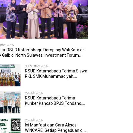
stus 2026
ktur RSUD Kotamobagu Dampingi Wali Kota dr.
 Gaib di North Sulawesi Investment Forum
6
3 Agustus 2026
RSUD Kotamobagu Terima Siswa
PKL SMK Muhammadiyah,
Perkuat Sinergi Dunia Pendidikan
dan Layanan Kesehatan
29 Juli 2026
RSUD Kotamobagu Terima
Kunker Kancab BPJS Tondano,
Tinjau Pelayanan dan Perkuat
Sinergi Wujudkan UHC
26 Juli 2026
Ini Manfaat dan Cara Akses
WINCARE, Setiap Pengaduan di