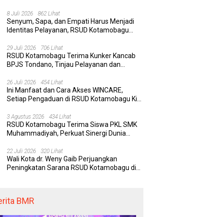
Rumah Sakit yang Aman, Nyaman, dan
Berkualitas
8 Juli 2026
862 Lihat
Senyum, Sapa, dan Empati Harus Menjadi
Identitas Pelayanan, RSUD Kotamobagu
Minta Nakes Terapkan Komunikasi Efektif
 Kotamobagu Hadirkan
Delapan Belas Tahun Bolaang
Wa
29 Juli 2026
706 Lihat
RE, Terobosan Digital
Mongondow Selatan: Jejak
P
RSUD Kotamobagu Terima Kunker Kancab
 Pengaduan Masyarakat
Seorang Bunda Pembaharu dan
S
BPJS Tondano, Tinjau Pelayanan dan
egawai yang Cepat,
Sebuah Daerah yang Menolak
K
Perkuat Sinergi Wujudkan UHC
paran, dan Responsif
Tertinggal
K
26 Juli 2026
454 Lihat
Ini Manfaat dan Cara Akses WINCARE,
Setiap Pengaduan di RSUD Kotamobagu Kini
Bisa Dipantau Dan Ditangani dengan Tuntas
3 Agustus 2026
434 Lihat
RSUD Kotamobagu Terima Siswa PKL SMK
Muhammadiyah, Perkuat Sinergi Dunia
Pendidikan dan Layanan Kesehatan
22 Juli 2026
320 Lihat
Wali Kota dr. Weny Gaib Perjuangkan
Peningkatan Sarana RSUD Kotamobagu di
Kemenkes RI, Demi Pelayanan Kesehatan
yang Lebih Modern
erita BMR