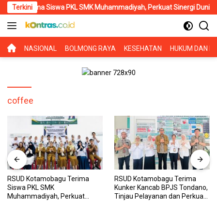
Langsung
erima Siswa PKL SMK Muhammadiyah, Perkuat Sinergi Dunia Pendidi
Terkini
ke
konten
BERANDA
NASIONAL
BOLMONG RAYA
KESEHATAN
HUKUM DAN KR
coffee
RSUD Kotamobagu Terima
RSUD Kotamobagu Terima
Siswa PKL SMK
Kunker Kancab BPJS Tondano,
Muhammadiyah, Perkuat
Tinjau Pelayanan dan Perkuat
Sinergi Dunia Pendidikan dan
Sinergi Wujudkan UHC
Layanan Kesehatan