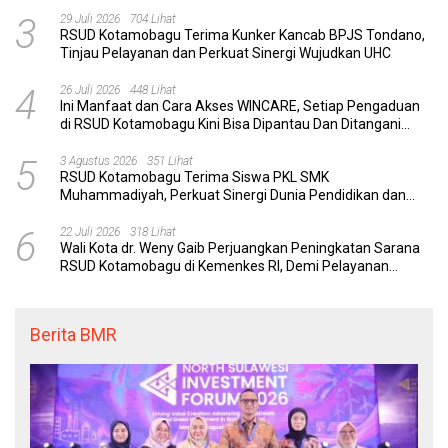
Komunikasi Efektif
3
29 Juli 2026
704 Lihat
RSUD Kotamobagu Terima Kunker Kancab BPJS Tondano,
Tinjau Pelayanan dan Perkuat Sinergi Wujudkan UHC
4
26 Juli 2026
448 Lihat
Ini Manfaat dan Cara Akses WINCARE, Setiap Pengaduan
di RSUD Kotamobagu Kini Bisa Dipantau Dan Ditangani
dengan Tuntas
5
3 Agustus 2026
351 Lihat
RSUD Kotamobagu Terima Siswa PKL SMK
Muhammadiyah, Perkuat Sinergi Dunia Pendidikan dan
Layanan Kesehatan
6
22 Juli 2026
318 Lihat
Wali Kota dr. Weny Gaib Perjuangkan Peningkatan Sarana
RSUD Kotamobagu di Kemenkes RI, Demi Pelayanan
Kesehatan yang Lebih Modern
Berita BMR