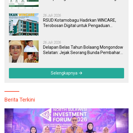
Kini Bisa Dipantau Dan Ditangani dengan
Tuntas
26 Juli 2026
RSUD Kotamobagu Hadirkan WINCARE,
Terobosan Digital untuk Pengaduan
Masyarakat dan Pegawai yang Cepat,
Transparan, dan Responsif
26 Juli 2026
Delapan Belas Tahun Bolaang Mongondow
Selatan: Jejak Seorang Bunda Pembaharu
dan Sebuah Daerah yang Menolak
Tertinggal
Selengkapnya
Berita Terkini