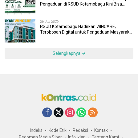
Pengaduan di RSUD Kotamobagu Kini Bisa
Dipantau Dan Ditangani dengan Tuntas
26 Juli 2026
RSUD Kotamobagu Hadirkan WINCARE,
Terobosan Digital untuk Pengaduan Masyarakat
dan Pegawai yang Cepat, Transparan, dan
Responsif
Selengkapnya
Indeks
Kode Etik
Redaksi
Kontak
Pedoman Media Siber
Info Iklan
Tentang Kami