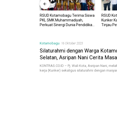
RSUD Kotamobagu Terima Siswa
RSUD Ko
UD Kotamobagu
PKL SMK Muhammadiyah,
Kunker K
i Kota dr. Weny Gaib
Perkuat Sinergi Dunia Pendidikan
Tinjau P
awesi Investment
dan Layanan Kesehatan
Sinergi 
Kotamobagu
16 Oktober 2023
Silaturahmi dengan Warga Kotam
Selatan, Asripan Nani Cerita Masa
Lapangan Kopandakan Jadi Saksi
KONTRAS.CO.ID – Pj. Wali Kota, Asripan Nani, mel
kerja (Kunker) sekaligus silaturahmi dengan masya