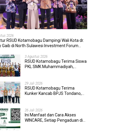
stus 2026
ktur RSUD Kotamobagu Dampingi Wali Kota dr.
 Gaib di North Sulawesi Investment Forum
6
3 Agustus 2026
RSUD Kotamobagu Terima Siswa
PKL SMK Muhammadiyah,
Perkuat Sinergi Dunia Pendidikan
dan Layanan Kesehatan
29 Juli 2026
RSUD Kotamobagu Terima
Kunker Kancab BPJS Tondano,
Tinjau Pelayanan dan Perkuat
Sinergi Wujudkan UHC
26 Juli 2026
Ini Manfaat dan Cara Akses
WINCARE, Setiap Pengaduan di
RSUD Kotamobagu Kini Bisa
Dipantau Dan Ditangani dengan