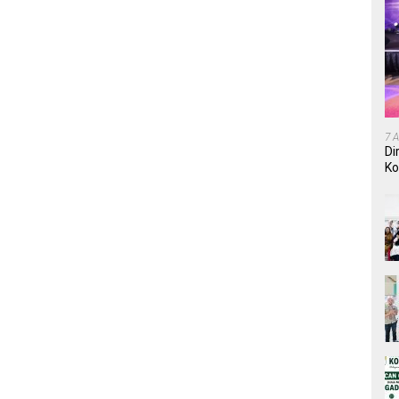
7 
Di
Ko
In