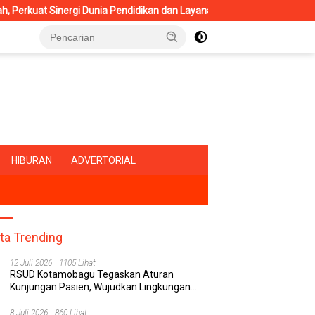
rgi Dunia Pendidikan dan Layanan Kesehatan
RSUD Kotamob
HIBURAN
ADVERTORIAL
ita Trending
12 Juli 2026
1105 Lihat
RSUD Kotamobagu Tegaskan Aturan
Kunjungan Pasien, Wujudkan Lingkungan
Rumah Sakit yang Aman, Nyaman, dan
Berkualitas
8 Juli 2026
860 Lihat