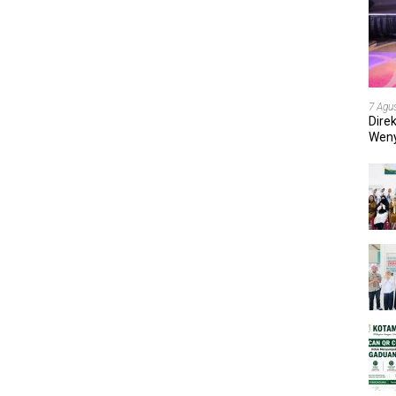
7 Agu
Dire
Weny
202