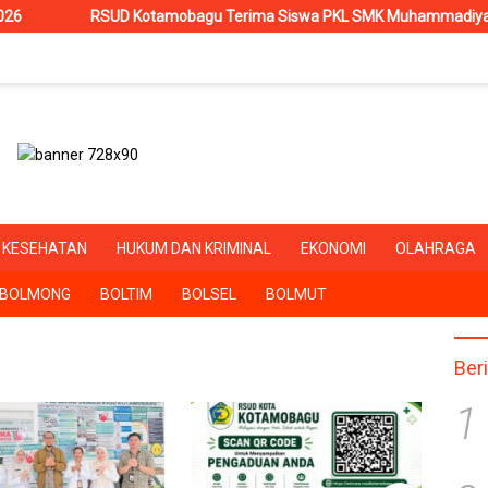
RSUD Kotamobagu Terima Siswa PKL SMK Muhammadiyah, Perkuat Sine
KESEHATAN
HUKUM DAN KRIMINAL
EKONOMI
OLAHRAGA
BOLMONG
BOLTIM
BOLSEL
BOLMUT
Ber
1