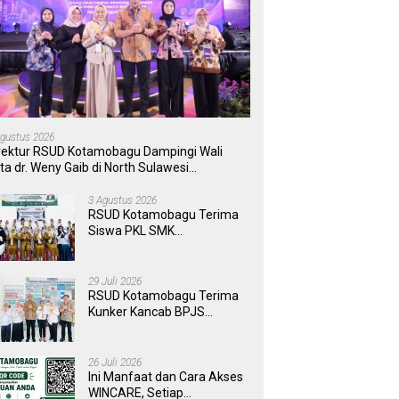
Agustus 2026
rektur RSUD Kotamobagu Dampingi Wali
ta dr. Weny Gaib di North Sulawesi
vestment Forum 2026
3 Agustus 2026
RSUD Kotamobagu Terima
Siswa PKL SMK
Muhammadiyah, Perkuat
Sinergi Dunia Pendidikan
dan Layanan Kesehatan
29 Juli 2026
RSUD Kotamobagu Terima
Kunker Kancab BPJS
Tondano, Tinjau Pelayanan
dan Perkuat Sinergi
Wujudkan UHC
26 Juli 2026
Ini Manfaat dan Cara Akses
WINCARE, Setiap