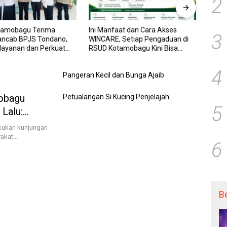
2
tamobagu Terima
Ini Manfaat dan Cara Akses
RSUD
3
ancab BPJS Tondano,
WINCARE, Setiap Pengaduan di
WINCA
elayanan dan Perkuat
RSUD Kotamobagu Kini Bisa
untuk
Wujudkan UHC
Dipantau Dan Ditangani dengan
dan P
Tuntas
Trans
4
Pangeran Kecil dan Bunga Ajaib
obagu
Petualangan Si Kucing Penjelajah
5
 Lalu:
akukan kunjungan
rakat…
6
B