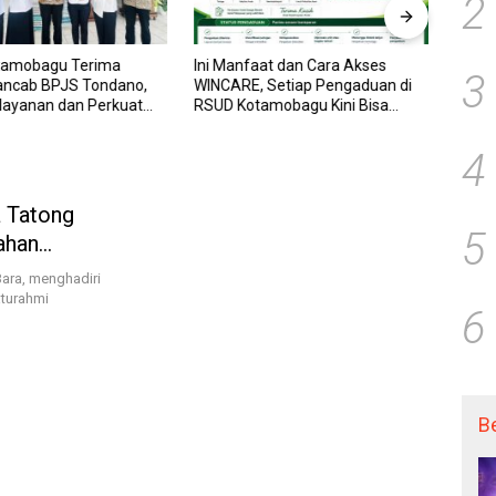
2
tamobagu Terima
Ini Manfaat dan Cara Akses
RSUD
3
ancab BPJS Tondano,
WINCARE, Setiap Pengaduan di
WINCA
elayanan dan Perkuat
RSUD Kotamobagu Kini Bisa
untuk
Wujudkan UHC
Dipantau Dan Ditangani dengan
dan P
Tuntas
Trans
4
a Tatong
5
ahan
pes
ara, menghadiri
turahmi
6
B