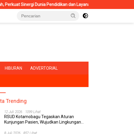
gi Dunia Pendidikan dan Layanan Kesehatan
RSUD Kotamoba
HIBURAN
ADVERTORIAL
ita Trending
12 Juli 2026
1099 Lihat
RSUD Kotamobagu Tegaskan Aturan
Kunjungan Pasien, Wujudkan Lingkungan
Rumah Sakit yang Aman, Nyaman, dan
Berkualitas
8 Juli 2026
852 Lihat