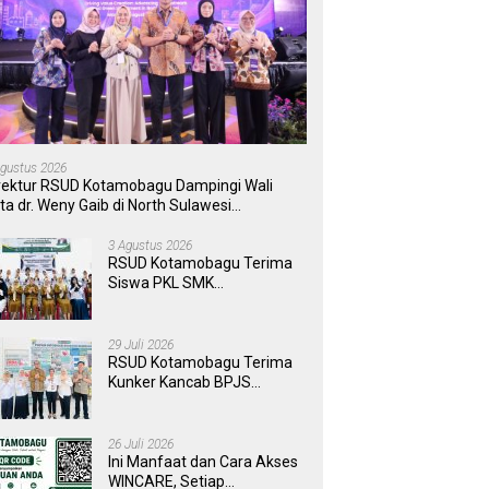
Agustus 2026
rektur RSUD Kotamobagu Dampingi Wali
ta dr. Weny Gaib di North Sulawesi
vestment Forum 2026
3 Agustus 2026
RSUD Kotamobagu Terima
Siswa PKL SMK
Muhammadiyah, Perkuat
Sinergi Dunia Pendidikan
dan Layanan Kesehatan
29 Juli 2026
RSUD Kotamobagu Terima
Kunker Kancab BPJS
Tondano, Tinjau Pelayanan
dan Perkuat Sinergi
Wujudkan UHC
26 Juli 2026
Ini Manfaat dan Cara Akses
WINCARE, Setiap