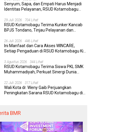
Senyum, Sapa, dan Empati Harus Menjadi
Identitas Pelayanan, RSUD Kotamobagu
Minta Nakes Terapkan Komunikasi Efektif
 Kotamobagu Hadirkan
Delapan Belas Tahun Bolaang
Wa
29 Juli 2026
704 Lihat
RE, Terobosan Digital
Mongondow Selatan: Jejak
P
RSUD Kotamobagu Terima Kunker Kancab
 Pengaduan Masyarakat
Seorang Bunda Pembaharu dan
S
BPJS Tondano, Tinjau Pelayanan dan
egawai yang Cepat,
Sebuah Daerah yang Menolak
K
Perkuat Sinergi Wujudkan UHC
paran, dan Responsif
Tertinggal
K
26 Juli 2026
446 Lihat
Ini Manfaat dan Cara Akses WINCARE,
Setiap Pengaduan di RSUD Kotamobagu Kini
Bisa Dipantau Dan Ditangani dengan Tuntas
3 Agustus 2026
344 Lihat
RSUD Kotamobagu Terima Siswa PKL SMK
Muhammadiyah, Perkuat Sinergi Dunia
Pendidikan dan Layanan Kesehatan
22 Juli 2026
317 Lihat
Wali Kota dr. Weny Gaib Perjuangkan
Peningkatan Sarana RSUD Kotamobagu di
Kemenkes RI, Demi Pelayanan Kesehatan
yang Lebih Modern
erita BMR