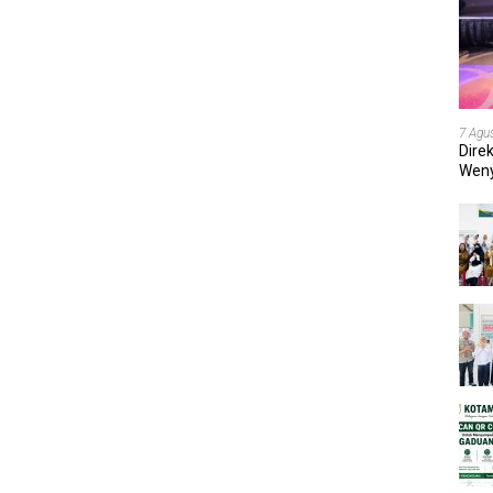
7 Agu
Dire
Weny
202