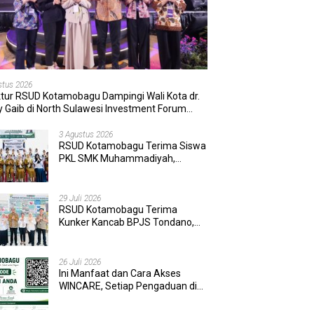
stus 2026
ktur RSUD Kotamobagu Dampingi Wali Kota dr.
 Gaib di North Sulawesi Investment Forum
6
3 Agustus 2026
RSUD Kotamobagu Terima Siswa
PKL SMK Muhammadiyah,
Perkuat Sinergi Dunia Pendidikan
dan Layanan Kesehatan
29 Juli 2026
RSUD Kotamobagu Terima
Kunker Kancab BPJS Tondano,
Tinjau Pelayanan dan Perkuat
Sinergi Wujudkan UHC
26 Juli 2026
Ini Manfaat dan Cara Akses
WINCARE, Setiap Pengaduan di
RSUD Kotamobagu Kini Bisa
Dipantau Dan Ditangani dengan