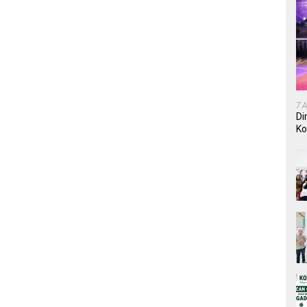
7 
Di
Ko
In