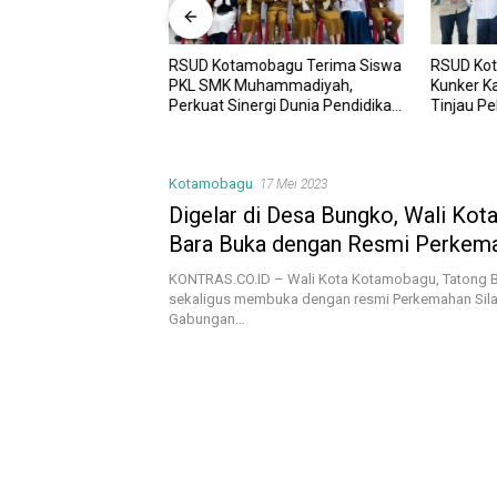
RSUD Kotamobagu Terima Siswa
RSUD Ko
UD Kotamobagu
PKL SMK Muhammadiyah,
Kunker K
i Kota dr. Weny Gaib
Perkuat Sinergi Dunia Pendidikan
Tinjau P
awesi Investment
dan Layanan Kesehatan
Sinergi 
Kotamobagu
17 Mei 2023
Digelar di Desa Bungko, Wali Kot
Bara Buka dengan Resmi Perkem
Gabungan dan Wisuda Santri Pon
KONTRAS.CO.ID – Wali Kota Kotamobagu, Tatong B
Assalam Manado
sekaligus membuka dengan resmi Perkemahan Sila
Gabungan…