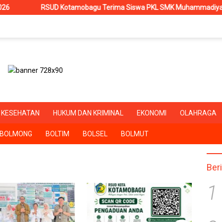
SUD Kotamobagu Terima Siswa PKL SMK Muhammadiyah, Perkuat Siner
KESEHATAN
HUKUM DAN KRIMINAL
EKONOMI
OLAHRAGA
BOLMONG
BOLTIM
BOLSEL
BOLMUT
Ber
1