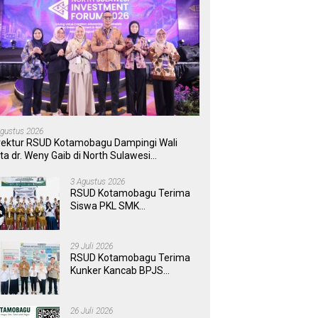
Agustus 2026
rektur RSUD Kotamobagu Dampingi Wali
ta dr. Weny Gaib di North Sulawesi
vestment Forum 2026
3 Agustus 2026
RSUD Kotamobagu Terima
Siswa PKL SMK
Muhammadiyah, Perkuat
Sinergi Dunia Pendidikan
dan Layanan Kesehatan
29 Juli 2026
RSUD Kotamobagu Terima
Kunker Kancab BPJS
Tondano, Tinjau Pelayanan
dan Perkuat Sinergi
Wujudkan UHC
26 Juli 2026