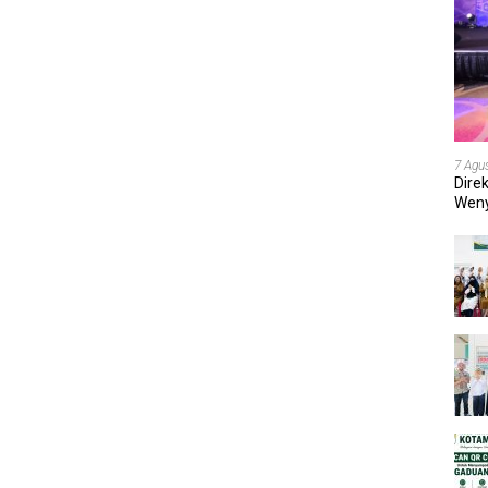
7 Agu
Dire
Weny
202