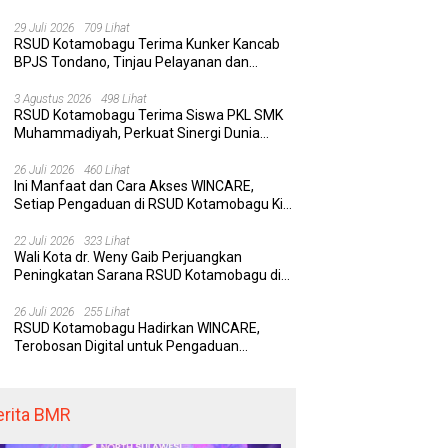
Rumah Sakit yang Aman, Nyaman, dan
Berkualitas
29 Juli 2026
709 Lihat
RSUD Kotamobagu Terima Kunker Kancab
BPJS Tondano, Tinjau Pelayanan dan
Perkuat Sinergi Wujudkan UHC
 Kotamobagu Hadirkan
Delapan Belas Tahun Bolaang
Wa
3 Agustus 2026
498 Lihat
RE, Terobosan Digital
Mongondow Selatan: Jejak
P
RSUD Kotamobagu Terima Siswa PKL SMK
 Pengaduan Masyarakat
Seorang Bunda Pembaharu dan
S
Muhammadiyah, Perkuat Sinergi Dunia
egawai yang Cepat,
Sebuah Daerah yang Menolak
K
Pendidikan dan Layanan Kesehatan
paran, dan Responsif
Tertinggal
K
26 Juli 2026
460 Lihat
Ini Manfaat dan Cara Akses WINCARE,
Setiap Pengaduan di RSUD Kotamobagu Kini
Bisa Dipantau Dan Ditangani dengan Tuntas
22 Juli 2026
323 Lihat
Wali Kota dr. Weny Gaib Perjuangkan
Peningkatan Sarana RSUD Kotamobagu di
Kemenkes RI, Demi Pelayanan Kesehatan
yang Lebih Modern
26 Juli 2026
255 Lihat
RSUD Kotamobagu Hadirkan WINCARE,
Terobosan Digital untuk Pengaduan
Masyarakat dan Pegawai yang Cepat,
Transparan, dan Responsif
erita BMR