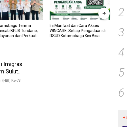
2
tamobagu Terima
Ini Manfaat dan Cara Akses
RSUD
3
ancab BPJS Tondano,
WINCARE, Setiap Pengaduan di
WINCA
elayanan dan Perkuat
RSUD Kotamobagu Kini Bisa
untuk
Wujudkan UHC
Dipantau Dan Ditangani dengan
dan P
Tuntas
Trans
4
 Imigrasi
5
m Sulut
n Makam
i (HBI) Ke-73
6
B