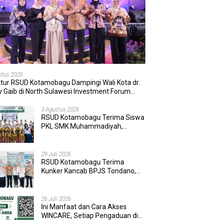
stus 2026
ktur RSUD Kotamobagu Dampingi Wali Kota dr.
 Gaib di North Sulawesi Investment Forum
6
3 Agustus 2026
RSUD Kotamobagu Terima Siswa
PKL SMK Muhammadiyah,
Perkuat Sinergi Dunia Pendidikan
dan Layanan Kesehatan
29 Juli 2026
RSUD Kotamobagu Terima
Kunker Kancab BPJS Tondano,
Tinjau Pelayanan dan Perkuat
Sinergi Wujudkan UHC
26 Juli 2026
Ini Manfaat dan Cara Akses
WINCARE, Setiap Pengaduan di