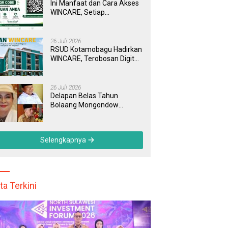
Ini Manfaat dan Cara Akses
WINCARE, Setiap
Pengaduan di RSUD
Kotamobagu Kini Bisa
Dipantau Dan Ditangani
26 Juli 2026
dengan Tuntas
RSUD Kotamobagu Hadirkan
WINCARE, Terobosan Digital
untuk Pengaduan
Masyarakat dan Pegawai
yang Cepat, Transparan, dan
26 Juli 2026
Responsif
Delapan Belas Tahun
Bolaang Mongondow
Selatan: Jejak Seorang
Bunda Pembaharu dan
Sebuah Daerah yang
Selengkapnya
Menolak Tertinggal
ta Terkini