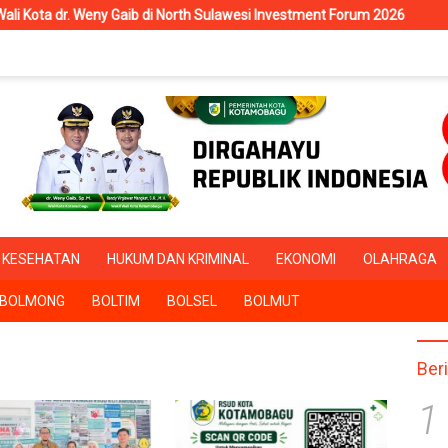
ny Gaib di North Sulawesi Investment Forum 2026
RSUD Kota
KESEHATAN
HUKUM DAN KRIMINAL
EKONOMI
OLAHRAGA
BOLMONG
BOLTIM
BOLSEL
BOLMUT
Ber
1