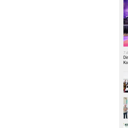
7 
Di
Ko
In