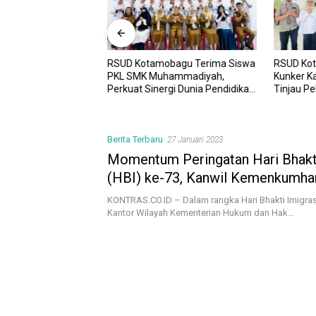
RSUD Kotamobagu Terima Siswa
RSUD Ko
UD Kotamobagu
PKL SMK Muhammadiyah,
Kunker K
i Kota dr. Weny Gaib
Perkuat Sinergi Dunia Pendidikan
Tinjau P
awesi Investment
dan Layanan Kesehatan
Sinergi 
Berita Terbaru
27 Januari 2023
Momentum Peringatan Hari Bhakti
(HBI) ke-73, Kanwil Kemenkumha
Ziarah dan Tabur Bunga di Tama
KONTRAS.CO.ID – Dalam rangka Hari Bhakti Imigras
Pahlawan Kairagi Manado
Kantor Wilayah Kementerian Hukum dan Hak…