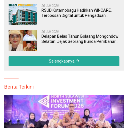
26 Juli 2026
RSUD Kotamobagu Hadirkan WINCARE,
Terobosan Digital untuk Pengaduan
Masyarakat dan Pegawai yang Cepat,
Transparan, dan Responsif
26 Juli 2026
Delapan Belas Tahun Bolaang Mongondow
Selatan: Jejak Seorang Bunda Pembaharu
dan Sebuah Daerah yang Menolak
Tertinggal
Selengkapnya
Berita Terkini