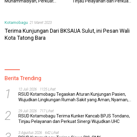
Muhammadiyah, Perkuat
Tinjau Pelayanan dan Perkuat
Sinergi Dunia Pendidikan dan
Sinergi Wujudkan UHC
Layanan Kesehatan
Kotamobagu
21 Maret 2023
Terima Kunjungan Dari BKSAUA Sulut, ini Pesan Wali
Kota Tatong Bara
Berita Trending
1
12 Juli 2026
1125 Lihat
RSUD Kotamobagu Tegaskan Aturan Kunjungan Pasien,
Wujudkan Lingkungan Rumah Sakit yang Aman, Nyaman,
dan Berkualitas
2
29 Juli 2026
717 Lihat
RSUD Kotamobagu Terima Kunker Kancab BPJS Tondano,
Tinjau Pelayanan dan Perkuat Sinergi Wujudkan UHC
3 Agustus 2026
642 Lihat