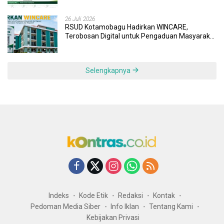
26 Juli 2026
RSUD Kotamobagu Hadirkan WINCARE,
Terobosan Digital untuk Pengaduan Masyarakat
dan Pegawai yang Cepat, Transparan, dan
Responsif
Selengkapnya
Indeks
Kode Etik
Redaksi
Kontak
Pedoman Media Siber
Info Iklan
Tentang Kami
Kebijakan Privasi