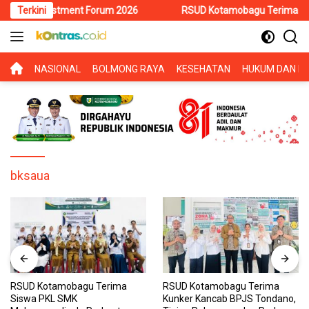
Langsung
i Investment Forum 2026
Terkini
RSUD Kotamobagu Terima Siswa PKL
ke
konten
BERANDA
NASIONAL
BOLMONG RAYA
KESEHATAN
HUKUM DAN KR
bksaua
RSUD Kotamobagu Terima
RSUD Kotamobagu Terima
Siswa PKL SMK
Kunker Kancab BPJS Tondano,