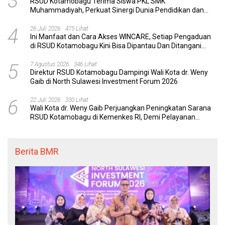
3
RSUD Kotamobagu Terima Siswa PKL SMK
Muhammadiyah, Perkuat Sinergi Dunia Pendidikan dan
Layanan Kesehatan
4
26 Juli 2026
475 Lihat
Ini Manfaat dan Cara Akses WINCARE, Setiap Pengaduan
di RSUD Kotamobagu Kini Bisa Dipantau Dan Ditangani
dengan Tuntas
5
7 Agustus 2026
346 Lihat
Direktur RSUD Kotamobagu Dampingi Wali Kota dr. Weny
Gaib di North Sulawesi Investment Forum 2026
6
22 Juli 2026
330 Lihat
Wali Kota dr. Weny Gaib Perjuangkan Peningkatan Sarana
RSUD Kotamobagu di Kemenkes RI, Demi Pelayanan
Kesehatan yang Lebih Modern
Berita BMR