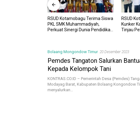
RSUD Kotamobagu Terima Siswa
RSUD Ko
UD Kotamobagu
PKL SMK Muhammadiyah,
Kunker K
i Kota dr. Weny Gaib
Perkuat Sinergi Dunia Pendidikan
Tinjau P
awesi Investment
dan Layanan Kesehatan
Sinergi 
Bolaang Mongondow Timur
20 Desember 2023
Pemdes Tangaton Salurkan Bantu
Kepada Kelompok Tani
KONTRAS.CO.ID – Pemerintah Desa (Pemdes) Tang
Modayag Barat, Kabupaten Bolaang Kongondow Ti
menyalurkan…