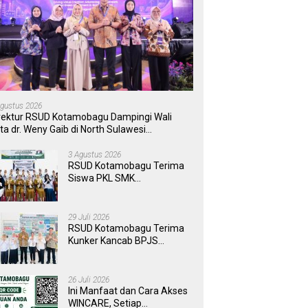
Agustus 2026
rektur RSUD Kotamobagu Dampingi Wali
ta dr. Weny Gaib di North Sulawesi
vestment Forum 2026
3 Agustus 2026
RSUD Kotamobagu Terima
Siswa PKL SMK
Muhammadiyah, Perkuat
Sinergi Dunia Pendidikan
dan Layanan Kesehatan
29 Juli 2026
RSUD Kotamobagu Terima
Kunker Kancab BPJS
Tondano, Tinjau Pelayanan
dan Perkuat Sinergi
Wujudkan UHC
26 Juli 2026
Ini Manfaat dan Cara Akses
WINCARE, Setiap