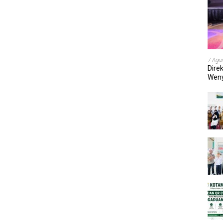
7 Agu
Dire
Weny
202