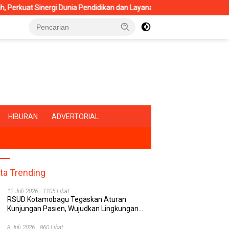
gi Dunia Pendidikan dan Layanan Kesehatan
RSUD Kotamoba
HIBURAN
ADVERTORIAL
ita Trending
12 Juli 2026
1105 Lihat
RSUD Kotamobagu Tegaskan Aturan
Kunjungan Pasien, Wujudkan Lingkungan
Rumah Sakit yang Aman, Nyaman, dan
Berkualitas
8 Juli 2026
860 Lihat