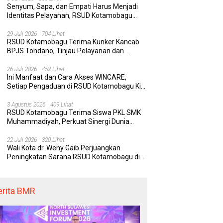
Senyum, Sapa, dan Empati Harus Menjadi
Identitas Pelayanan, RSUD Kotamobagu
Minta Nakes Terapkan Komunikasi Efektif
 Kotamobagu Hadirkan
Delapan Belas Tahun Bolaang
Wa
29 Juli 2026
704 Lihat
RE, Terobosan Digital
Mongondow Selatan: Jejak
P
RSUD Kotamobagu Terima Kunker Kancab
 Pengaduan Masyarakat
Seorang Bunda Pembaharu dan
S
BPJS Tondano, Tinjau Pelayanan dan
egawai yang Cepat,
Sebuah Daerah yang Menolak
K
Perkuat Sinergi Wujudkan UHC
paran, dan Responsif
Tertinggal
K
26 Juli 2026
452 Lihat
Ini Manfaat dan Cara Akses WINCARE,
Setiap Pengaduan di RSUD Kotamobagu Kini
Bisa Dipantau Dan Ditangani dengan Tuntas
3 Agustus 2026
409 Lihat
RSUD Kotamobagu Terima Siswa PKL SMK
Muhammadiyah, Perkuat Sinergi Dunia
Pendidikan dan Layanan Kesehatan
22 Juli 2026
320 Lihat
Wali Kota dr. Weny Gaib Perjuangkan
Peningkatan Sarana RSUD Kotamobagu di
Kemenkes RI, Demi Pelayanan Kesehatan
yang Lebih Modern
erita BMR