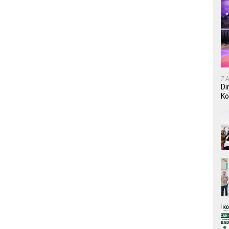
7 
Di
Ko
In