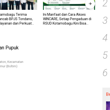
2
tamobagu Terima
Ini Manfaat dan Cara Akses
RSUD
3
ancab BPJS Tondano,
WINCARE, Setiap Pengaduan di
WINCA
elayanan dan Perkuat
RSUD Kotamobagu Kini Bisa
untuk
Wujudkan UHC
Dipantau Dan Ditangani dengan
dan P
Tuntas
Trans
4
an Pupuk
5
aton, Kecamatan
mur (Boltim)
6
B