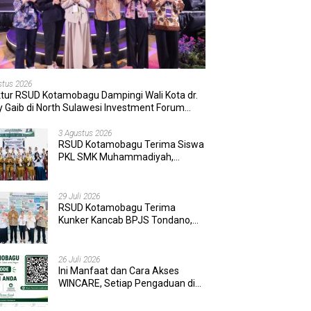
stus 2026
ktur RSUD Kotamobagu Dampingi Wali Kota dr.
 Gaib di North Sulawesi Investment Forum
6
3 Agustus 2026
RSUD Kotamobagu Terima Siswa
PKL SMK Muhammadiyah,
Perkuat Sinergi Dunia Pendidikan
dan Layanan Kesehatan
29 Juli 2026
RSUD Kotamobagu Terima
Kunker Kancab BPJS Tondano,
Tinjau Pelayanan dan Perkuat
Sinergi Wujudkan UHC
26 Juli 2026
Ini Manfaat dan Cara Akses
WINCARE, Setiap Pengaduan di
RSUD Kotamobagu Kini Bisa
Dipantau Dan Ditangani dengan