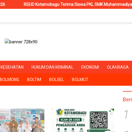
SUD Kotamobagu Terima Siswa PKL SMK Muhammadiyah, Perkuat Siner
KESEHATAN
HUKUM DAN KRIMINAL
EKONOMI
OLAHRAGA
BOLMONG
BOLTIM
BOLSEL
BOLMUT
Ber
1