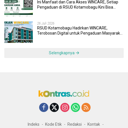
Ini Manfaat dan Cara Akses WINCARE, Setiap
Pengaduan di RSUD Kotamobagu Kini Bisa
Dipantau Dan Ditangani dengan Tuntas
26 Juli 2026
RSUD Kotamobagu Hadirkan WINCARE,
Terobosan Digital untuk Pengaduan Masyarakat
dan Pegawai yang Cepat, Transparan, dan
Responsif
Selengkapnya
Indeks
Kode Etik
Redaksi
Kontak