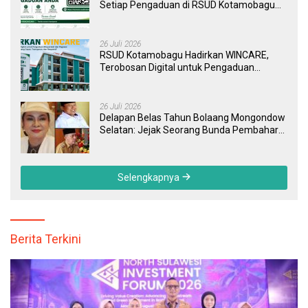
Setiap Pengaduan di RSUD Kotamobagu
Kini Bisa Dipantau Dan Ditangani dengan
Tuntas
26 Juli 2026
RSUD Kotamobagu Hadirkan WINCARE,
Terobosan Digital untuk Pengaduan
Masyarakat dan Pegawai yang Cepat,
Transparan, dan Responsif
26 Juli 2026
Delapan Belas Tahun Bolaang Mongondow
Selatan: Jejak Seorang Bunda Pembaharu
dan Sebuah Daerah yang Menolak
Tertinggal
Selengkapnya
Berita Terkini