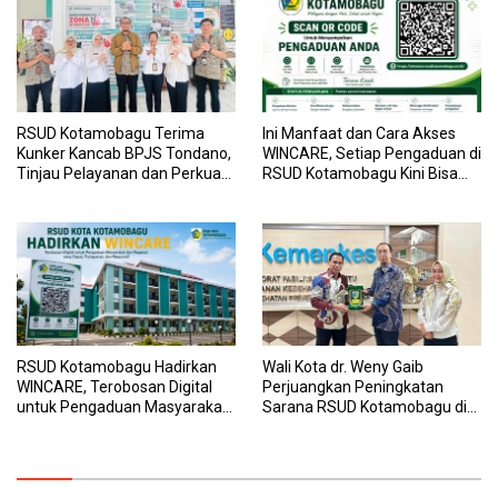
RSUD Kotamobagu Terima
Ini Manfaat dan Cara Akses
Kunker Kancab BPJS Tondano,
WINCARE, Setiap Pengaduan di
Tinjau Pelayanan dan Perkuat
RSUD Kotamobagu Kini Bisa
Sinergi Wujudkan UHC
Dipantau Dan Ditangani
dengan Tuntas
RSUD Kotamobagu Hadirkan
Wali Kota dr. Weny Gaib
WINCARE, Terobosan Digital
Perjuangkan Peningkatan
untuk Pengaduan Masyarakat
Sarana RSUD Kotamobagu di
dan Pegawai yang Cepat,
Kemenkes RI, Demi Pelayanan
Transparan, dan Responsif
Kesehatan yang Lebih Modern