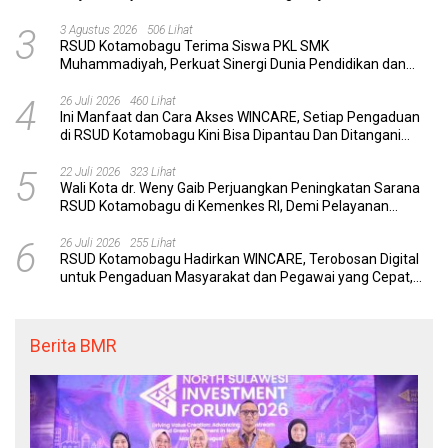
3
3 Agustus 2026
506 Lihat
RSUD Kotamobagu Terima Siswa PKL SMK
Muhammadiyah, Perkuat Sinergi Dunia Pendidikan dan
Layanan Kesehatan
4
26 Juli 2026
460 Lihat
Ini Manfaat dan Cara Akses WINCARE, Setiap Pengaduan
di RSUD Kotamobagu Kini Bisa Dipantau Dan Ditangani
dengan Tuntas
5
22 Juli 2026
323 Lihat
Wali Kota dr. Weny Gaib Perjuangkan Peningkatan Sarana
RSUD Kotamobagu di Kemenkes RI, Demi Pelayanan
Kesehatan yang Lebih Modern
6
26 Juli 2026
255 Lihat
RSUD Kotamobagu Hadirkan WINCARE, Terobosan Digital
untuk Pengaduan Masyarakat dan Pegawai yang Cepat,
Transparan, dan Responsif
Berita BMR