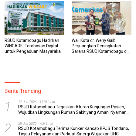
RSUD Kotamobagu Hadirkan
Wali Kota dr. Weny Gaib
WINCARE, Terobosan Digital
Perjuangkan Peningkatan
untuk Pengaduan Masyarakat
Sarana RSUD Kotamobagu di
dan Pegawai yang Cepat,
Kemenkes RI, Demi Pelayanan
Transparan, dan Responsif
Kesehatan yang Lebih Modern
Berita Trending
1
12 Juli 2026
1110 Lihat
RSUD Kotamobagu Tegaskan Aturan Kunjungan Pasien,
Wujudkan Lingkungan Rumah Sakit yang Aman, Nyaman,
dan Berkualitas
2
29 Juli 2026
709 Lihat
RSUD Kotamobagu Terima Kunker Kancab BPJS Tondano,
Tinjau Pelayanan dan Perkuat Sinergi Wujudkan UHC