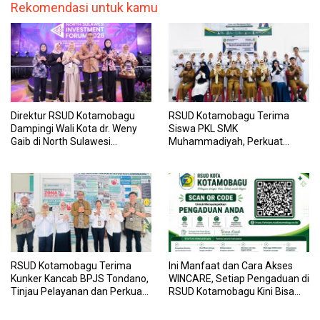
Rekomendasi untuk kamu
Direktur RSUD Kotamobagu
RSUD Kotamobagu Terima
Dampingi Wali Kota dr. Weny
Siswa PKL SMK
Gaib di North Sulawesi
Muhammadiyah, Perkuat
Investment Forum 2026
Sinergi Dunia Pendidikan dan
Layanan Kesehatan
RSUD Kotamobagu Terima
Ini Manfaat dan Cara Akses
Kunker Kancab BPJS Tondano,
WINCARE, Setiap Pengaduan di
Tinjau Pelayanan dan Perkuat
RSUD Kotamobagu Kini Bisa
Sinergi Wujudkan UHC
Dipantau Dan Ditangani
dengan Tuntas