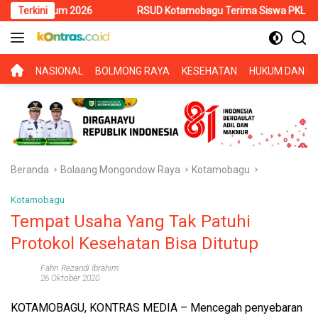
Langsung
um 2026
Terkini
RSUD Kotamobagu Terima Siswa PKL SMK Muhammadiya
ke
konten
BERANDA
NASIONAL
BOLMONG RAYA
KESEHATAN
HUKUM DAN KR
Beranda
Bolaang Mongondow Raya
Kotamobagu
Kotamobagu
Tempat Usaha Yang Tak Patuhi
Protokol Kesehatan Bisa Ditutup
Fahri Rezandi Ibrahim
26 Oktober 2020
KOTAMOBAGU, KONTRAS MEDIA – Mencegah penyebaran