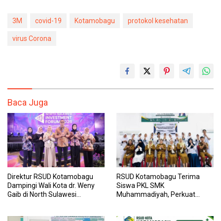
3M
covid-19
Kotamobagu
protokol kesehatan
virus Corona
Baca Juga
Direktur RSUD Kotamobagu
RSUD Kotamobagu Terima
Dampingi Wali Kota dr. Weny
Siswa PKL SMK
Gaib di North Sulawesi
Muhammadiyah, Perkuat
Investment Forum 2026
Sinergi Dunia Pendidikan dan
Layanan Kesehatan