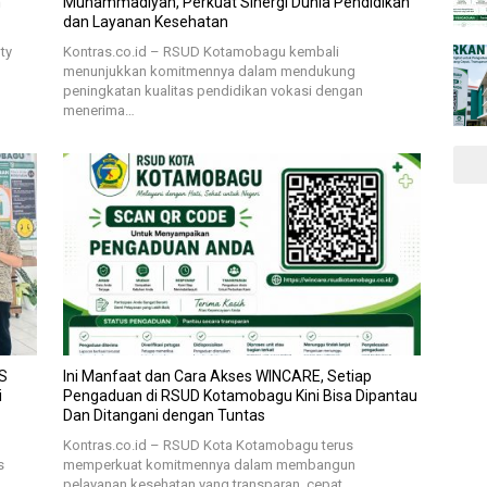
m
Muhammadiyah, Perkuat Sinergi Dunia Pendidikan
dan Layanan Kesehatan
ty
Kontras.co.id – RSUD Kotamobagu kembali
menunjukkan komitmennya dalam mendukung
peningkatan kualitas pendidikan vokasi dengan
menerima…
S
Ini Manfaat dan Cara Akses WINCARE, Setiap
i
Pengaduan di RSUD Kotamobagu Kini Bisa Dipantau
Dan Ditangani dengan Tuntas
Kontras.co.id – RSUD Kota Kotamobagu terus
s
memperkuat komitmennya dalam membangun
pelayanan kesehatan yang transparan, cepat,…