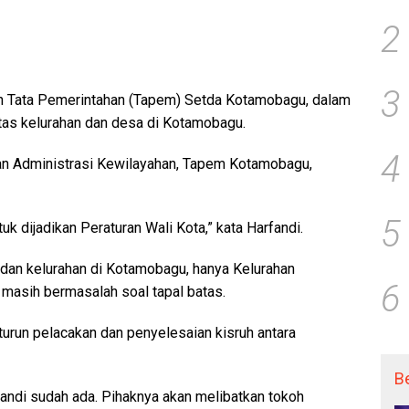
2
3
n Tata Pemerintahan (Tapem) Setda Kotamobagu, dalam
tas kelurahan dan desa di Kotamobagu.
4
an Administrasi Kewilayahan, Tapem Kotamobagu,
5
uk dijadikan Peraturan Wali Kota,” kata Harfandi.
 dan kelurahan di Kotamobagu, hanya Kelurahan
6
asih bermasalah soal tapal batas.
turun pelacakan dan penyelesaian kisruh antara
B
fandi sudah ada. Pihaknya akan melibatkan tokoh