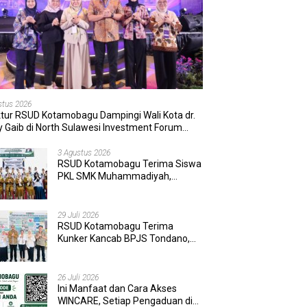
stus 2026
ktur RSUD Kotamobagu Dampingi Wali Kota dr.
 Gaib di North Sulawesi Investment Forum
6
3 Agustus 2026
RSUD Kotamobagu Terima Siswa
PKL SMK Muhammadiyah,
Perkuat Sinergi Dunia Pendidikan
dan Layanan Kesehatan
29 Juli 2026
RSUD Kotamobagu Terima
Kunker Kancab BPJS Tondano,
Tinjau Pelayanan dan Perkuat
Sinergi Wujudkan UHC
26 Juli 2026
Ini Manfaat dan Cara Akses
WINCARE, Setiap Pengaduan di