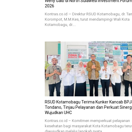
Weny Gaib di North Sulawesi Investment Foru
2026
Kontras.co.id — Direktur RSUD Kotamobagu, dr. Tan
Korompot, M.M.Kes, turut mendampingi Wali Kota
Kotamobagu, dr….
RSUD Kotamobagu Terima Kunker Kancab BPJ
Tondano, Tinjau Pelayanan dan Perkuat Sinerg
Wujudkan UHC
Kontras.co.id – Komitmen memperkuat pelayanan
kesehatan bagi masyarakat Kota Kotamobagu teru
diwujudkan melalui langkah nyata….