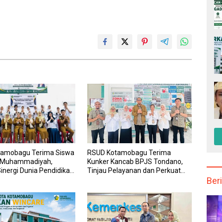
amobagu Terima Siswa
RSUD Kotamobagu Terima
 Muhammadiyah,
Kunker Kancab BPJS Tondano,
inergi Dunia Pendidikan
Tinjau Pelayanan dan Perkuat
nan Kesehatan
Sinergi Wujudkan UHC
Beri