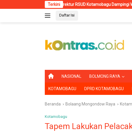
Langsung
Direktur RSUD Kotamobagu Dampingi Wali Kota dr. Weny Gaib 
Terkini
ke
Daftar Isi
konten
B
NASIONAL
BOLMONG RAYA
E
R
KOTAMOBAGU
DPRD KOTAMOBAGU
A
N
D
Beranda
Bolaang Mongondow Raya
Kotam
A
Kotamobagu
Tapem Lakukan Pelacak