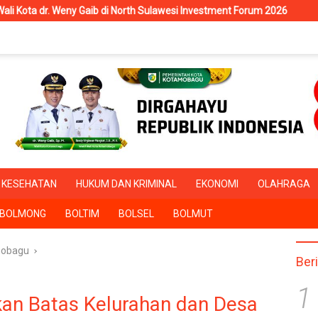
di North Sulawesi Investment Forum 2026
RSUD Kotamobagu T
KESEHATAN
HUKUM DAN KRIMINAL
EKONOMI
OLAHRAGA
BOLMONG
BOLTIM
BOLSEL
BOLMUT
obagu
Ber
1
an Batas Kelurahan dan Desa