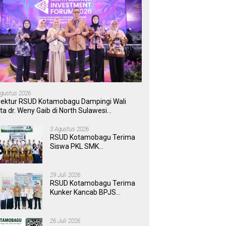
Agustus 2026
rektur RSUD Kotamobagu Dampingi Wali
ta dr. Weny Gaib di North Sulawesi
vestment Forum 2026
3 Agustus 2026
RSUD Kotamobagu Terima
Siswa PKL SMK
Muhammadiyah, Perkuat
Sinergi Dunia Pendidikan
dan Layanan Kesehatan
29 Juli 2026
RSUD Kotamobagu Terima
Kunker Kancab BPJS
Tondano, Tinjau Pelayanan
dan Perkuat Sinergi
Wujudkan UHC
26 Juli 2026