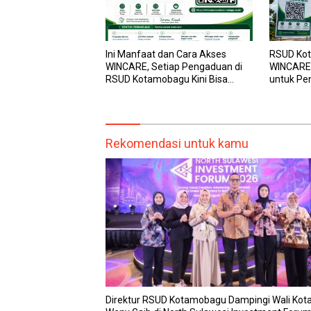
Ini Manfaat dan Cara Akses
RSUD Kot
WINCARE, Setiap Pengaduan di
WINCARE,
RSUD Kotamobagu Kini Bisa
untuk Pe
Dipantau Dan Ditangani dengan
dan Pega
Tuntas
Transpar
Rekomendasi untuk kamu
Direktur RSUD Kotamobagu Dampingi Wali Kota 