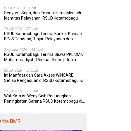
Rumah Sakit yang Aman, Nyaman, dan
Berkualitas
8 Juli 2026
865 Lihat
Senyum, Sapa, dan Empati Harus Menjadi
Identitas Pelayanan, RSUD Kotamobagu
Minta Nakes Terapkan Komunikasi Efektif
29 Juli 2026
707 Lihat
RSUD Kotamobagu Terima Kunker Kancab
BPJS Tondano, Tinjau Pelayanan dan
Perkuat Sinergi Wujudkan UHC
3 Agustus 2026
468 Lihat
RSUD Kotamobagu Terima Siswa PKL SMK
Muhammadiyah, Perkuat Sinergi Dunia
Pendidikan dan Layanan Kesehatan
26 Juli 2026
455 Lihat
Ini Manfaat dan Cara Akses WINCARE,
Setiap Pengaduan di RSUD Kotamobagu Kini
Bisa Dipantau Dan Ditangani dengan Tuntas
22 Juli 2026
321 Lihat
Wali Kota dr. Weny Gaib Perjuangkan
Peningkatan Sarana RSUD Kotamobagu di
Kemenkes RI, Demi Pelayanan Kesehatan
yang Lebih Modern
erita BMR