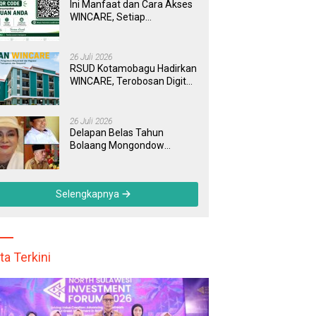
Ini Manfaat dan Cara Akses
WINCARE, Setiap
Pengaduan di RSUD
Kotamobagu Kini Bisa
Dipantau Dan Ditangani
26 Juli 2026
dengan Tuntas
RSUD Kotamobagu Hadirkan
WINCARE, Terobosan Digital
untuk Pengaduan
Masyarakat dan Pegawai
yang Cepat, Transparan, dan
26 Juli 2026
Responsif
Delapan Belas Tahun
Bolaang Mongondow
Selatan: Jejak Seorang
Bunda Pembaharu dan
Sebuah Daerah yang
Selengkapnya
Menolak Tertinggal
ta Terkini