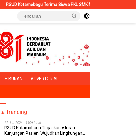
erima Siswa PKL SMK Muhammadiyah, Perkuat Sinergi Dunia Pendidik
HIBURAN
ADVERTORIAL
ita Trending
12 Juli 2026
1109 Lihat
RSUD Kotamobagu Tegaskan Aturan
Kunjungan Pasien, Wujudkan Lingkungan