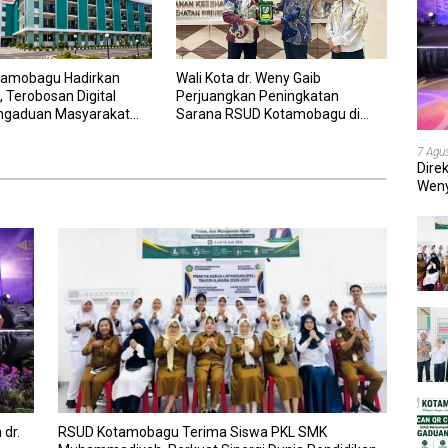
amobagu Hadirkan
Wali Kota dr. Weny Gaib
 Terobosan Digital
Perjuangkan Peningkatan
ngaduan Masyarakat
Sarana RSUD Kotamobagu di
wai yang Cepat,
Kemenkes RI, Demi Pelayanan
an, dan Responsif
Kesehatan yang Lebih Modern
7 Agu
Dire
Weny
202
dr.
RSUD Kotamobagu Terima Siswa PKL SMK