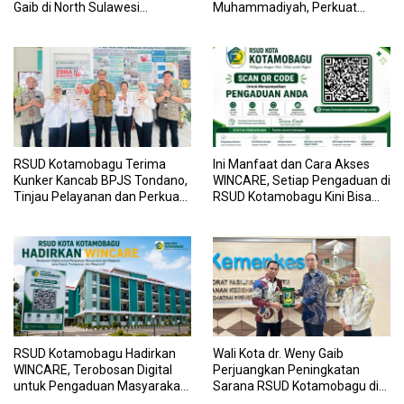
Gaib di North Sulawesi
Muhammadiyah, Perkuat
Investment Forum 2026
Sinergi Dunia Pendidikan dan
Layanan Kesehatan
RSUD Kotamobagu Terima
Ini Manfaat dan Cara Akses
Kunker Kancab BPJS Tondano,
WINCARE, Setiap Pengaduan di
Tinjau Pelayanan dan Perkuat
RSUD Kotamobagu Kini Bisa
Sinergi Wujudkan UHC
Dipantau Dan Ditangani
dengan Tuntas
RSUD Kotamobagu Hadirkan
Wali Kota dr. Weny Gaib
WINCARE, Terobosan Digital
Perjuangkan Peningkatan
untuk Pengaduan Masyarakat
Sarana RSUD Kotamobagu di
dan Pegawai yang Cepat,
Kemenkes RI, Demi Pelayanan