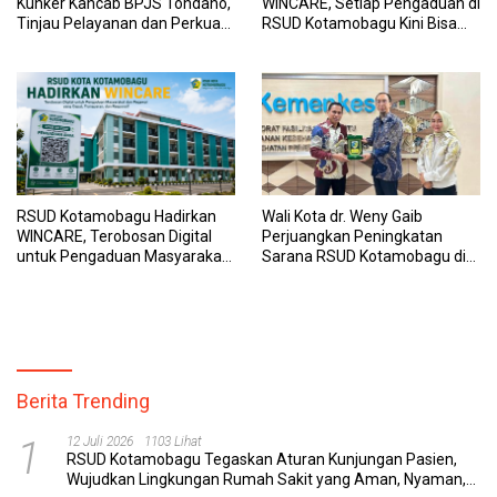
Kunker Kancab BPJS Tondano,
WINCARE, Setiap Pengaduan di
Tinjau Pelayanan dan Perkuat
RSUD Kotamobagu Kini Bisa
Sinergi Wujudkan UHC
Dipantau Dan Ditangani
dengan Tuntas
RSUD Kotamobagu Hadirkan
Wali Kota dr. Weny Gaib
WINCARE, Terobosan Digital
Perjuangkan Peningkatan
untuk Pengaduan Masyarakat
Sarana RSUD Kotamobagu di
dan Pegawai yang Cepat,
Kemenkes RI, Demi Pelayanan
Transparan, dan Responsif
Kesehatan yang Lebih Modern
Berita Trending
1
12 Juli 2026
1103 Lihat
RSUD Kotamobagu Tegaskan Aturan Kunjungan Pasien,
Wujudkan Lingkungan Rumah Sakit yang Aman, Nyaman,