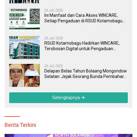
26 Juli 2026
Ini Manfaat dan Cara Akses WINCARE,
Setiap Pengaduan di RSUD Kotamobagu
Kini Bisa Dipantau Dan Ditangani dengan
Tuntas
26 Juli 2026
RSUD Kotamobagu Hadirkan WINCARE,
Terobosan Digital untuk Pengaduan
Masyarakat dan Pegawai yang Cepat,
Transparan, dan Responsif
26 Juli 2026
Delapan Belas Tahun Bolaang Mongondow
Selatan: Jejak Seorang Bunda Pembaharu
dan Sebuah Daerah yang Menolak
Tertinggal
Selengkapnya
Berita Terkini