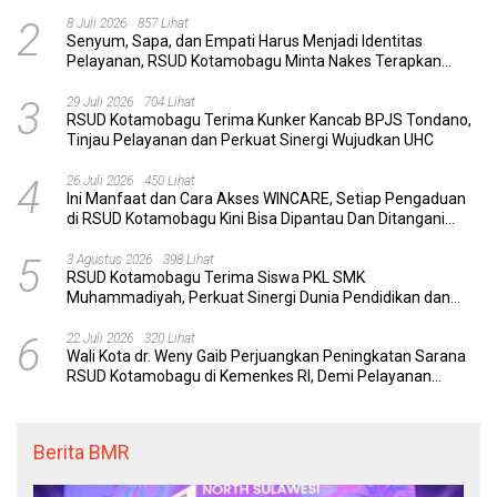
dan Berkualitas
2
8 Juli 2026
857 Lihat
Senyum, Sapa, dan Empati Harus Menjadi Identitas
Pelayanan, RSUD Kotamobagu Minta Nakes Terapkan
Komunikasi Efektif
3
29 Juli 2026
704 Lihat
RSUD Kotamobagu Terima Kunker Kancab BPJS Tondano,
Tinjau Pelayanan dan Perkuat Sinergi Wujudkan UHC
4
26 Juli 2026
450 Lihat
Ini Manfaat dan Cara Akses WINCARE, Setiap Pengaduan
di RSUD Kotamobagu Kini Bisa Dipantau Dan Ditangani
dengan Tuntas
5
3 Agustus 2026
398 Lihat
RSUD Kotamobagu Terima Siswa PKL SMK
Muhammadiyah, Perkuat Sinergi Dunia Pendidikan dan
Layanan Kesehatan
6
22 Juli 2026
320 Lihat
Wali Kota dr. Weny Gaib Perjuangkan Peningkatan Sarana
RSUD Kotamobagu di Kemenkes RI, Demi Pelayanan
Kesehatan yang Lebih Modern
Berita BMR