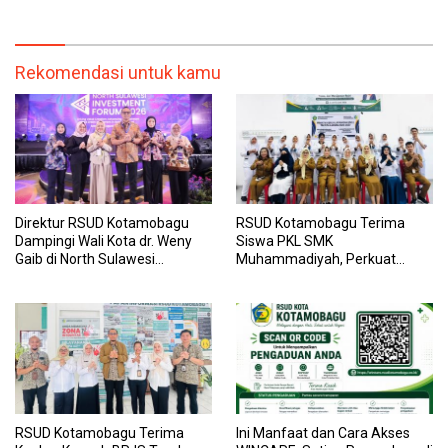
Transparan, dan Responsif
Kesehatan yang Lebih Modern
Rekomendasi untuk kamu
Direktur RSUD Kotamobagu
RSUD Kotamobagu Terima
Dampingi Wali Kota dr. Weny
Siswa PKL SMK
Gaib di North Sulawesi
Muhammadiyah, Perkuat
Investment Forum 2026
Sinergi Dunia Pendidikan dan
Layanan Kesehatan
RSUD Kotamobagu Terima
Ini Manfaat dan Cara Akses