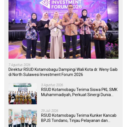
7 Agustus 2026
Direktur RSUD Kotamobagu Dampingi Wali Kota dr. Weny Gaib
di North Sulawesi Investment Forum 2026
3 Agustus 2026
RSUD Kotamobagu Terima Siswa PKL SMK
Muhammadiyah, Perkuat Sinergi Dunia
Pendidikan dan Layanan Kesehatan
29 Juli 2026
RSUD Kotamobagu Terima Kunker Kancab
BPJS Tondano, Tinjau Pelayanan dan
Perkuat Sinergi Wujudkan UHC